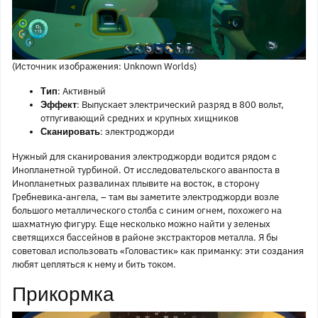
(Источник изображения: Unknown Worlds)
: Активный
Тип
: Выпускает электрический разряд в 800 вольт,
Эффект
отпугивающий средних и крупных хищников
: электроджорди
Сканировать
Нужный для сканирования электроджорди водится рядом с
Инопланетной турбиной. От исследовательского аванпоста в
Инопланетных развалинах плывите на восток, в сторону
Гребневика-ангела, – там вы заметите электроджорди возле
большого металлического столба с синим огнем, похожего на
шахматную фигуру. Еще несколько можно найти у зеленых
светящихся бассейнов в районе экстракторов металла. Я бы
советовал использовать «Головастик» как приманку: эти создания
любят цепляться к нему и бить током.
Прикормка