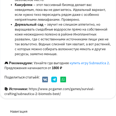
– этот пассивный биомод делает вас
Камуфляж
невидимым, пока вы не двигаетесь. Идеальный вариант,
если нужно тихо пересидеть рядом даже с особенно
неприятными левиафанами. Проверено.
– звучит не слишком аппетитно, но
Дермальный сад
выращивать съедобные водоросли прямо на собственной
коже неожиданно полезно в районе Инопланетных
развалин, где с естественными источниками пищи уже не
так вольготно. Водных слизней там хватает, а вот растений,
с которых можно собирать волокнистую мякоть и другие
ресурсы, заметно меньше.
Узнайте где выгоднее
купить игру Subnautica 2
.
🎮 Рекомендуем:
Предложения начинаются от
1800 ₽
Поделиться статьёй:
https://www.pcgamer.com/games/survival-
📚 Источники:
crafting/subnautica-2-biomods-best/
Навигация