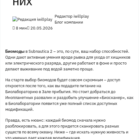
них
Редактор iwillplay
Блог компании
8 мин
20.05.2026
в Subnautica 2 – это, по сути, ваш набор способностей.
Биомоды
Одни дают активные умения вроде рывка для ухода от хищников
или электрического разряда, другие работают в фоне и просто
делают выживание под водой заметно проще.
На старте выбор биомодов будет совсем скромным – доступ
откроется после того, как вы подадите питание на
Биолабораторию в Зале прибытия. Но стоит добраться до
Инопланетных развалин и раздобыть улучшение «Биосканер», как
в Биолаборатории появится уже полный список доступных
модификаций.
Правда, есть нюанс: каждый биомод сначала нужно
разблокировать, а для этого придется сканировать разных
существ по всему океану. Ниже – где искать нужную живность и
что именно дает каждая модификация.