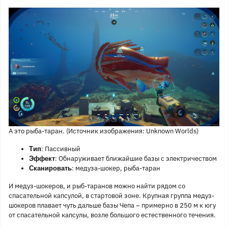
А это рыба-таран. (Источник изображения: Unknown Worlds)
: Пассивный
Тип
: Обнаруживает ближайшие базы с электричеством
Эффект
: медуза-шокер, рыба-таран
Сканировать
И медуз-шокеров, и рыб-таранов можно найти рядом со
спасательной капсулой, в стартовой зоне. Крупная группа медуз-
шокеров плавает чуть дальше базы Чепа – примерно в 250 м к югу
от спасательной капсулы, возле большого естественного течения.