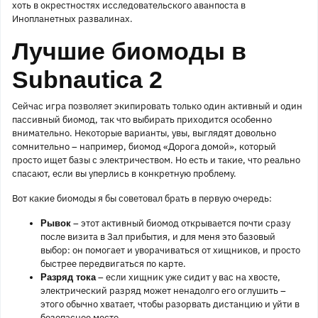
хоть в окрестностях исследовательского аванпоста в
Инопланетных развалинах.
Лучшие биомоды в
Subnautica 2
Сейчас игра позволяет экипировать только один активный и один
пассивный биомод, так что выбирать приходится особенно
внимательно. Некоторые варианты, увы, выглядят довольно
сомнительно – например, биомод «Дорога домой», который
просто ищет базы с электричеством. Но есть и такие, что реально
спасают, если вы уперлись в конкретную проблему.
Вот какие биомоды я бы советовал брать в первую очередь:
– этот активный биомод открывается почти сразу
Рывок
после визита в Зал прибытия, и для меня это базовый
выбор: он помогает и уворачиваться от хищников, и просто
быстрее передвигаться по карте.
– если хищник уже сидит у вас на хвосте,
Разряд тока
электрический разряд может ненадолго его оглушить –
этого обычно хватает, чтобы разорвать дистанцию и уйти в
безопасное место.