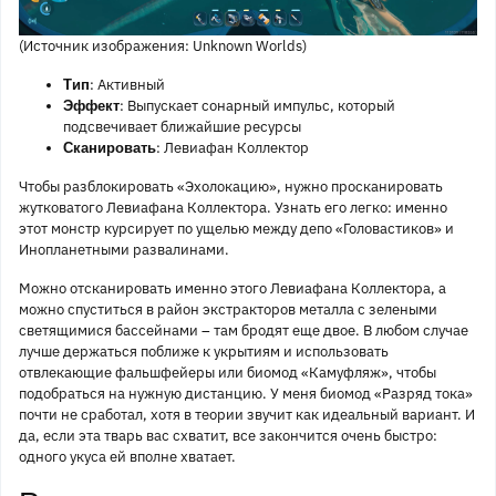
(Источник изображения: Unknown Worlds)
: Активный
Тип
: Выпускает сонарный импульс, который
Эффект
подсвечивает ближайшие ресурсы
: Левиафан Коллектор
Сканировать
Чтобы разблокировать «Эхолокацию», нужно просканировать
жутковатого Левиафана Коллектора. Узнать его легко: именно
этот монстр курсирует по ущелью между депо «Головастиков» и
Инопланетными развалинами.
Можно отсканировать именно этого Левиафана Коллектора, а
можно спуститься в район экстракторов металла с зелеными
светящимися бассейнами – там бродят еще двое. В любом случае
лучше держаться поближе к укрытиям и использовать
отвлекающие фальшфейеры или биомод «Камуфляж», чтобы
подобраться на нужную дистанцию. У меня биомод «Разряд тока»
почти не сработал, хотя в теории звучит как идеальный вариант. И
да, если эта тварь вас схватит, все закончится очень быстро:
одного укуса ей вполне хватает.