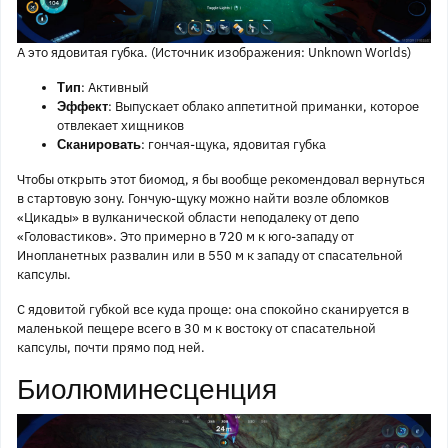
А это ядовитая губка. (Источник изображения: Unknown Worlds)
: Активный
Тип
: Выпускает облако аппетитной приманки, которое
Эффект
отвлекает хищников
: гончая-щука, ядовитая губка
Сканировать
Чтобы открыть этот биомод, я бы вообще рекомендовал вернуться
в стартовую зону. Гончую-щуку можно найти возле обломков
«Цикады» в вулканической области неподалеку от депо
«Головастиков». Это примерно в 720 м к юго-западу от
Инопланетных развалин или в 550 м к западу от спасательной
капсулы.
С ядовитой губкой все куда проще: она спокойно сканируется в
маленькой пещере всего в 30 м к востоку от спасательной
капсулы, почти прямо под ней.
Биолюминесценция