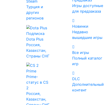
Предзаказ
Steam
резонатор
.
Игры доступные
Турция и
для предзаказа
Хорошая новость в том, что за кислотным
других
Районом не придется отправляться в
регионов
дальний заплыв. Если сразу знать нужные
Новинки
точки, можно без проблем возвращаться
Недавно
Подписка
туда снова и снова, потому что ресурсы со
вышедшие игры
Dota Plus
временем восстанавливаются. Но есть
Россия,
нюанс: для сбора обязательно нужен
Казахстан,
мультитул. Впрочем, вряд ли кто-то в
Все игры
Страны СНГ
здравом уме оставит такой полезный
Полный каталог
инструмент пылиться на базе.
игр
Как получить
Prime-
DLC
кислотный мешочек
статус в CS
Дополнительный
2
Района в Subnautica 2
контент
Россия,
Казахстан,
Страны СНГ