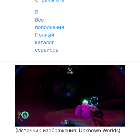
Все
пополнения
Полный
каталог
сервисов
(Источник изображения: Unknown Worlds)
(Источник изображения: Unknown Worlds)