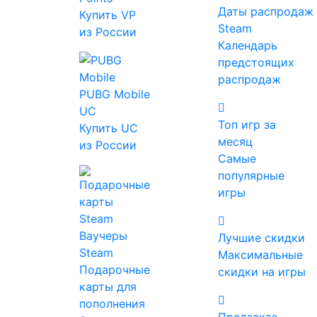
Района в
Даты распродаж
Купить VP
Steam
из России
Subnautica 2
Календарь
предстоящих
распродаж
Редактор
PUBG Mobile
iwillplay
UC
Блог компании
Топ игр за
Купить UC
2 мин
15.05.2026
месяц
из России
Самые
популярные
Поиск
кислотного мешочка Района
– одна
игры
из первых действительно важных задач в
Subnautica 2. Этот ресурс нужен для
Ваучеры
Лучшие скидки
создания
простого аккумулятора
, без
Steam
Максимальные
которого не собрать сканер. А сканер
Подарочные
скидки на игры
здесь – инструмент почти незаменимый:
карты для
именно он открывает доступ к новым
пополнения
чертежам, включая
аквапланер
и
звуковой