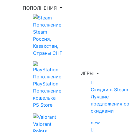
ПОПОЛНЕНИЯ
Пополнение
Steam
Россия,
Казахстан,
Страны СНГ
Главная
Гайды
Как получить кислотный
мешочек Района в Subnautica
ИГРЫ
2
Пополнение
PlayStation
Скидки в Steam
Как получить
Пополнение
Лучшие
кошелька
предложения со
кислотный
PS Store
скидками
мешочек
new
Valorant
Points