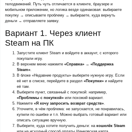
телодвижений. Путь чуть отличается в клиенте, браузере и
мобильном приложении, но логика везде одинаковая: выбираете
покупку → описываете проблему → выбираете, куда вернуть
деньги → отправляете заявку.
Вариант 1. Через клиент
Steam на ПК
Запустите клиент Steam и войдите в аккаунт, с которого
покупали игру.
В верхнем меню нажмите
«Справка» → «Поддержка
Steam»
.
В блоке «Недавние продукты» выберите нужную игру. Если
её нет в списке, перейдите в раздел
«Покупки»
и найдите
её там.
Выберите пункт, связанный с покупкой: например,
«Проблемы с покупкой»
или похожий вариант.
Нажмите
«Я хочу запросить возврат средств»
.
Уточните, в чём проблема: не запускается, не понравилась,
купили по ошибке и т.п. Можно выбрать готовый вариант или
описать ситуацию вручную.
Выберите, куда хотите получить деньги: на
кошелёк Steam
или на исходный способ оплаты (банковская карта,