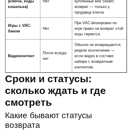
(ключи, коды
Нет
купленные вне Steam;
кошелька)
возврат — только у
продавца ключа.
При VAC-блокировке по
Игры с VAC-
Нет
игре право на возврат этой
баном
игры теряется.
Обычно не возвращается;
редкое исключение —
Почти всегда
Видеоконтент
если видео в составе
нет
набора с возвратным
контентом.
Сроки и статусы:
сколько ждать и где
смотреть
Какие бывают статусы
возврата