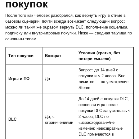
покупок
После того как человек разобрался, как вернуть игру в стиме в
базовом сценарии, почти всегда возникает следующий вопрос:
можно ли таким же образом вернуть DLC, пополнение кошелька,
подписку или внутриигровые покупки. Ниже — сводная таблица по
основным типам.
Условия (кратко, без
Тип покупки
Возврат
потери смысла)
Запрос: до 14 дней с
покупки и < 2 часов. Вне
Игры и ПО
Да
лимитов — на усмотрение
Steam.
До 14 дней с покупки DLC;
основная игра после
покупки DLC запускалась <
Да, с
2 часов; DLC не
DLC
ограничениями
«израсходован»/не
изменён; невозвратные
DLC помечаются в