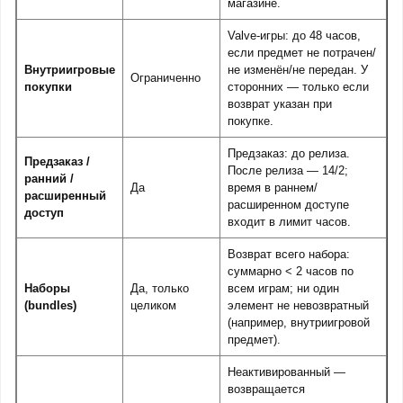
магазине.
Valve-игры: до 48 часов,
если предмет не потрачен/
Внутриигровые
не изменён/не передан. У
Ограниченно
покупки
сторонних — только если
возврат указан при
покупке.
Предзаказ: до релиза.
Предзаказ /
После релиза — 14/2;
ранний /
Да
время в раннем/
расширенный
расширенном доступе
доступ
входит в лимит часов.
Возврат всего набора:
суммарно < 2 часов по
Наборы
Да, только
всем играм; ни один
(bundles)
целиком
элемент не невозвратный
(например, внутриигровой
предмет).
Неактивированный —
возвращается