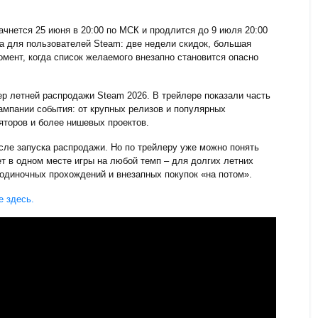
чнется 25 июня в 20:00 по МСК и продлится до 9 июля 20:00
да для пользователей Steam: две недели скидок, большая
омент, когда список желаемого внезапно становится опасно
р летней распродажи Steam 2026. В трейлере показали часть
кампании события: от крупных релизов и популярных
яторов и более нишевых проектов.
сле запуска распродажи. Но по трейлеру уже можно понять
т в одном месте игры на любой темп – для долгих летних
 одиночных прохождений и внезапных покупок «на потом».
 здесь.