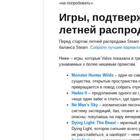
«на попробовать».
Игры, подтвер
летней распро
Перед стартом летней распродажи Steam 
баланса Steam.
Собрали лучшие варианты
Ниже – игры, которые Valve показала в т
узнаваемых к более нишевым проектам.
Monster Hunter Wilds
– один из са
существа, открытые пространства и
превращается в повод собрать отр
Hades II
– продолжение одного из гл
«еще один забег и спать», где один
No Man's Sky
– космическая песочн
систему экспедиций, баз, планет и
опасны: покупаешь на пару вечеров
Dying Light: The Beast
– мрачный э
Dying Light, которое сильнее всего
не расслабиться, а наоборот – немн