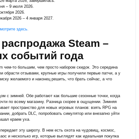
26 марта 2026, завершилась.
ня – 9 июля 2026.
октября 2026.
кабря 2026 – 4 января 2027.
мотрите здесь.
 распродажа Steam –
ых событий года
m чем-то большим, чем просто набором скидок. Это середина
ли обрасти отзывами, крупные игры получили первые патчи, а у
иску желаемого и наконец решить, что брать сейчас, а что
ом с зимней. Обе работают как большие сезонные точки, когда
очти по всему магазину. Разница скорее в ощущении. Зимняя
ывает пространство для новых игровых планов: взять RPG на
пании, добрать DLC, попробовать симулятор или внезапно уйти
лышал краем уха.
ередает эту широту. В нем есть охота на чудовищ, космос,
хаос и несколько игр, которые выглядят как идеальная покупка