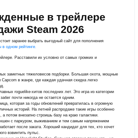
жденные в трейлере
дажи Steam 2026
стоит заранее выбрать выгодный сайт для пополнения
 в одном рейтинге.
рейлере. Расставили их условно от самых громких и
мых заметных тяжеловесов подборки. Большая охота, мощные
 Capcom в жанре, где каждая удачная скидка легко
яд.
авных roguelike-хитов последних лет. Это игра из категории
 забег почти никогда не остается одним.
ица, которая за годы обновлений превратилась в огромную
 личных историй. На летней распродаже такие игры особенно
, а потом внезапно строишь базу на краю галактики.
кшен с паркуром, выживанием и тем самым напряжением
 работает после заката. Хороший кандидат для тех, кто хочет
ого взвинтить пульс.