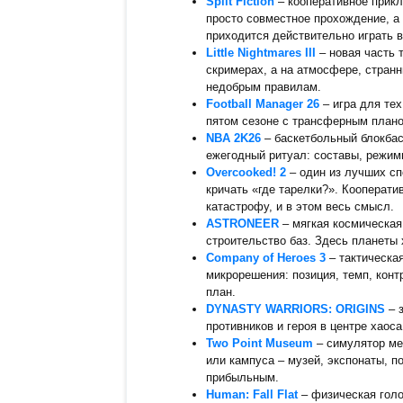
Split Fiction
– кооперативное приклю
просто совместное прохождение, а 
приходится действительно играть в
Little Nightmares III
– новая часть 
скримерах, а на атмосфере, странн
недобрым правилам.
Football Manager 26
– игра для тех
пятом сезоне с трансферным плано
NBA 2K26
– баскетбольный блокбас
ежегодный ритуал: составы, режимы
Overcooked! 2
– один из лучших сп
кричать «где тарелки?». Кооперат
катастрофу, и в этом весь смысл.
ASTRONEER
– мягкая космическая
строительство баз. Здесь планеты 
Company of Heroes 3
– тактическая
микрорешения: позиция, темп, конт
план.
DYNASTY WARRIORS: ORIGINS
– 
противников и героя в центре хаос
Two Point Museum
– симулятор ме
или кампуса – музей, экспонаты, п
прибыльным.
Human: Fall Flat
– физическая голо