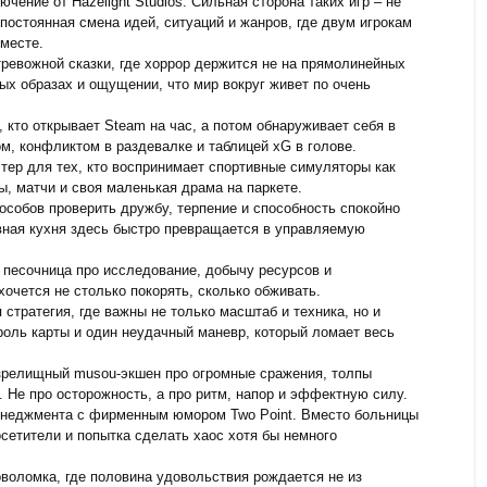
чение от Hazelight Studios. Сильная сторона таких игр – не
постоянная смена идей, ситуаций и жанров, где двум игрокам
месте.
тревожной сказки, где хоррор держится не на прямолинейных
ых образах и ощущении, что мир вокруг живет по очень
, кто открывает Steam на час, а потом обнаруживает себя в
м, конфликтом в раздевалке и таблицей xG в голове.
тер для тех, кто воспринимает спортивные симуляторы как
, матчи и своя маленькая драма на паркете.
особов проверить дружбу, терпение и способность спокойно
ивная кухня здесь быстро превращается в управляемую
 песочница про исследование, добычу ресурсов и
хочется не столько покорять, сколько обживать.
 стратегия, где важны не только масштаб и техника, но и
роль карты и один неудачный маневр, который ломает весь
зрелищный musou-экшен про огромные сражения, толпы
а. Не про осторожность, а про ритм, напор и эффектную силу.
неджмента с фирменным юмором Two Point. Вместо больницы
осетители и попытка сделать хаос хотя бы немного
воломка, где половина удовольствия рождается не из