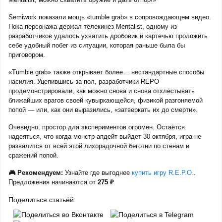
Semiwork показали мощь «tumble grab» в сопровождающем видео.
Пока персонажа держал телекинез Mentalist, одному из
разработчиков удалось ухватить дробовик и картечью проложить
себе удобный побег из ситуации, которая раньше была бы
приговором.
«Tumble grab» также открывает более… нестандартные способы
насилия. Уцепившись за пол, разработчики REPO
продемонстрировали, как можно снова и снова отхлёстывать
ближайших врагов своей кувыркающейся, физикой разгоняемой
попой — или, как они выразились, «затверкать их до смерти».
Очевидно, простор для экспериментов огромен. Остаётся
надеяться, что когда монстр-апдейт выйдет 30 октября, игра не
развалится от всей этой лихорадочной беготни по стенам и
сражений попой.
🎮 Рекомендуем:
Узнайте где выгоднее
купить игру R.E.P.O.
.
Предложения начинаются от
275 ₽
Поделиться статьёй: