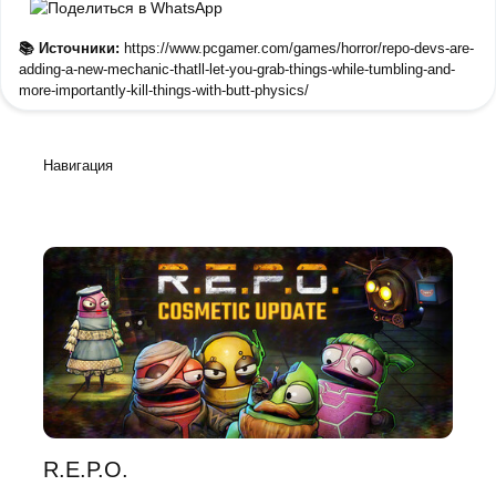
📚 Источники:
https://www.pcgamer.com/games/horror/repo-devs-are-
adding-a-new-mechanic-thatll-let-you-grab-things-while-tumbling-and-
more-importantly-kill-things-with-butt-physics/
Навигация
R.E.P.O.