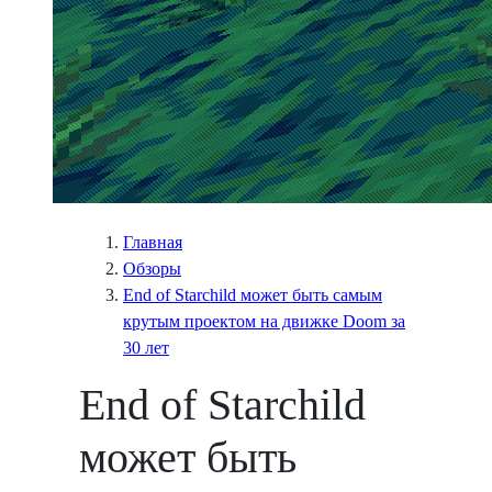
Главная
Обзоры
End of Starchild может быть самым
крутым проектом на движке Doom за
30 лет
End of Starchild
может быть