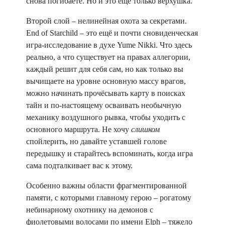
снова погибаете. Но и это ещё только верхушка.
Второй слой – нелинейная охота за секретами.
End of Starchild – это ещё и почти сновиденческая
игра-исследование в духе Yume Nikki. Что здесь
реально, а что существует на правах аллегории,
каждый решит для себя сам, но как только вы
вычищаете на уровне основную массу врагов,
можно начинать прочёсывать карту в поисках
тайн и по-настоящему осваивать необычную
механику воздушного рывка, чтобы уходить с
основного маршрута. Не хочу
слишком
спойлерить, но давайте уставшей голове
передышку и старайтесь вспоминать, когда игра
сама подталкивает вас к этому.
Особенно важны области фрагментированной
памяти, с которыми главному герою – рогатому
небинарному охотнику на демонов с
фиолетовыми волосами по имени Elph – тяжело