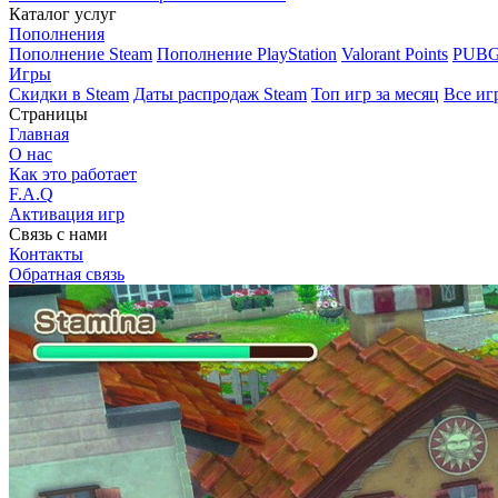
Каталог услуг
Пополнения
Пополнение Steam
Пополнение PlayStation
Valorant Points
PUBG
Игры
Скидки в Steam
Даты распродаж Steam
Топ игр за месяц
Все иг
Страницы
Главная
О нас
Как это работает
F.A.Q
Активация игр
Связь с нами
Контакты
Обратная связь