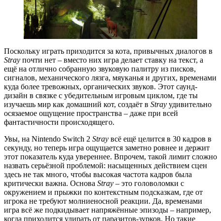
Поскольку играть приходится за кота, привычных диалогов в
Stray
почти нет – вместо них игра делает ставку на текст, а
ещё на отлично собранную звуковую палитру из писков,
сигналов, механического лязга, мяуканья и других, временами
куда более тревожных, органических звуков. Этот саунд-
дизайн в связке с убедительным игровым циклом, где ты
изучаешь мир как домашний кот, создаёт в
Stray
удивительно
осязаемое ощущение пространства – даже при всей
фантастичности происходящего.
Увы, на Nintendo Switch 2
Stray
всё ещё целится в 30 кадров в
секунду, но теперь игра ощущается заметно ровнее и держит
этот показатель куда увереннее. Впрочем, такой лимит сложно
назвать серьёзной проблемой: насыщенных действием сцен
здесь не так много, чтобы высокая частота кадров была
критически важна. Основа
Stray
– это головоломки с
окружением и прыжки по контекстным подсказкам, где от
игрока не требуют молниеносной реакции. Да, временами
игра всё же подкидывает напряжённые эпизоды – например,
когда приходится удирать от паразитов-зурков. Но такие