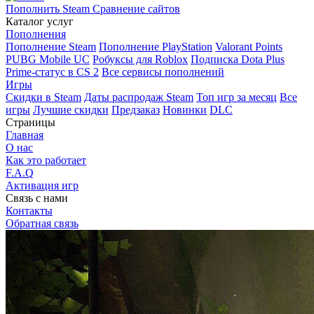
Пополнить Steam
Сравнение сайтов
Каталог услуг
Пополнения
Пополнение Steam
Пополнение PlayStation
Valorant Points
PUBG Mobile UC
Робуксы для Roblox
Подписка Dota Plus
Prime-статус в CS 2
Все сервисы пополнений
Игры
Скидки в Steam
Даты распродаж Steam
Топ игр за месяц
Все
игры
Лучшие скидки
Предзаказ
Новинки
DLC
Страницы
Главная
О нас
Как это работает
F.A.Q
Активация игр
Связь с нами
Контакты
Обратная связь