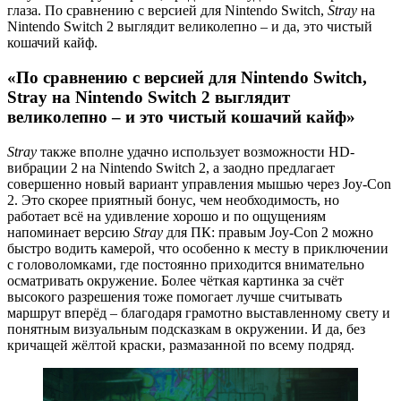
глаза. По сравнению с версией для Nintendo Switch,
Stray
на
Nintendo Switch 2 выглядит великолепно – и да, это чистый
кошачий кайф.
«По сравнению с версией для Nintendo Switch,
Stray на Nintendo Switch 2 выглядит
великолепно – и это чистый кошачий кайф»
Stray
также вполне удачно использует возможности HD-
вибрации 2 на Nintendo Switch 2, а заодно предлагает
совершенно новый вариант управления мышью через Joy-Con
2. Это скорее приятный бонус, чем необходимость, но
работает всё на удивление хорошо и по ощущениям
напоминает версию
Stray
для ПК: правым Joy-Con 2 можно
быстро водить камерой, что особенно к месту в приключении
с головоломками, где постоянно приходится внимательно
осматривать окружение. Более чёткая картинка за счёт
высокого разрешения тоже помогает лучше считывать
маршрут вперёд – благодаря грамотно выставленному свету и
понятным визуальным подсказкам в окружении. И да, без
кричащей жёлтой краски, размазанной по всему подряд.