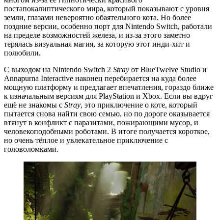
постапокалиптического мира, который показывают с уровня
земли, глазами невероятно обаятельного кота. Но более
поздние версии, особенно порт для Nintendo Switch, работали
на пределе возможностей железа, и из-за этого заметно
терялась визуальная магия, за которую этот инди-хит и
полюбили.
С выходом на Nintendo Switch 2
Stray
от BlueTwelve Studio и
Annapurna Interactive наконец перебирается на куда более
мощную платформу и предлагает впечатления, гораздо ближе
к изначальным версиям для PlayStation и Xbox. Если вы вдруг
ещё не знакомы с
Stray
, это приключение о коте, который
пытается снова найти свою семью, но по дороге оказывается
втянут в конфликт с паразитами, пожирающими мусор, и
человекоподобными роботами. В итоге получается короткое,
но очень тёплое и увлекательное приключение с
головоломками.