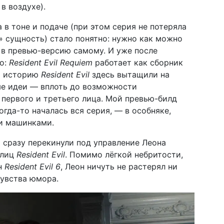
в воздухе).
 в тоне и подаче (при этом серия не потеряла
 сущность) стало понятно: нужно как можно
ь в превью-версию самому. И уже после
о:
Resident Evil Requiem
работает как сборник
ю историю
Resident Evil
здесь вытащили на
ые идеи — вплоть до возможности
первого и третьего лица. Мой превью-билд
огда-то началась вся серия, — в особняке,
и машинками.
 сразу перекинули под управление Леона
 лиц
Resident Evil
. Помимо лёгкой небритости,
н
Resident Evil 6
, Леон ничуть не растерял ни
чувства юмора.