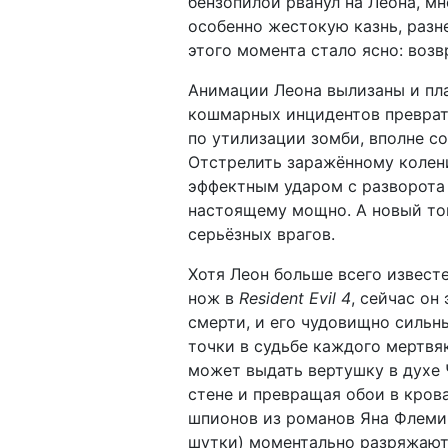
бензопилой рванул на Леона, мн
особенно жестокую казнь, разне
этого момента стало ясно: воз
Анимации Леона вылизаны и пла
кошмарных инцидентов преврати
по утилизации зомби, вполне 
Отстрелить заражённому колени 
эффектным ударом с разворота
настоящему мощно. А новый то
серьёзных врагов.
Хотя Леон больше всего извест
нож в
Resident Evil 4
, сейчас о
смерти, и его чудовищно сильн
точки в судьбе каждого мертвя
может выдать вертушку в духе 
стене и превращая обои в кров
шпионов из романов Яна Флемин
шутки) моментально разряжают