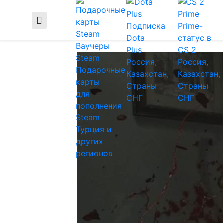
Подписка
Prime-
Dota
статус в
Ваучеры
Plus
CS 2
Steam
Россия,
Россия,
Подарочные
Казахстан,
Казахстан,
карты
Страны
Страны
для
СНГ
СНГ
пополнения
Steam
Турция и
других
регионов