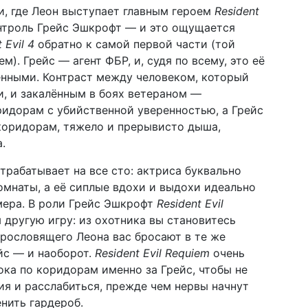
, где Леон выступает главным героем
Resident
онтроль Грейс Эшкрофт — и это ощущается
 Evil 4
обратно к самой первой части (той
). Грейс — агент ФБР, и, судя по всему, это её
ёнными. Контраст между человеком, который
и, и закалённым в боях ветераном —
ридорам с убийственной уверенностью, а Грейс
коридорам, тяжело и прерывисто дыша,
.
трабатывает на все сто: актриса буквально
мнаты, а её сиплые вдохи и выдохи идеально
мера. В роли Грейс Эшкрофт
Resident Evil
другую игру: из охотника вы становитесь
трословящего Леона вас бросают в те же
йс — и наоборот.
Resident Evil Requiem
очень
ока по коридорам именно за Грейс, чтобы не
ия и расслабиться, прежде чем нервы начнут
нить гардероб.