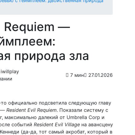
превью с геймплеем: двойственная природа
il Requiem —
еймплеем:
ая природа зла
willplay
7 мин
27.01.2026
пании
-то официально подсветила следующую главу
—
Resident Evil Requiem
. Показали систему с
, максимально далекий от Umbrella Corp и
после событий
Resident Evil Village
на авансцену
еннеди (да-да, тот самый акробат, который в