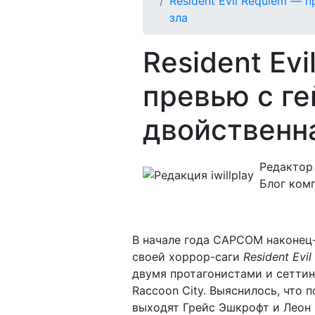
Resident Evil Requiem — 
зла
Resident Ev
превью с г
двойственн
Редактор i
Блог ком
В начале года CAPCOM наконец
своей хоррор-саги
Resident Evil
двумя протагонистами и сеттинг
Raccoon City. Выяснилось, что 
выходят Грейс Эшкрофт и Леон К