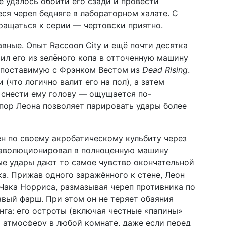
е удалось обойти его сзади и провести
ся череп бедняге в лабораторном халате. С
вращаться к серии — чертовски приятно.
вные. Опыт Raccoon City и ещё почти десятка
л его из зелёного копа в отточенную машину
сопоставимую с Фрэнком Вестом из
Dead Rising
.
(что логично валит его на пол), а затем
 снести ему голову — ощущается по-
пор Леона позволяет парировать удары более
ен по своему акробатическому кульбиту через
н эволюционировал в полноценную машину
ые удары дают то самое чувство окончательной
ка. Прижав одного заражённого к стене, Леон
Чака Норриса, размазывая череп противника по
авый фарш. При этом он не теряет обаяния
га: его остроты (включая честные «папины»
 атмосферу в любой комнате, даже если перед