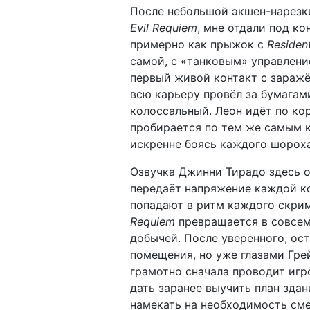
После небольшой экшен-нарезки
Evil Requiem
, мне отдали под к
примерно как прыжок с
Resident
самой, с «танковым» управлением
первый живой контакт с зараж
всю карьеру провёл за бумагам
колоссальный. Леон идёт по ко
пробирается по тем же самым 
искренне боясь каждого шороха
Озвучка Джинни Тирадо здесь о
передаёт напряжение каждой ко
попадают в ритм каждого скри
Requiem
превращается в совсем 
добычей. После уверенного, ос
помещения, но уже глазами Гре
грамотно сначала проводит игр
дать заранее выучить план здан
намекать на необходимость сме