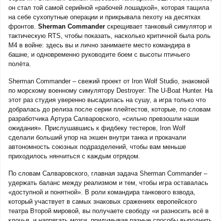
он стал той самой серийной «рабочей лошадкой», которая тащила
на себе сухопутные операции и прикрывала пехоту на десятках
фронтов.
Sherman Commander
скрещивает танковый симулятор и
тактическую RTS, чтобы показать, насколько критичной была роль
M4 в войне: здесь вы и лично занимаете место командира в
башне, и одновременно руководите боем с высоты птичьего
полёта.
Sherman Commander – свежий проект от Iron Wolf Studio, знакомой
по морскому военному симулятору Destroyer: The U-Boat Hunter. На
этот раз студия уверенно высадилась на сушу, а игра только что
добралась до релиза после серии плейтестов, которые, по словам
разработчика Артура Салваровского, «сильно превзошли наши
ожидания». Прислушавшись к фидбеку тестеров, Iron Wolf
сделали больший упор на экшен внутри танка и прокачали
автономность союзных подразделений, чтобы вам меньше
приходилось нянчиться с каждым отрядом.
По словам Салваровского, главная задача Sherman Commander –
удержать баланс между реализмом и тем, чтобы игра оставалась
«доступной и понятной». В роли командира танкового взвода,
который участвует в самых знаковых сражениях европейского
театра Второй мировой, вы получаете свободу «и разносить всё в
клочья, и напрягать мозги, придумывая разные способы выполнить