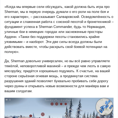
«Когда мы впервые сели обсуждать, какой должна быть игра про
Sherman, мы в первую очередь думали о его роли на поле боя и
его характере», – рассказывает Салваровский. Осведомлённость о
ситуации и слаженная работа с союзной пехотой и бронетехникой –
фундамент успеха в Sherman Commander, будь то Нормандия,
уличные бои в немецких городах или заснеженные просторы
Арденн. «Танки без поддержки пехоты становились крайне
уязвимыми – и наоборот. Эти две силы всегда должны были
действовать вместе, чтобы раскрыть свой боевой потенциал на
полную».
Да, Sherman довольно универсален, но вы всё равно управляете
тяжёлой, неповоротливой махиной – и прежде чем лезть в самую
мясорубку, придётся хорошенько подумать. К счастью, на вашей
стороне серьёзная огневая мощь, а продвинутая система
разрушения зданий позволяет буквально пробивать себе дорогу
через руины и открывать новые возможности для манёвра вам и
вашим солдатам.