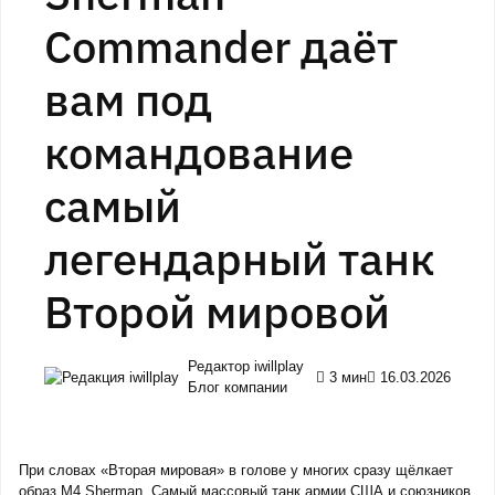
Commander даёт
вам под
командование
самый
легендарный танк
Второй мировой
Редактор iwillplay
3 мин
16.03.2026
Блог компании
При словах «Вторая мировая» в голове у многих сразу щёлкает
образ M4 Sherman. Самый массовый танк армии США и союзников,