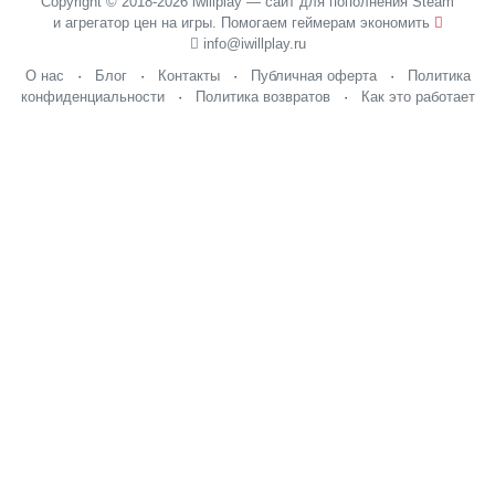
Copyright © 2018-2026 iwillplay — сайт для пополнения Steam
и агрегатор цен на игры. Помогаем геймерам экономить
info@iwillplay.ru
О нас
·
Блог
·
Контакты
·
Публичная оферта
·
Политика
конфиденциальности
·
Политика возвратов
·
Как это работает