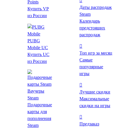
Points
Даты распродаж
Купить VP
Steam
из России
Календарь
предстоящих
распродаж
Цена
PUBG
Mobile UC
Топ игр за месяц
Купить UC
Жанр
Самые
из России
Ролевые
популярные
Экшены
игры
Инди
Стратегии
Ваучеры
Лучшие скидки
Приключенческие
Steam
Максимальные
Казуальные
Подарочные
скидки на игры
Симуляторы
карты для
Гонки
пополнения
Спортивные
Предзаказ
Steam