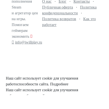
пополнения
О нас
·
Блог
·
Контакты
·
Steam
Публичная оферта
·
Политика
и агрегатор цен
конфиденциальности
·
на игры.
Политика возвратов
·
Как это
Помогаем
работает
геймерам
экономить
info@iwillplay.ru
Наш сайт использует cookie для улучшения
работоспособности сайта.
Подробнее
Наш сайт использует cookie для улучшения
работоспособности сайта, анализа использования данных
сайта и в иных целях. Продолжая пользоваться сайтом,
Вы выражаете согласие на обработку cookie, а также