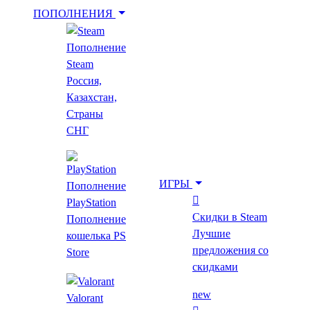
ПОПОЛНЕНИЯ
Пополнение
Укажи игру для поиска лучшей цены
Steam
Россия,
Казахстан,
Введите как минимум 2 буквы
Страны
СНГ
Показать фильтр
Очистить фильтр
Главная
ИГРЫ
Пополнение
Popcannibal
PlayStation
Скидки в Steam
Пополнение
Popcannibal
Лучшие
кошелька PS
предложения со
Store
скидками
Топ за месяц
new
Все игры
Скидки в Steam
Предзаказ
Новинки
Выгодные скидки
new
Valorant