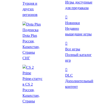
Многопользовательские
Игры доступные
Турция и
для предзаказа
других
регионов
Теги
Новинки
Недавно
Подписка
вышедшие игры
Dota Plus
Россия,
Платформа
Казахстан,
Все игры
Windows
Страны
Полный каталог
MAC
СНГ
игр
Linux
DLC
Режим игры
Prime-статус
Дополнительный
Для одного игрока
в CS 2
контент
Для нескольких игроков
Россия,
Против игроков
Казахстан,
Против игроков (по сети)
Страны