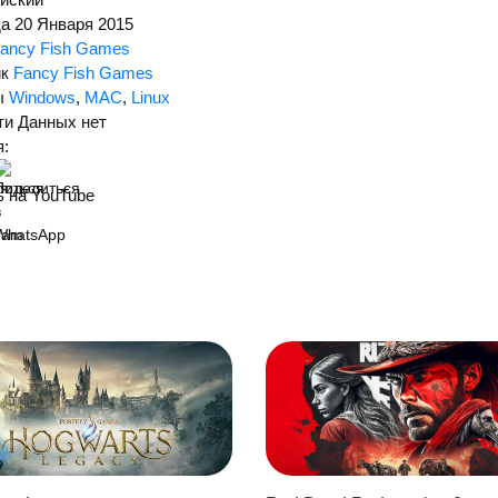
да
20 Января 2015
ancy Fish Games
к
Fancy Fish Games
ы
Windows
,
MAC
,
Linux
ти
Данных нет
:
 на YouTube