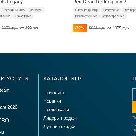
rts Legacy
Red Dead Redemption 2
Открытый мир
Фэнтези
Открытый мир
Сюжетные
Вестер
ование
Сюжетные
Реалистичные
Атмосферные
3970 руб
от 499 руб
-79%
5031 руб
от 1075 руб
И УСЛУГИ
КАТАЛОГ ИГР
team
Поиск игр
Новинки
eam 2026
Предзаказы
Лидеры продаж
П
ТВО
по
Лучшие скидки
Н
ма
п