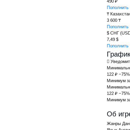
490 ₽
Пополнить 
₸
Казахста
3 600 ₸
Пополнить 
$
СНГ (USD
7,49 $
Пополнить 
График
Уведомит
Минимальна
122 ₽
−75%
Минимум за
Минимальна
122 ₽
−75%
Минимум за
Об игр
Жанры
Дан
Язык
Англи