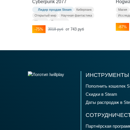
Cyberpunk 2077
Hogwa
Лидер продаж Steam
Киберпанк
Магия
Открытый мир
Научная фантастика
Исслед
Шутеры
Сюжетные
-87%
-75%
3018 руб
от 743 руб
ИНСТРУМЕНТЫ 
Пополнить кошелек S
Скидки в Steam
Даты распродаж в St
СОТРУДНИЧЕС
Партнёрская програм