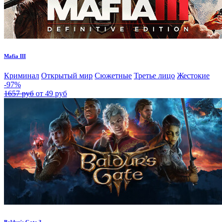
Mafia III
Криминал
Открытый мир
Сюжетные
Третье лицо
Жестокие
-97%
1657 руб
от 49 руб