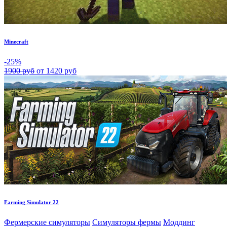
Minecraft
-25%
1900 руб
от 1420 руб
Farming Simulator 22
Фермерские симуляторы
Симуляторы фермы
Моддинг