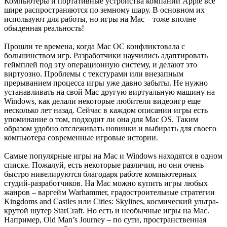
Компьютеры и портативные устройства компании Apple все
шире распространяются по земному шару. В основном их
используют для работы, но игры на Mac – тоже вполне
обыденная реальность!
Прошли те времена, когда Mac OC конфликтовала с
большинством игр. Разработчики научились адаптировать
геймплей под эту операционную систему, и делают это
виртуозно. Проблемы с текстурами или внезапным
прерыванием процесса игры уже давно забыты. Не нужно
устанавливать на свой Mac другую виртуальную машину на
Windows, как делали некоторые любители видеоигр еще
несколько лет назад. Сейчас в каждом описании игры есть
упоминание о том, подходит ли она для Mac OS. Таким
образом удобно отслеживать новинки и выбирать для своего
компьютера современные игровые истории.
Cамые популярные игры на Mac и Windows находятся в одном
списке. Пожалуй, есть некоторые различия, но они очень
быстро нивелируются благодаря работе компьютерных
студий-разработчиков. На Mac можно купить игры любых
жанров – варгейм Warhammer, градостроительные стратегии
Kingdoms and Castles или Cities: Skylines, космический ультра-
крутой шутер StarCraft. Но есть и необычные игры на Mac.
Например, Old Man’s Journey – по сути, пространственная