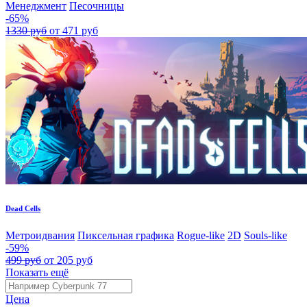
Менеджмент
Песочницы
-65%
1330 руб
от 471 руб
Dead Cells
Метроидвания
Пиксельная графика
Rogue-like
2D
Souls-like
-59%
499 руб
от 205 руб
Показать ещё
Цена