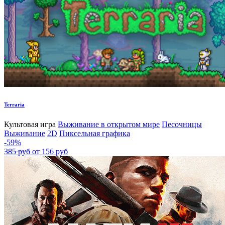
Terraria
Культовая игра
Выживание в открытом мире
Песочницы
Выживание
2D
Пиксельная графика
-59%
385 руб
от 156 руб