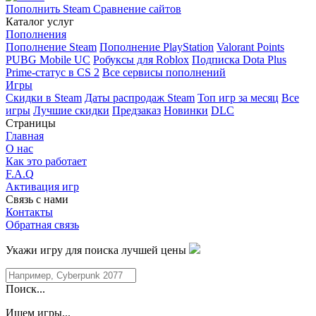
Пополнить Steam
Сравнение сайтов
Каталог услуг
Пополнения
Пополнение Steam
Пополнение PlayStation
Valorant Points
PUBG Mobile UC
Робуксы для Roblox
Подписка Dota Plus
Prime-статус в CS 2
Все сервисы пополнений
Игры
Скидки в Steam
Даты распродаж Steam
Топ игр за месяц
Все
игры
Лучшие скидки
Предзаказ
Новинки
DLC
Страницы
Главная
О нас
Как это работает
F.A.Q
Активация игр
Связь с нами
Контакты
Обратная связь
Укажи игру для поиска лучшей цены
Поиск...
Ищем игры...