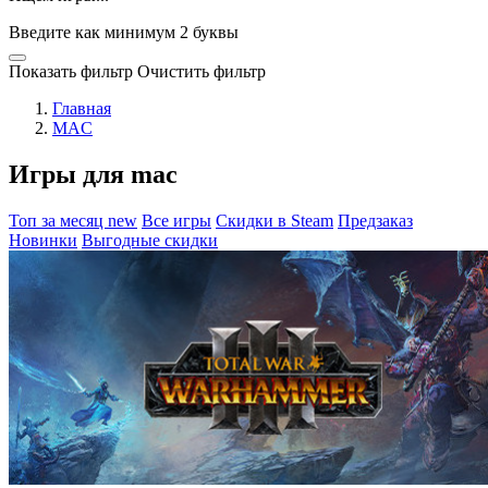
Введите как минимум 2 буквы
Показать фильтр
Очистить фильтр
Главная
MAC
Игры для mac
Топ за месяц
new
Все игры
Скидки в Steam
Предзаказ
Новинки
Выгодные скидки