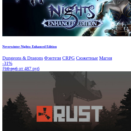
Neverwinter Nights: Enhanced Edition
Dungeons & Dragons
Фэнтези
CRPG
Сюжетные
Магия
-31%
710 руб
от 487 руб