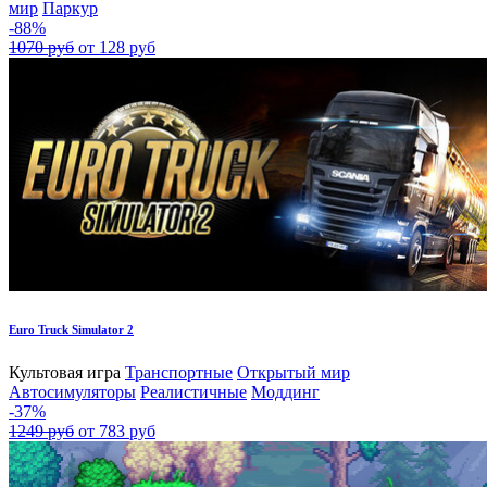
мир
Паркур
-88%
1070 руб
от 128 руб
Euro Truck Simulator 2
Культовая игра
Транспортные
Открытый мир
Автосимуляторы
Реалистичные
Моддинг
-37%
1249 руб
от 783 руб