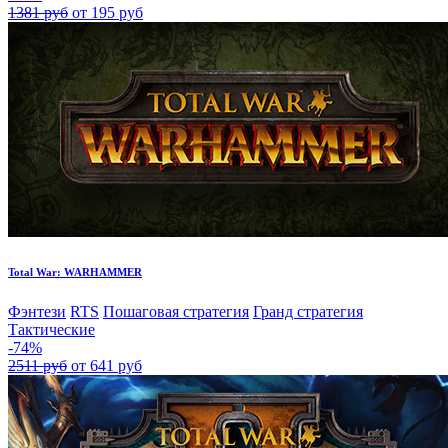
1381 руб
от 195 руб
Total War: WARHAMMER
Фэнтези
RTS
Пошаговая стратегия
Гранд стратегия
Тактические
-74%
2511 руб
от 641 руб