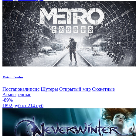
Metro Exodus
Постапокалипсис
Шутеры
Открытый мир
Сюжетные
Атмосферные
-89%
1892 руб
от 214 руб