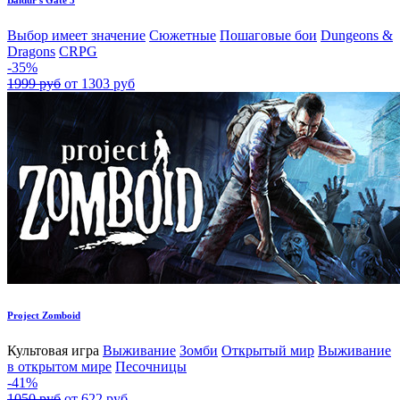
Baldur's Gate 3
Выбор имеет значение
Сюжетные
Пошаговые бои
Dungeons &
Dragons
CRPG
-35%
1999 руб
от 1303 руб
Project Zomboid
Культовая игра
Выживание
Зомби
Открытый мир
Выживание
в открытом мире
Песочницы
-41%
1050 руб
от 622 руб