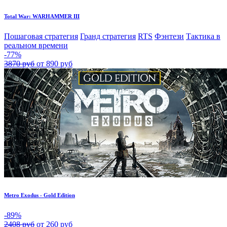
Total War: WARHAMMER III
Пошаговая стратегия
Гранд стратегия
RTS
Фэнтези
Тактика в
реальном времени
-77%
3870 руб
от 890 руб
Metro Exodus - Gold Edition
-89%
2408 руб
от 260 руб