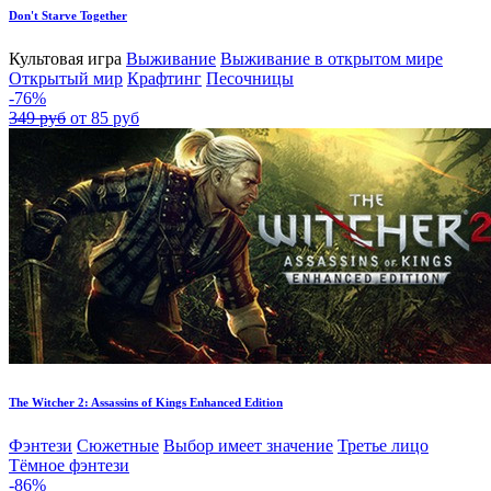
Don't Starve Together
Культовая игра
Выживание
Выживание в открытом мире
Открытый мир
Крафтинг
Песочницы
-76%
349 руб
от 85 руб
The Witcher 2: Assassins of Kings Enhanced Edition
Фэнтези
Сюжетные
Выбор имеет значение
Третье лицо
Тёмное фэнтези
-86%