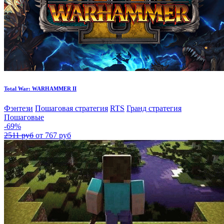
Total War: WARHAMMER II
Фэнтези
Пошаговая стратегия
RTS
Гранд стратегия
Пошаговые
-69%
2511 руб
от 767 руб