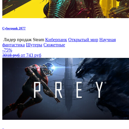
Cyberpunk 2077
Лидер продаж Steam
Киберпанк
Открытый мир
Научная
фантастика
Шутеры
Сюжетные
-75%
3018 руб
от 743 руб