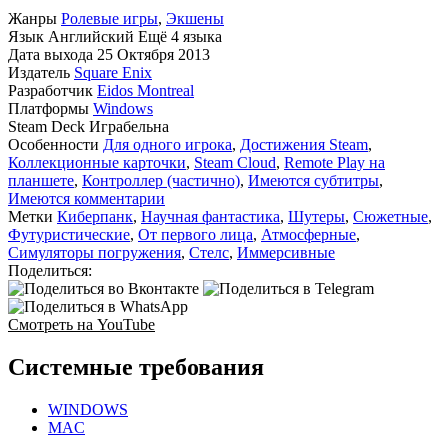
Жанры
Ролевые игры
,
Экшены
Язык
Английский
Ещё 4 языка
Дата выхода
25 Октября 2013
Издатель
Square Enix
Разработчик
Eidos Montreal
Платформы
Windows
Steam Deck
Играбельна
Особенности
Для одного игрока
,
Достижения Steam
,
Коллекционные карточки
,
Steam Cloud
,
Remote Play на
планшете
,
Контроллер (частично)
,
Имеются субтитры
,
Имеются комментарии
Метки
Киберпанк
,
Научная фантастика
,
Шутеры
,
Сюжетные
,
Футуристические
,
От первого лица
,
Атмосферные
,
Симуляторы погружения
,
Стелс
,
Иммерсивные
Поделиться:
Смотреть на YouTube
Системные требования
WINDOWS
MAC