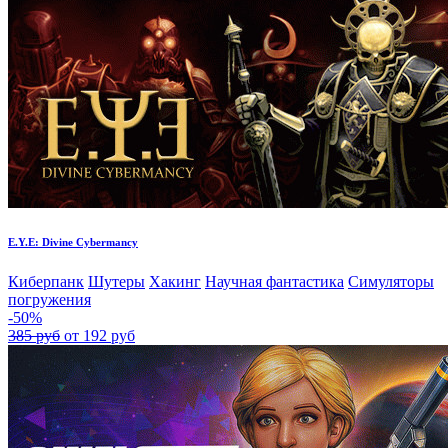
E.Y.E: Divine Cybermancy
Киберпанк
Шутеры
Хакинг
Научная фантастика
Симуляторы
погружения
-50%
385 руб
от 192 руб