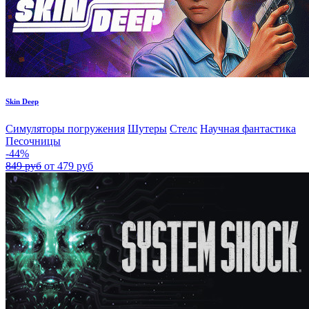
Skin Deep
Симуляторы погружения
Шутеры
Стелс
Научная фантастика
Песочницы
-44%
849 руб
от 479 руб