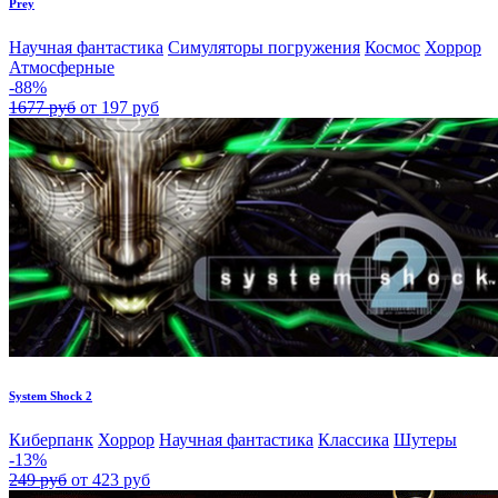
Prey
Научная фантастика
Симуляторы погружения
Космос
Хоррор
Атмосферные
-88%
1677 руб
от 197 руб
System Shock 2
Киберпанк
Хоррор
Научная фантастика
Классика
Шутеры
-13%
249 руб
от 423 руб