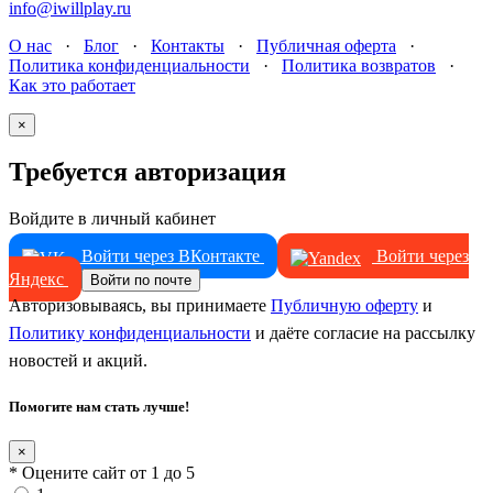
info@iwillplay.ru
О нас
·
Блог
·
Контакты
·
Публичная оферта
·
Политика конфиденциальности
·
Политика возвратов
·
Как это работает
×
Требуется авторизация
Войдите в личный кабинет
Войти через ВКонтакте
Войти через
Яндекс
Войти по почте
Авторизовываясь, вы принимаете
Публичную оферту
и
Политику конфиденциальности
и даёте согласие на рассылку
новостей и акций.
Помогите нам стать лучше!
×
* Оцените сайт от 1 до 5