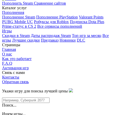
Пополнить Steam
Сравнение сайтов
Каталог услуг
Пополнения
Пополнение Steam
Пополнение PlayStation
Valorant Points
PUBG Mobile UC
Робуксы для Roblox
Подписка Dota Plus
Prime-статус в CS 2
Все сервисы пополнений
Игры
Скидки в Steam
Даты распродаж Steam
Топ игр за месяц
Все
игры
Лучшие скидки
Предзаказ
Новинки
DLC
Страницы
Главная
О нас
Как это работает
F.A.Q
Активация игр
Связь с нами
Контакты
Обратная связь
Укажи игру для поиска лучшей цены
Поиск...
Ищем игры...