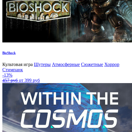
BioShock
Культовая игра
Шутеры
Атмосферные
Сюжетные
Хоррор
Стимпанк
-13%
457 руб
от 399 руб