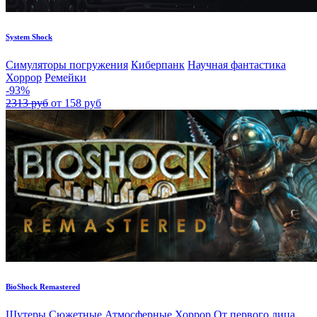
System Shock
Симуляторы погружения
Киберпанк
Научная фантастика
Хоррор
Ремейки
-93%
2313 руб
от 158 руб
BioShock Remastered
Шутеры
Сюжетные
Атмосферные
Хоррор
От первого лица