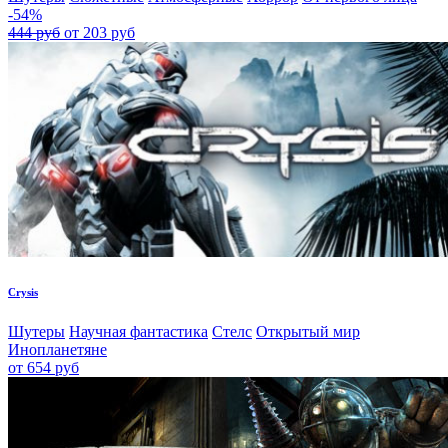
-54%
444 руб
от 203 руб
Crysis
Шутеры
Научная фантастика
Стелс
Открытый мир
Инопланетяне
от 654 руб