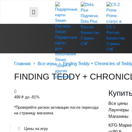
Подписка
Prime-
Dota Plus
статус в
Ваучеры
Россия,
CS 2
Steam
Казахстан,
Россия,
Подарочные
Страны
Казахстан,
карты
СНГ
Страны
для
СНГ
пополнения
Steam
Главная
Все игры
Finding Teddy + Chronicles of Tedd
Турция и
других
FINDING TEDDY + CHRONIC
регионов
Купить
499 ₽
до -81%
Все цены
*Проверяйте регион активации после перехода
Лаунчеры
на страницу магазина.
Магазины
KFG
Марке
Цены на игру
от
90 ₽