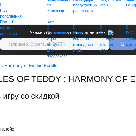
со
предстоящих
игры
на иг
Все
скидками
распродаж
пополнения
new
Полный
каталог
Укажи игру для поиска лучшей цены
Предзаказ
Новинки
Все игры
DLC
сервисов
Игры
Недавно
Полный
Допо
доступные
вышедшие
каталог
конте
для
игры
игр
предзаказа
y : Harmony of Exidus Bundle
LES OF TEDDY : HARMONY OF 
 игру со скидкой
тплейс