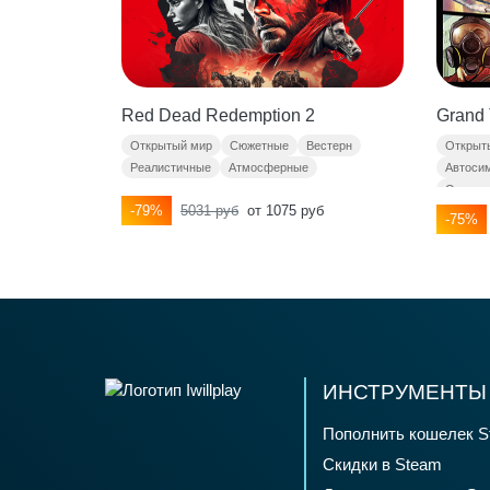
Уникал
Высоки
Red Dead Redemption 2
Grand 
Тип игр
Открытый мир
Сюжетные
Вестерн
Открыт
Реалистичные
Атмосферные
Автоси
От перв
-79%
5031 руб
от 1075 руб
-75%
ИНСТРУМЕНТЫ 
Пополнить кошелек S
Скидки в Steam