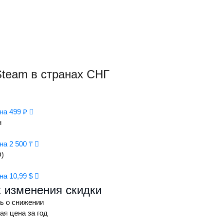
team в странах СНГ
на 499 ₽
н
на 2 500 ₸
)
на 10,99 $
 изменения скидки
ь о снижении
я цена за год