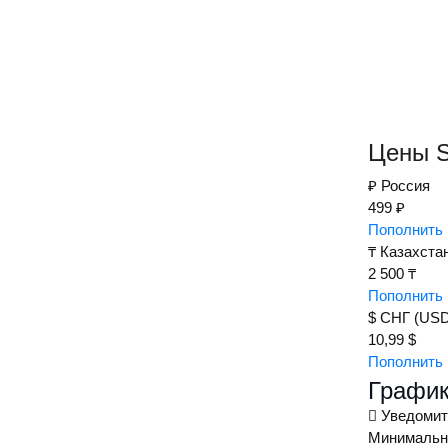
Цены S
₽
Россия
499 ₽
Пополнить 
₸
Казахста
2 500 ₸
Пополнить 
$
СНГ (USD
10,99 $
Пополнить 
График
Уведомит
Минимальна