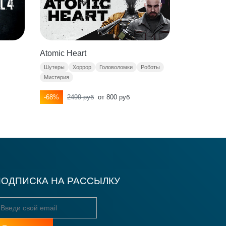
Atomic Heart
Days Gone
ольно редко.
Шутеры
Хоррор
Головоломки
Роботы
Открытый ми
Мистерия
Постапокалип
-68%
2499 руб
от 800 руб
-74%
2809
ПОДПИСКА НА РАССЫЛКУ