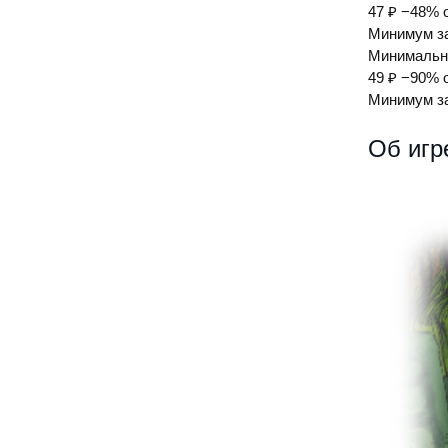
47 ₽
−48% 
Минимум за
Минимальна
49 ₽
−90% 
Минимум за
Об игр