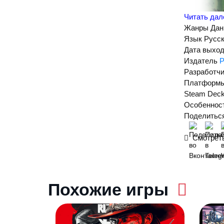
Читать да
Жанры
Дан
Язык
Русск
Дата выхо
Издатель
P
Разработчи
Платформ
Тарран
Steam Dec
Особеннос
Поделиться
Chronicles
Смотреть
графики. П
завершени
Ключев
Похожие игры
Очень д
Красив