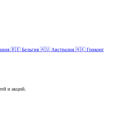
пания
🇧🇪 Бельгия
🇦🇺 Австралия
🇭🇰 Гонконг
тей и акций.