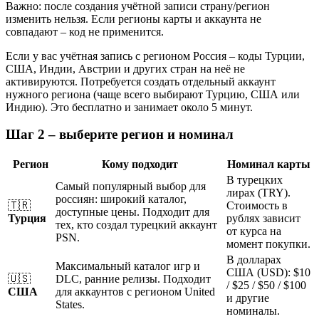
Важно: после создания учётной записи страну/регион
изменить нельзя. Если регионы карты и аккаунта не
совпадают – код не применится.
Если у вас учётная запись с регионом Россия – коды Турции,
США, Индии, Австрии и других стран на неё не
активируются. Потребуется создать отдельный аккаунт
нужного региона (чаще всего выбирают Турцию, США или
Индию). Это бесплатно и занимает около 5 минут.
Шаг 2 – выберите регион и номинал
Регион
Кому подходит
Номинал карты
В турецких
Самый популярный выбор для
лирах (TRY).
россиян: широкий каталог,
🇹🇷
Стоимость в
доступные цены. Подходит для
Турция
рублях зависит
тех, кто создал турецкий аккаунт
от курса на
PSN.
момент покупки.
В долларах
Максимальный каталог игр и
США (USD): $10
🇺🇸
DLC, ранние релизы. Подходит
/ $25 / $50 / $100
США
для аккаунтов с регионом United
и другие
States.
номиналы.