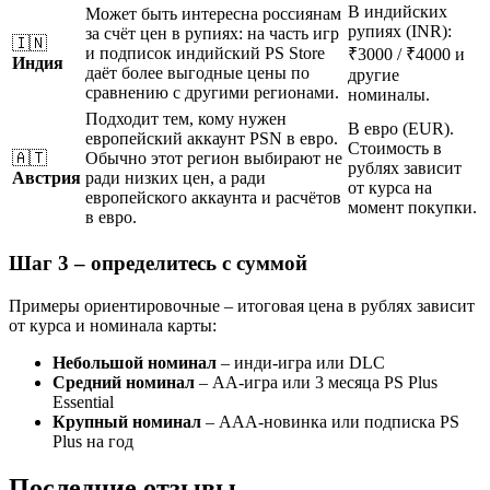
В индийских
Может быть интересна россиянам
рупиях (INR):
за счёт цен в рупиях: на часть игр
🇮🇳
и подписок индийский PS Store
₹3000 / ₹4000 и
Индия
даёт более выгодные цены по
другие
сравнению с другими регионами.
номиналы.
Подходит тем, кому нужен
В евро (EUR).
европейский аккаунт PSN в евро.
Стоимость в
🇦🇹
Обычно этот регион выбирают не
рублях зависит
Австрия
ради низких цен, а ради
от курса на
европейского аккаунта и расчётов
момент покупки.
в евро.
Шаг 3 – определитесь с суммой
Примеры ориентировочные – итоговая цена в рублях зависит
от курса и номинала карты:
Небольшой номинал
– инди-игра или DLC
Средний номинал
– AA-игра или 3 месяца PS Plus
Essential
Крупный номинал
– AAA-новинка или подписка PS
Plus на год
Последние отзывы