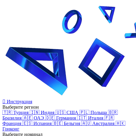
Инструкция
Выберите регион
🇹🇷 Турция
🇮🇳 Индия
🇺🇸 США
🇵🇱 Польша
🇧🇷
Бразилия
🇦🇪 ОАЭ
🇩🇪 Германия
🇮🇹 Италия
🇫🇷
Франция
🇪🇸 Испания
🇧🇪 Бельгия
🇦🇺 Австралия
🇭🇰
Гонконг
Выберите номинал