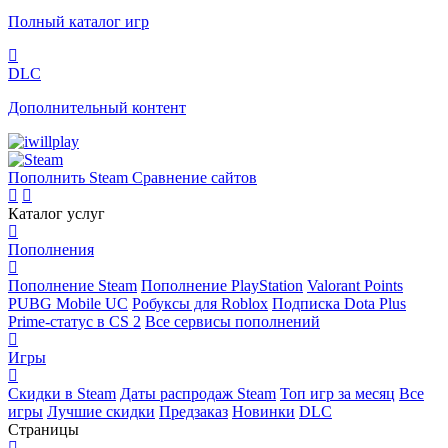
Полный каталог игр
DLC
Дополнительный контент
Пополнить Steam
Сравнение сайтов
Каталог услуг
Пополнения
Пополнение Steam
Пополнение PlayStation
Valorant Points
PUBG Mobile UC
Робуксы для Roblox
Подписка Dota Plus
Prime-статус в CS 2
Все сервисы пополнений
Игры
Скидки в Steam
Даты распродаж Steam
Топ игр за месяц
Все
игры
Лучшие скидки
Предзаказ
Новинки
DLC
Страницы