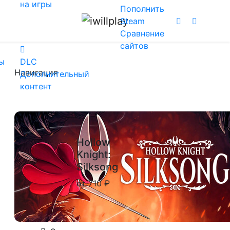
на игры
Пополнить
Steam
Сравнение
сайтов
ы
DLC
Навигация
Дополнительный
контент
Hollow
Knight:
Silksong
от 710 ₽