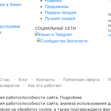
Новинки
аж в Steam
Предзаказы
Лидеры продаж
П
Лучшие скидки
п
программа
Н
СОЦИАЛЬНЫЕ СЕТИ
с
в
п
О нас
·
Блог
·
Контакты
·
Публичная оферта
·
П
возвратов
·
Как это работает
ния работоспособности сайта.
Подробнее
ния работоспособности сайта, анализа использования д
ласие на обработку cookie, а также подтверждаете фа