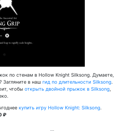
к по стенам в Hollow Knight Silksong. Думаете,
? Загляните в наш
гид по длительности Silksong
.
оит, чтобы
открыть двойной прыжок в Silksong
,
еко.
ыгоднее
купить игру Hollow Knight: Silksong
.
0 ₽