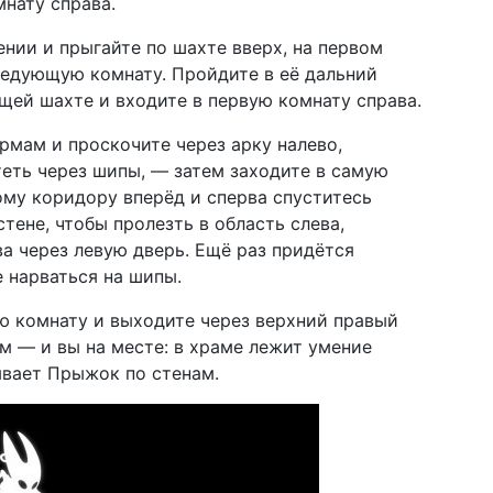
мнату справа.
нии и прыгайте по шахте вверх, на первом
ледующую комнату. Пройдите в её дальний
щей шахте и входите в первую комнату справа.
мам и проскочите через арку налево,
теть через шипы, — затем заходите в самую
ому коридору вперёд и сперва спуститесь
стене, чтобы пролезть в область слева,
ва через левую дверь. Ещё раз придётся
е нарваться на шипы.
ю комнату и выходите через верхний правый
м — и вы на месте: в храме лежит умение
ывает Прыжок по стенам.