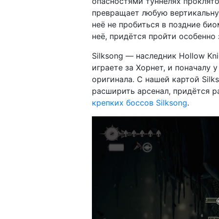
опасностями туннелях проклято
превращает любую вертикальную
неё не пробиться в поздние би
неё, придётся пройти особенно 
Silksong — наследник Hollow Kni
играете за Хорнет, и поначалу 
оригинала. С нашей картой Silk
расширить арсенал, придётся р
крепких боссов Silksong
.