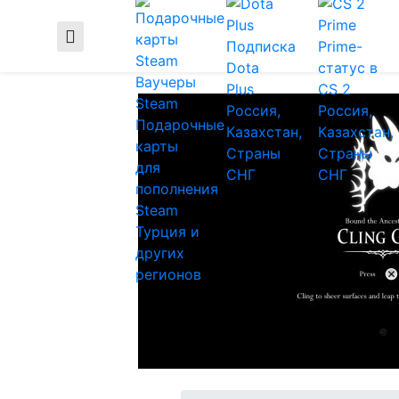
Подписка
Prime-
Dota
статус в
Ваучеры
Plus
CS 2
Steam
Россия,
Россия,
Подарочные
Казахстан,
Казахстан,
карты
Страны
Страны
для
СНГ
СНГ
пополнения
Steam
Турция и
других
регионов