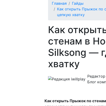
Главная
Гайды
Как открыть Прыжок по ст
цепкую хватку
Как открыт
стенам в Ho
Silksong — 
хватку
Редактор i
Блог ком
Как открыть Прыжок по стенам в