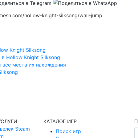
esn.com/hollow-knight-silksong/wall-jump
ow Knight Silksong
в Hollow Knight Silksong
и все места их нахождения
Silksong
УСЛУГИ
КАТАЛОГ ИГР
П
шелек Steam
Поиск игр
am