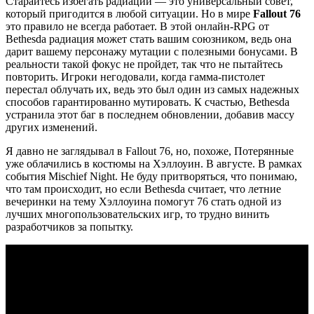
Старайтесь избегать радиации — это универсальный совет,
который пригодится в любой ситуации. Но в мире
Fallout 76
это правило не всегда работает. В этой онлайн-RPG от
Bethesda радиация может стать вашим союзником, ведь она
дарит вашему персонажу мутации с полезными бонусами. В
реальности такой фокус не пройдет, так что не пытайтесь
повторить. Игроки негодовали, когда гамма-пистолет
перестал облучать их, ведь это был один из самых надежных
способов гарантированно мутировать. К счастью, Bethesda
устранила этот баг в последнем обновлении, добавив массу
других изменений.
Я давно не заглядывал в Fallout 76, но, похоже, Потерянные
уже облачились в костюмы на Хэллоуин. В августе. В рамках
события Mischief Night. Не буду притворяться, что понимаю,
что там происходит, но если Bethesda считает, что летние
вечеринки на тему Хэллоуина помогут 76 стать одной из
лучших многопользовательских игр, то трудно винить
разработчиков за попытку.