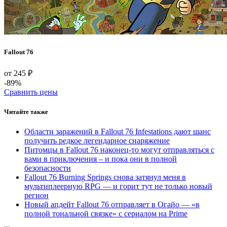
Fallout 76
от 245 ₽
-89%
Сравнить цены
Читайте также
Области заражений в Fallout 76 Infestations дают шанс
получить редкое легендарное снаряжение
Питомцы в Fallout 76 наконец-то могут отправляться с
вами в приключения – и пока они в полной
безопасности
Fallout 76 Burning Springs снова затянул меня в
мультиплеерную RPG — и горит тут не только новый
регион
Новый апдейт Fallout 76 отправляет в Огайо — «в
полной тональной связке» с сериалом на Prime