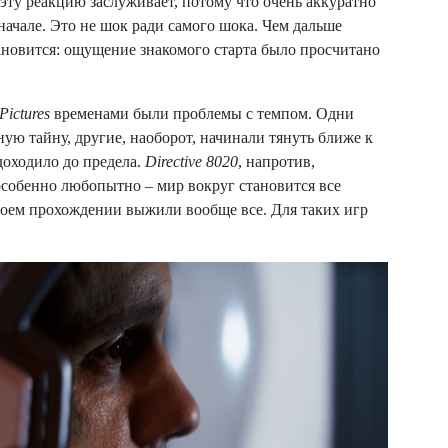
эту реакцию заслуживает, потому что очень аккуратно
начале. Это не шок ради самого шока. Чем дальше
тановится: ощущение знакомого старта было просчитано
Pictures
временами были проблемы с темпом. Одни
ую тайну, другие, наоборот, начинали тянуть ближе к
доходило до предела.
Directive 8020
, напротив,
особенно любопытно – мир вокруг становится все
 моем прохождении выжили вообще все. Для таких игр