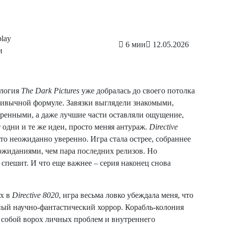
play
6 мин
12.05.2026
и
ология
The Dark Pictures
уже добралась до своего потолка
ривычной формуле. Завязки выглядели знакомыми,
еренными, а даже лучшие части оставляли ощущение,
т одни и те же идеи, просто меняя антураж.
Directive
это неожиданно уверенно. Игра стала острее, собраннее
с ожиданиями, чем пара последних релизов. Но
 спешит. И что еще важнее – серия наконец снова
ых в
Directive 8020
, игра весьма ловко убеждала меня, что
ый научно-фантастический хоррор. Корабль-колония
а собой ворох личных проблем и внутреннего