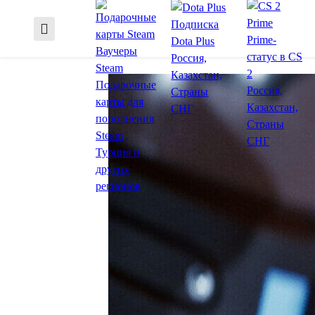
Подписка
Prime-
Dota Plus
Ваучеры
статус в CS
Россия,
Steam
2
Казахстан,
Подарочные
Россия,
Страны
карты для
Казахстан,
СНГ
пополнения
Страны
Steam
СНГ
Турция и
других
регионов