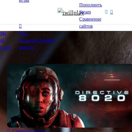
игры
Пополнить
Steam
Сравнение
сайтов
гры
DLC
ый
Дополнительный
Навигация
ог игр
контент
Directive 8020
от 2999 ₽
-25%
Сравнить цены