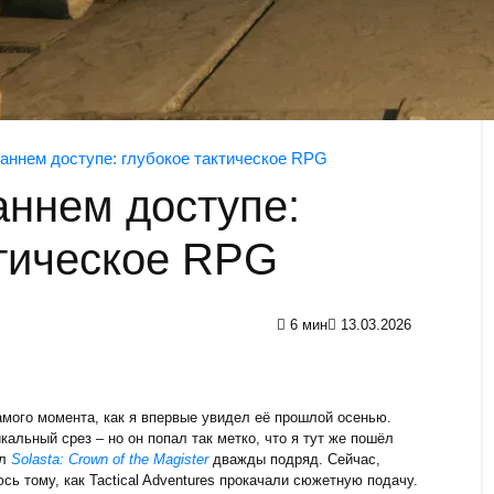
в раннем доступе: глубокое тактическое RPG
раннем доступе:
ктическое RPG
6 мин
13.03.2026
самого момента, как я впервые увидел её прошлой осенью.
кальный срез – но он попал так метко, что я тут же пошёл
ал
Solasta: Crown of the Magister
дважды подряд. Сейчас,
ь тому, как Tactical Adventures прокачали сюжетную подачу.