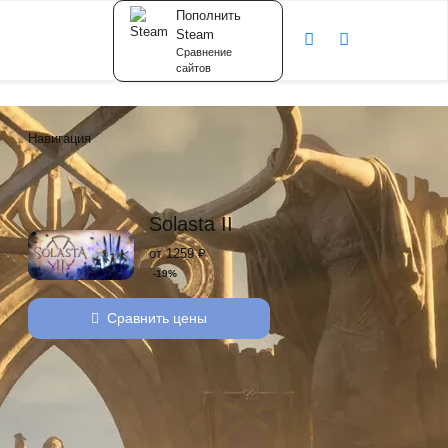
Пополнить
Steam
Сравнение
сайтов
Навигация
Solasta II
от 1259 ₽
-19%
Сравнить цены