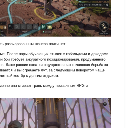
ть разочарованным шансов почти нет.
ные. После пары обучающих стычек с кобольдами и дриадами
ый бой требует аккуратного позиционирования, продуманного
ов. Даже ранние схватки ощущаются как отчаянная борьба за
ивается и вы сгребаете лут, за следующим поворотом чаще
 уютный костёр с долгим отдыхом.
 именно она стирает грань между привычным RPG и