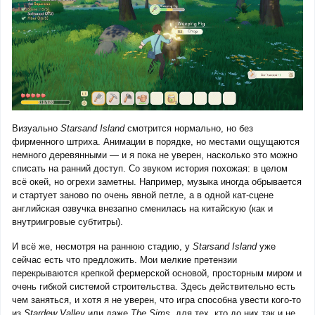
Визуально
Starsand Island
смотрится нормально, но без
фирменного штриха. Анимации в порядке, но местами ощущаются
немного деревянными — и я пока не уверен, насколько это можно
списать на ранний доступ. Со звуком история похожая: в целом
всё окей, но огрехи заметны. Например, музыка иногда обрывается
и стартует заново по очень явной петле, а в одной кат-сцене
английская озвучка внезапно сменилась на китайскую (как и
внутриигровые субтитры).
И всё же, несмотря на раннюю стадию, у
Starsand Island
уже
сейчас есть что предложить. Мои мелкие претензии
перекрываются крепкой фермерской основой, просторным миром и
очень гибкой системой строительства. Здесь действительно есть
чем заняться, и хотя я не уверен, что игра способна увести кого-то
из
Stardew Valley
или даже
The Sims
, для тех, кто до них так и не