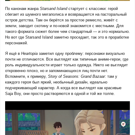
По канонам жанра
Starsand Island
стартует с классики: герой
сбегает из шумного мегаполиса и возвращается на пасторальный
остров детства. Там он берётся за простое ремесло, живёт с
земли, заводит скотину и по-новой знакомится с местными. Для
такого формата сюжет более чем стандартный — и это нормально.
Но вот где Starsand Island заметно проседает, так это в проработке
персонажей.
Я ещё в
Heartopia
заметил одну проблему: персонажи визуально
почти не отличаются. Все выглядят как типичные аниме-герои, где
роль индивидуальности играет только одежда. Никто не выглядит
откровенно плохо, но и запоминающихся лиц почти нет.
Вспомните, к примеру,
Story of Seasons: Grand Bazaar
: там у
каждого героя был яркий, необычный дизайн, идеально
подчеркивающий характер. А когда все выглядят как красивые
Saja Boy, они просто растворяются в одной и той же толпе.