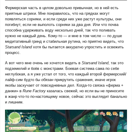
Фермерская часть в целом довольно привычная, но в ней есть
приятные штрихи. Мне понравилось, что на грядках могут
появляться сорняки, и если среди них уже растут культуры, они
погибнут, если не выполоть сорняки за два дня. Или что почва
способна удерживать воду несколько дней, так что поливать
нужно не каждый день. Кому-то — и мне в том числе — по душе
медитативный гринд и стабильная рутина, но приятно видеть, что
Starsand Island
хотя бы пытается аккуратно упростить и освежить
процесс.
А вот чего мне очень не хочется видеть в
Starsand Island
, так это
подземелий и боёв с монстрами. Боевая система сама по себе
неглубокая, а я уже устал от того, что каждый второй фермерский/
лайф-сим будто бы
обязан
прикрутить сражения, иначе игрок
якобы заскучает от повседневных дел. Когда-то связка «ферма +
данжи» в
Rune Factory
казалась свежей, но если вы не приносите
в жанр что-то по-настоящему новое, сейчас это выглядит банально
и лишним.