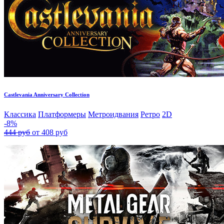
Castlevania Anniversary Collection
Классика
Платформеры
Метроидвания
Ретро
2D
-8%
444 руб
от 408 руб