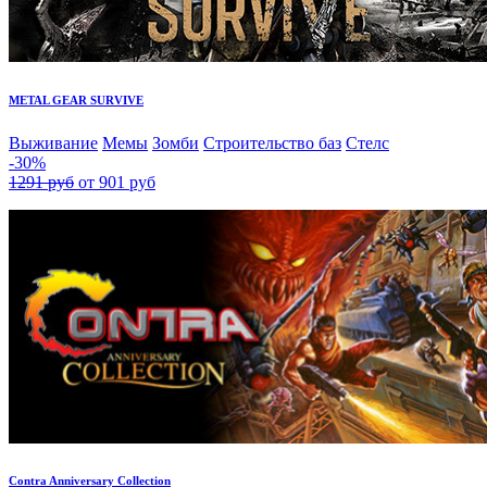
METAL GEAR SURVIVE
Выживание
Мемы
Зомби
Строительство баз
Стелс
-30%
1291 руб
от 901 руб
Contra Anniversary Collection