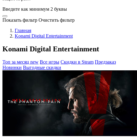
Введите как минимум 2 буквы
Показать фильтр
Очистить фильтр
Главная
Konami Digital Entertainment
Konami Digital Entertainment
Топ за месяц
new
Все игры
Скидки в Steam
Предзаказ
Новинки
Выгодные скидки