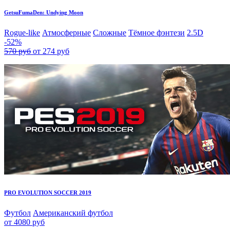
GetsuFumaDen: Undying Moon
Rogue-like
Атмосферные
Сложные
Тёмное фэнтези
2.5D
-52%
570 руб
от 274 руб
PRO EVOLUTION SOCCER 2019
Футбол
Американский футбол
от 4080 руб