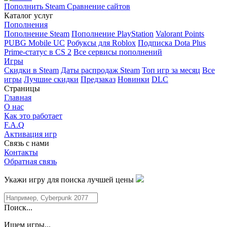
Пополнить Steam
Сравнение сайтов
Каталог услуг
Пополнения
Пополнение Steam
Пополнение PlayStation
Valorant Points
PUBG Mobile UC
Робуксы для Roblox
Подписка Dota Plus
Prime-статус в CS 2
Все сервисы пополнений
Игры
Скидки в Steam
Даты распродаж Steam
Топ игр за месяц
Все
игры
Лучшие скидки
Предзаказ
Новинки
DLC
Страницы
Главная
О нас
Как это работает
F.A.Q
Активация игр
Связь с нами
Контакты
Обратная связь
Укажи игру для поиска лучшей цены
Поиск...
Ищем игры...