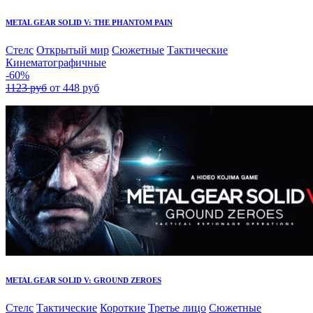
METAL GEAR SOLID V: THE PHANTOM PAIN
Стелс
Открытый мир
Сюжетные
Тактические
Кинематографичные
-60%
1123 руб
от 448 руб
METAL GEAR SOLID V: GROUND ZEROES
Стелс
Тактические
Короткие
Третье лицо
Сюжетные