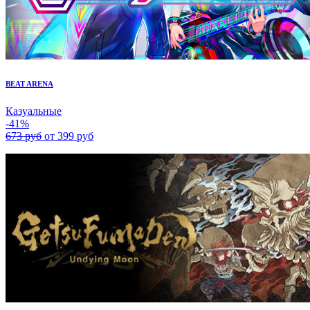
BEAT ARENA
Казуальные
-41%
673 руб
от 399 руб