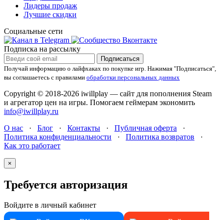
Лидеры продаж
Лучшие скидки
Социальные сети
Подписка на рассылку
Подписаться
Получай информацию о лайфхаках по покупке игр.
Нажимая "Подписаться",
вы соглашаетесь с правилами
обработки персональных данных
Copyright © 2018-2026 iwillplay — сайт для пополнения Steam
и агрегатор цен на игры. Помогаем геймерам экономить
info@iwillplay.ru
О нас
·
Блог
·
Контакты
·
Публичная оферта
·
Политика конфиденциальности
·
Политика возвратов
·
Как это работает
×
Требуется авторизация
Войдите в личный кабинет