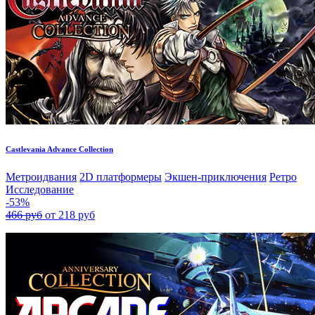
Castlevania Advance Collection
Метроидвания
2D платформеры
Экшен-приключения
Ретро
Исследование
-53%
466 руб
от 218 руб