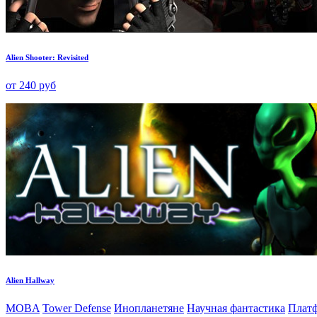
Alien Shooter: Revisited
от 240 руб
Alien Hallway
MOBA
Tower Defense
Инопланетяне
Научная фантастика
Плат