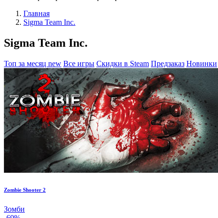
Главная
Sigma Team Inc.
Sigma Team Inc.
Топ за месяц
new
Все игры
Скидки в Steam
Предзаказ
Новинки
Zombie Shooter 2
Зомби
-69%