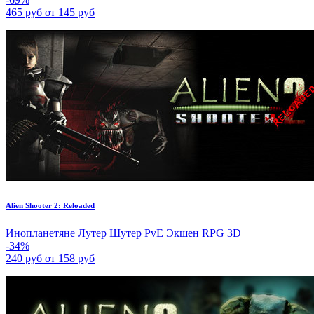
465 руб
от 145 руб
Alien Shooter 2: Reloaded
Инопланетяне
Лутер Шутер
PvE
Экшен RPG
3D
-34%
240 руб
от 158 руб