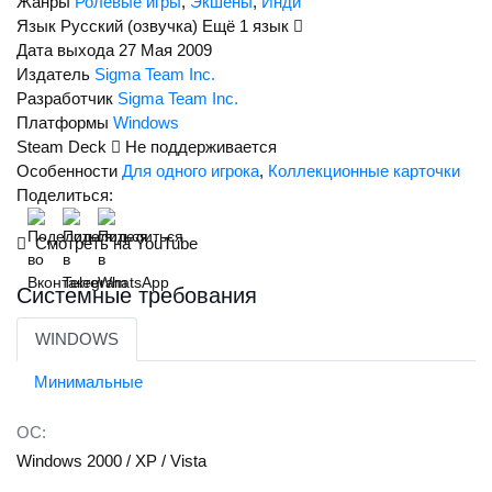
Жанры
Ролевые игры
,
Экшены
,
Инди
настоящий герой никогда не остановится!
Язык
Русский (озвучка)
Ещё 1 язык
Вперед и с песней, великие дела ждут тебя!
Дата выхода
27 Мая 2009
Издатель
Sigma Team Inc.
Около 1000 монстров на каждой карте, вплоть до 100
Разработчик
Sigma Team Inc.
монстров одновременно на экране
Платформы
Windows
3 режима игры: Кампания, выживание и тир
Steam Deck
Не поддерживается
Мужской или женский персонаж на ваш выбор
Особенности
Для одного игрока
,
Коллекционные карточки
Поделиться:
Система улучшений персонажа
9 видов оружия массового уничтожения
Смотреть на YouTube
Выбор красного или зеленого цвета крови
Системные требования
Умеющее удивить разнообразие врагов
WINDOWS
Драйвовая музыка для драйвового экшена
Полезное оборудование — аптечки, фонари, боевые дроны
Минимальные
ОС:
Windows 2000 / XP / Vista