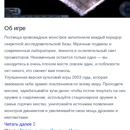
Об игре
Полчища кровожадных монстров заполонили каждый коридор
секретной исследовательской базы. Мрачные подвалы и
современные лаборатории, темнота и ослепительный свет
прожекторов. Неизменным остается только одно — вы
находитесь в очень плохом месте совсем один, и поблизости
нет никого, кто сможет вам помочь.
Улучшенная версия культовой игры 2003 года, которая
завоевала себе армию поклонников по всему миру. Проходите
миссии, зарабатывайте кучи денег, чтобы потом покупать на них
оружие и снаряжение, используйте стационарное оружие в
самых горячих местах, уничтожайте источники появления
монстров динамитом и увеличивайте свою мощь дронами и
имплантами.
Вы спасли нашу несчастную планету столько раз… но
Читать далее