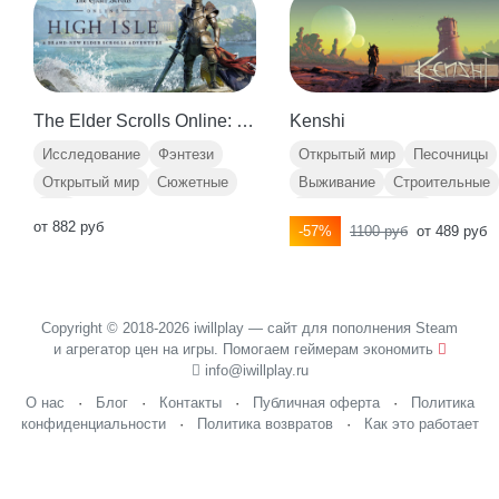
The Elder Scrolls Online: High Isle
Kenshi
Исследование
Фэнтези
Открытый мир
Песочницы
Открытый мир
Сюжетные
Выживание
Строительные
PvP
Строительство баз
от 882 руб
-57%
1100 руб
от 489 руб
Copyright © 2018-2026 iwillplay — сайт для пополнения Steam
и агрегатор цен на игры. Помогаем геймерам экономить
info@iwillplay.ru
О нас
·
Блог
·
Контакты
·
Публичная оферта
·
Политика
конфиденциальности
·
Политика возвратов
·
Как это работает