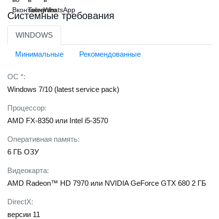
Огромное количество уникального оружия.
Системные требования
Четыре новых игровых персонажа с уникальными
способностями.
WINDOWS
Обширный игровой мир для исследования.
Минимальные
Рекомендованные
Саркастический юмор и эксцентричные персонажи.
ОС *:
Возможность играть в одиночку или в кооперативе с
друзьями.
Windows 7/10 (latest service pack)
Процессор:
AMD FX-8350 или Intel i5-3570
Оперативная память:
6 ГБ ОЗУ
Видеокарта:
AMD Radeon™ HD 7970 или NVIDIA GeForce GTX 680 2 ГБ
DirectX:
версии 11