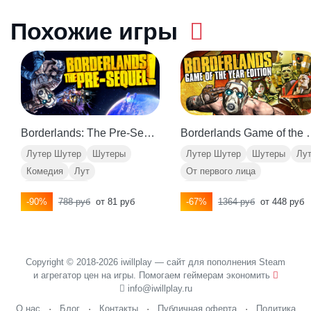
Похожие игры
Borderlands: The Pre-Sequel
Borderlands 
Лутер Шутер
Шутеры
Лутер Шутер
Шутеры
Лу
Комедия
Лут
От первого лица
Открытый мир
Открытый мир
-90%
788 руб
от 81 руб
-67%
1364 руб
от 448 руб
Copyright © 2018-2026 iwillplay — сайт для пополнения Steam
и агрегатор цен на игры. Помогаем геймерам экономить
info@iwillplay.ru
О нас
·
Блог
·
Контакты
·
Публичная оферта
·
Политика