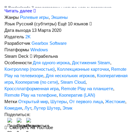
В Borderlands 3 представлены четыре новых персонажа,
Читать далее
каждый из которых обладает уникальными способностями и
Жанры
Ролевые игры
,
Экшены
стилем игры. Игроки могут выбрать персонажа, который
Язык
Русский (субтитры)
Ещё 10 языков
наиболее соответствует их предпочтениям, и прокачивать его в
Дата выхода
13 Марта 2020
соответствии с выбранным стилем.
Издатель
2K
Разработчик
Gearbox Software
Одной из особенностей Borderlands 3 является огромное
Платформы
Windows
количество оружия - буквально тысячи вариантов, каждый из
Steam Deck
Играбельна
которых имеет свои уникальные характеристики и способности.
Особенности
Для одного игрока
,
Достижения Steam
,
Кроме того, игра предлагает обширные возможности для
Контроллер (полностью)
,
Коллекционные карточки
,
Remote
исследования мира, выполнения дополнительных заданий и
Play на телевизоре
,
Для нескольких игроков
,
Кооперативная
сражений с боссами.
игра
,
Кооператив (по сети)
,
Steam Cloud
,
Кроссплатформенная игра
,
Remote Play на планшете
,
Borderlands 3 - это отличный выбор для любителей динамичных
Remote Play на телефоне
,
Кооператив (LAN)
шутеров с элементами RPG, которые ценят нестандартный
Метки
Открытый мир
,
Шутеры
,
От первого лица
,
Жестокие
,
подход, оригинальный графический стиль и черный юмор.
Комедия
,
Лут
,
Лутер Шутер
,
Эпик
Поделиться:
Особенности игры
Смотреть на YouTube