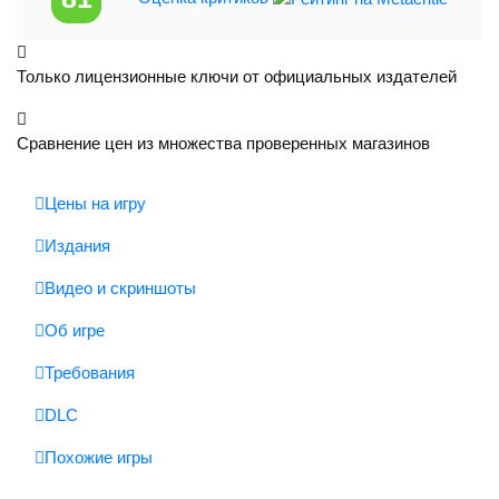
SousBuy
513 ₽
Только лицензионные ключи от официальных издателей
Купить
GGSel
Маркетплейс
от
975 ₽
Сравнение цен из множества проверенных магазинов
Купить
Цены на игру
GGSel
Маркетплейс
Издания
от
1001 ₽
Видео и скриншоты
Купить
Об игре
Требования
DLC
Похожие игры