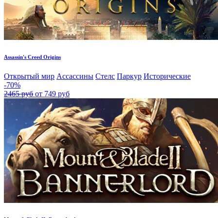
Assassin's Creed Origins
Открытый мир
Ассассины
Стелс
Паркур
Исторические
-70%
2465 руб
от 749 руб