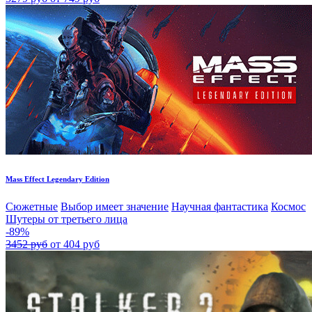
Mass Effect Legendary Edition
Сюжетные
Выбор имеет значение
Научная фантастика
Космос
Шутеры от третьего лица
-89%
3452 руб
от 404 руб