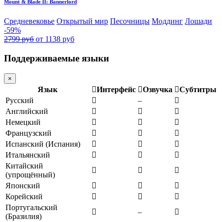
Mount & Blade II: Bannerlord
Средневековье
Открытый мир
Песочницы
Моддинг
Лошади
-59%
2799 руб
от 1138 руб
Поддерживаемые языки
×
Язык
Интерфейс
Озвучка
Субтитры
Русский
–
Английский
Немецкий
Французский
Испанский (Испания)
Итальянский
Китайский
(упрощённый)
Японский
Корейский
Португальский
–
(Бразилия)