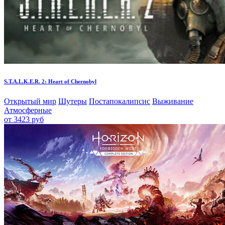
S.T.A.L.K.E.R. 2: Heart of Chernobyl
Открытый мир
Шутеры
Постапокалипсис
Выживание
Атмосферные
от 3423 руб