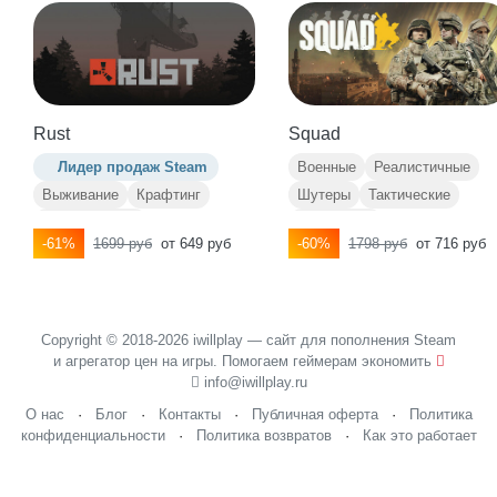
Rust
Squad
Лидер продаж Steam
Военные
Реалистичные
Выживание
Крафтинг
Шутеры
Тактические
Открытый мир
Командные
-61%
1699 руб
от 649 руб
-60%
1798 руб
от 716 руб
Выживание в открытом мире
Строительные
Copyright © 2018-2026 iwillplay — сайт для пополнения Steam
и агрегатор цен на игры. Помогаем геймерам экономить
info@iwillplay.ru
О нас
·
Блог
·
Контакты
·
Публичная оферта
·
Политика
конфиденциальности
·
Политика возвратов
·
Как это работает