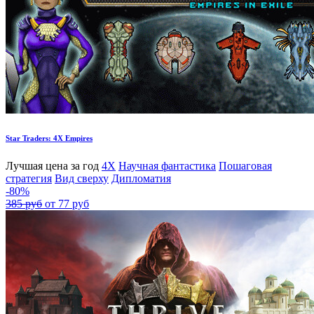
Star Traders: 4X Empires
Лучшая цена за год
4X
Научная фантастика
Пошаговая
стратегия
Вид сверху
Дипломатия
-80%
385 руб
от 77 руб