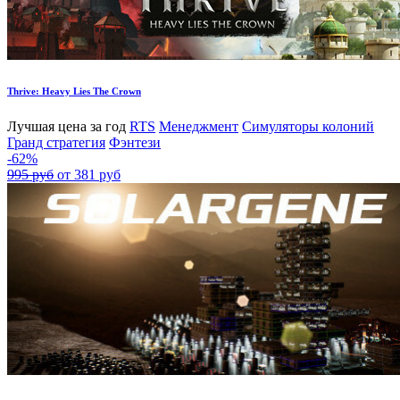
Thrive: Heavy Lies The Crown
Лучшая цена за год
RTS
Менеджмент
Симуляторы колоний
Гранд стратегия
Фэнтези
-62%
995 руб
от 381 руб