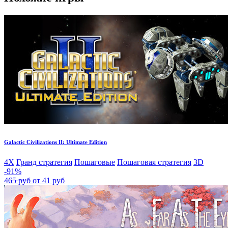
Galactic Civilizations II: Ultimate Edition
4X
Гранд стратегия
Пошаговые
Пошаговая стратегия
3D
-91%
465 руб
от 41 руб