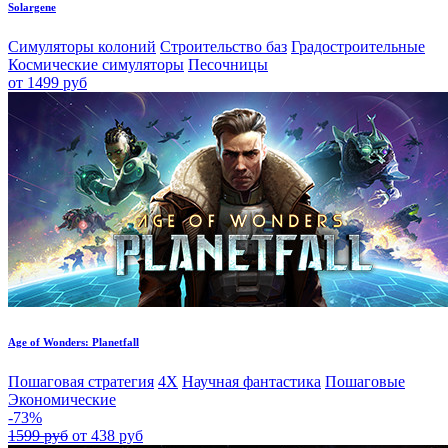
Solargene
Симуляторы колоний
Строительство баз
Градостроительные
Космические симуляторы
Песочницы
от 1499 руб
Age of Wonders: Planetfall
Пошаговая стратегия
4X
Научная фантастика
Пошаговые
Экономические
-73%
1599 руб
от 438 руб