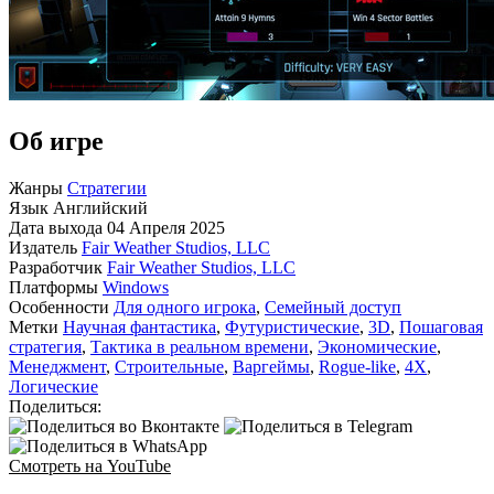
Об игре
Жанры
Стратегии
Язык
Английский
Дата выхода
04 Апреля 2025
Издатель
Fair Weather Studios, LLC
Разработчик
Fair Weather Studios, LLC
Платформы
Windows
Особенности
Для одного игрока
,
Семейный доступ
Метки
Научная фантастика
,
Футуристические
,
3D
,
Пошаговая
стратегия
,
Тактика в реальном времени
,
Экономические
,
Менеджмент
,
Строительные
,
Варгеймы
,
Rogue-like
,
4X
,
Логические
Поделиться:
Смотреть на YouTube