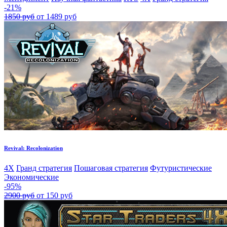
-21%
1850 руб
от 1489 руб
Revival: Recolonization
4X
Гранд стратегия
Пошаговая стратегия
Футуристические
Экономические
-95%
2900 руб
от 150 руб