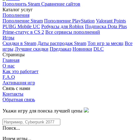
Пополнить Steam
Сравнение сайтов
Каталог услуг
Пополнения
Пополнение Steam
Пополнение PlayStation
Valorant Points
PUBG Mobile UC
Робуксы для Roblox
Подписка Dota Plus
Prime-статус в CS 2
Все сервисы пополнений
Игры
Скидки в Steam
Даты распродаж Steam
Топ игр за месяц
Все
игры
Лучшие скидки
Предзаказ
Новинки
DLC
Страницы
Главная
О нас
Как это работает
F.A.Q
Активация игр
Связь с нами
Контакты
Обратная связь
Укажи игру для поиска лучшей цены
Поиск...
Ищем игры...