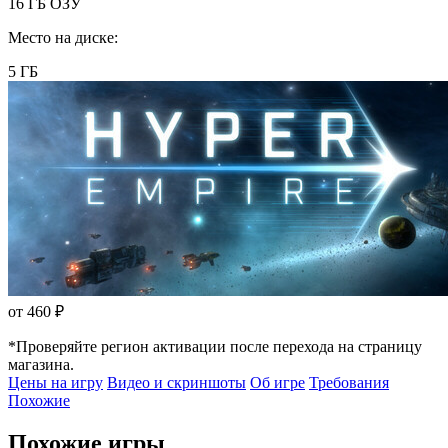
16 ГБ ОЗУ
Место на диске:
5 ГБ
от 460 ₽
*Проверяйте регион активации после перехода на страницу
магазина.
Цены на игру
Видео и скриншоты
Об игре
Требования
Похожие
Похожие игры