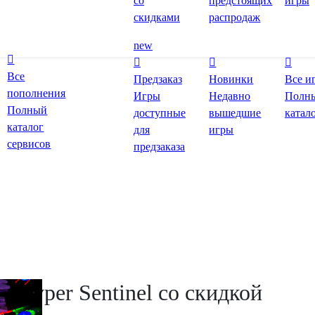
со
предстоящих
игры
скидками
распродаж
new
Все
Предзаказ
Новинки
Все и
пополнения
Игры
Недавно
Полн
Полный
доступные
вышедшие
катал
каталог
для
игры
сервисов
предзаказа
ь Hyper Sentinel со скидкой