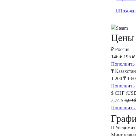
Похожи
Цены 
₽
Россия
146 ₽
195 ₽
Пополнить 
₸
Казахстан
1 200 ₸
1 60
Пополнить 
$
СНГ (US
3,74 $
4,99 
Пополнить 
Графи
Уведомит
Минимальна