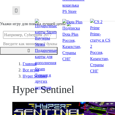
кошелька
PS Store
Укажи игру для поиска лучшей цены
Подписка
Prime-
Dota Plus
Ваучеры
статус в CS
Россия,
Введите как минимум 2 буквы
Steam
2
Казахстан,
Подарочные
Россия,
Страны
карты для
Казахстан,
СНГ
пополнения
Главная
Страны
Steam
Все игры
СНГ
Турция и
Hyper Sentinel
других
Hyper Sentinel
регионов
Купит