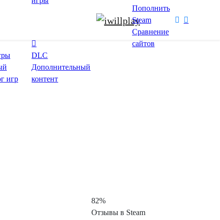
игры
Пополнить
Steam
Сравнение
сайтов
гры
DLC
ый
Дополнительный
ог игр
контент
82%
Отзывы в Steam