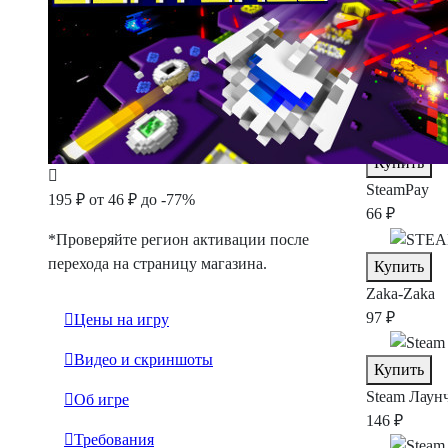
Все цены
Лаунчеры
Магазины
KFG
Марке
от
46 ₽
Купить
SteamPay
195 ₽
от 46 ₽
до -77%
66 ₽
*Проверяйте регион активации после
перехода на страницу магазина.
Купить
Zaka-Zaka
97 ₽
Цены на игру
Видео и скриншоты
Купить
Steam
Лаун
Об игре
146 ₽
Требования