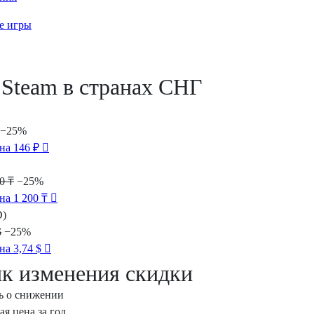
е игры
Steam в странах СНГ
−25%
на 146 ₽
0 ₸
−25%
на 1 200 ₸
D)
$
−25%
на 3,74 $
к изменения скидки
ь о снижении
я цена за год