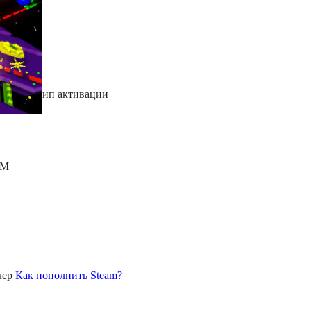
тплейс
чер
Как пополнить Steam?