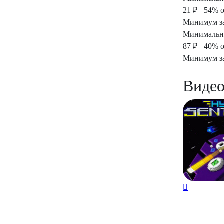
21 ₽
−54% о
Минимум за
Минимальная
87 ₽
−40% о
Минимум за
Видео