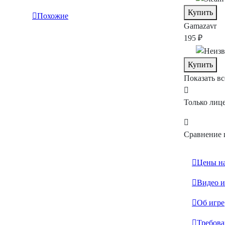
Купить
Похожие
Gamazavr
195 ₽
Купить
Показать в
Только лиц
Сравнение 
Цены на
Видео 
Об игре
Требова