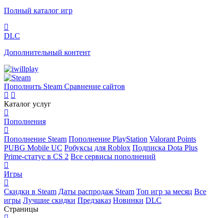
Полный каталог игр
DLC
Дополнительный контент
Пополнить Steam
Сравнение сайтов
Каталог услуг
Пополнения
Пополнение Steam
Пополнение PlayStation
Valorant Points
PUBG Mobile UC
Робуксы для Roblox
Подписка Dota Plus
Prime-статус в CS 2
Все сервисы пополнений
Игры
Скидки в Steam
Даты распродаж Steam
Топ игр за месяц
Все
игры
Лучшие скидки
Предзаказ
Новинки
DLC
Страницы