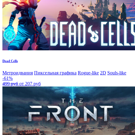
Dead Cells
Метроидвания
Пиксельная графика
Rogue-like
2D
Souls-like
-61%
499 руб
от 207 руб