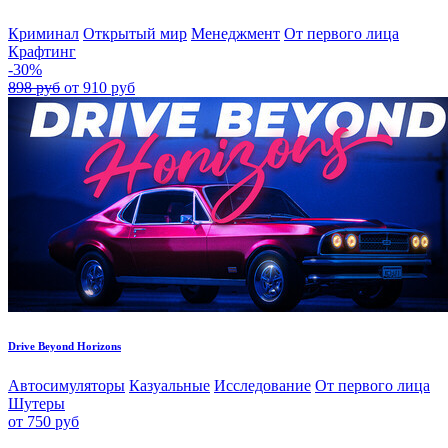
Криминал
Открытый мир
Менеджмент
От первого лица
Крафтинг
-30%
898 руб
от 910 руб
Drive Beyond Horizons
Автосимуляторы
Казуальные
Исследование
От первого лица
Шутеры
от 750 руб