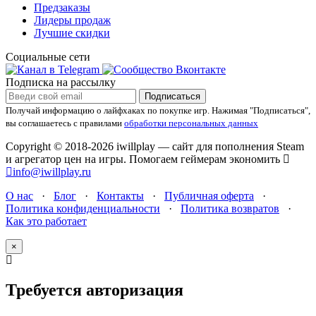
Предзаказы
Лидеры продаж
Лучшие скидки
Социальные сети
Подписка на рассылку
Подписаться
Получай информацию о лайфхаках по покупке игр.
Нажимая "Подписаться",
вы соглашаетесь с правилами
обработки персональных данных
Copyright © 2018-2026 iwillplay — сайт для пополнения Steam
и агрегатор цен на игры. Помогаем геймерам экономить
info@iwillplay.ru
О нас
·
Блог
·
Контакты
·
Публичная оферта
·
Политика конфиденциальности
·
Политика возвратов
·
Как это работает
×
Требуется авторизация