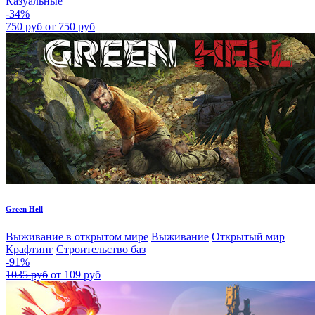
Казуальные
-34%
750 руб
от 750 руб
Green Hell
Выживание в открытом мире
Выживание
Открытый мир
Крафтинг
Строительство баз
-91%
1035 руб
от 109 руб