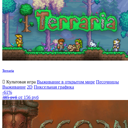
Terraria
Культовая игра
Выживание в открытом мире
Песочницы
Выживание
2D
Пиксельная графика
-61%
385 руб
от 156 руб