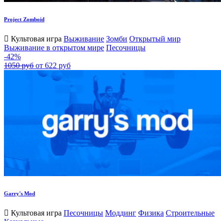
Project Zomboid
Культовая игра
Выживание
Зомби
Открытый мир
Выживание в открытом мире
Песочницы
-42%
1050 руб
от 622 руб
Garry's Mod
Культовая игра
Песочницы
Моддинг
Физика
Строительные