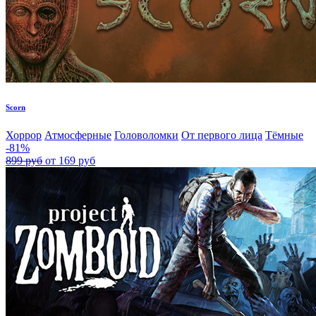
Scorn
Хоррор
Атмосферные
Головоломки
От первого лица
Тёмные
-81%
899 руб
от 169 руб