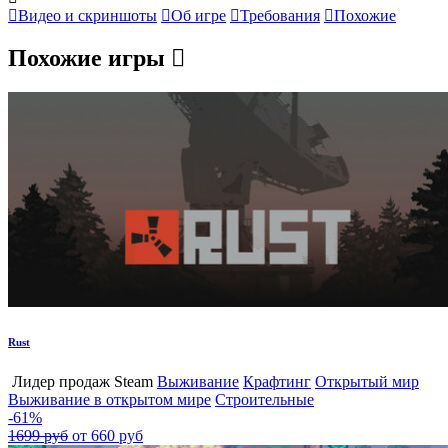
Видео и скриншоты
Об игре
Требования
Похожие
Похожие игры
Rust
Лидер продаж Steam
Выживание
Крафтинг
Открытый мир
Выживание в открытом мире
Строительные
-61%
1699 руб
от 660 руб