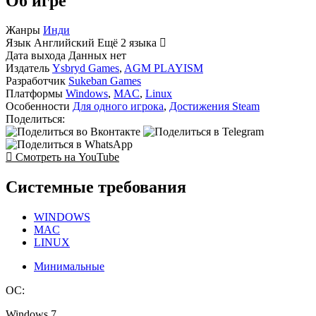
Об игре
Жанры
Инди
Язык
Английский
Ещё 2 языка
Дата выхода
Данных нет
Издатель
Ysbryd Games
,
AGM PLAYISM
Разработчик
Sukeban Games
Платформы
Windows
,
MAC
,
Linux
Особенности
Для одного игрока
,
Достижения Steam
Поделиться:
Смотреть на YouTube
Системные требования
WINDOWS
MAC
LINUX
Минимальные
ОС:
Windows 7