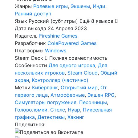
Жанры
Ролевые игры
,
Экшены
,
Инди
,
Ранний доступ
Язык
Русский (субтитры)
Ещё 8 языков
Дата выхода
24 Апреля 2023
Издатель
Fireshine Games
Разработчик
ColePowered Games
Платформы
Windows
Steam Deck
Полная совместимость
Особенности
Для одного игрока
,
Для
нескольких игроков
,
Steam Cloud
,
Общий
экран
,
Контроллер (частично)
Метки
Киберпанк
,
Открытый мир
,
От
первого лица
,
Атмосферные
,
Экшен RPG
,
Симуляторы погружения
,
Песочницы
,
Головоломки
,
Стелс
,
Нуар
,
Пиксельная
графика
,
Детективы
,
Хакинг
Поделиться: