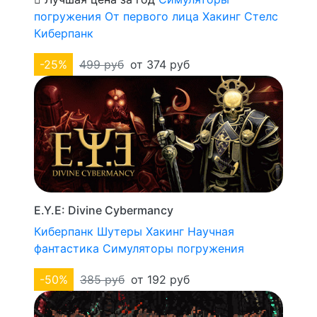
погружения
От первого лица
Хакинг
Стелс
Киберпанк
-25%
499 руб
от 374 руб
E.Y.E: Divine Cybermancy
Киберпанк
Шутеры
Хакинг
Научная
фантастика
Симуляторы погружения
-50%
385 руб
от 192 руб