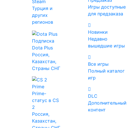
Предзаказ
Steam
Об игре
Игры доступные
Турция и
для предзаказа
других
Требования
регионов
DLC
Новинки
Похожие
Недавно
Подписка
вышедшие игры
Купить Shadows of
Dota Plus
Россия,
Doubt со скидкой
Казахстан,
Все игры
Страны СНГ
Полный каталог
Все цены
игр
Лаунчеры
Магазины
Prime-
Zaka-Zaka
DLC
статус в CS
403 ₽
Дополнительный
2
контент
Россия,
Купить
Казахстан,
SteamPay
Страны СНГ