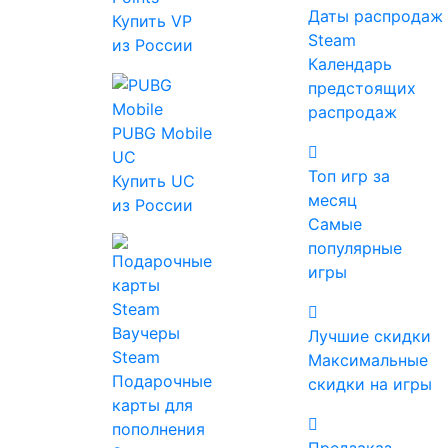
16+
Даты распродаж
Купить VP
Steam
из России
Календарь
предстоящих
распродаж
PUBG Mobile
UC
Топ игр за
Купить UC
месяц
из России
Самые
популярные
880 ₽
от 403 ₽
до -54%
игры
*Проверяйте регион активации после
перехода на страницу магазина.
Ваучеры
Лучшие скидки
Steam
Максимальные
Подарочные
Цены на игру
скидки на игры
карты для
Видео и скриншоты
пополнения