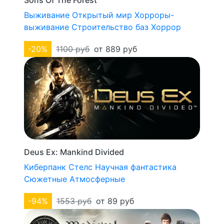
Sons Of The Forest
Выживание
Открытый мир
Хорроры-
выживание
Строительство баз
Хоррор
-20%
1100 руб
от 889 руб
Deus Ex: Mankind Divided
Киберпанк
Стелс
Научная фантастика
Сюжетные
Атмосферные
-94%
1553 руб
от 89 руб