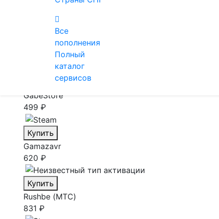
407 ₽
Все
Купить
пополнения
SteamBuy
Полный
471 ₽
каталог
сервисов
Купить
GabeStore
499 ₽
Купить
Gamazavr
620 ₽
Купить
Rushbe (МТС)
831 ₽