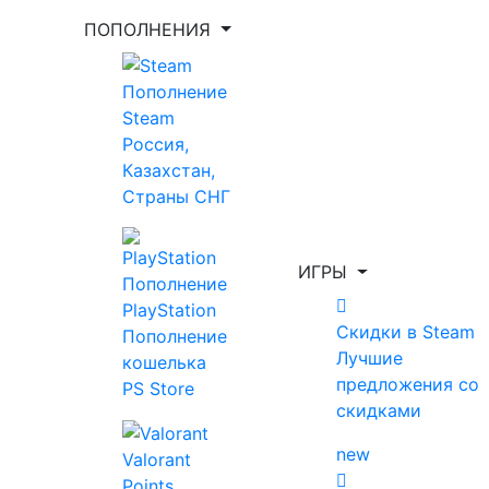
ПОПОЛНЕНИЯ
Укажи игру для поиска лучшей цены
Пополнение
Steam
Россия,
Введите как минимум 2 буквы
Казахстан,
Страны СНГ
ИГРЫ
Главная
Все игры
Пополнение
Shadows of Doubt
PlayStation
Скидки в Steam
Пополнение
Shadows of
Лучшие
кошелька
предложения со
PS Store
Doubt
скидками
new
Valorant
Points