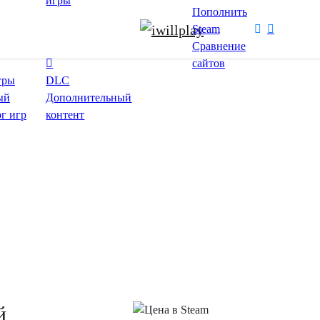
игры
Пополнить
Steam
Сравнение
сайтов
гры
DLC
ый
Дополнительный
ог игр
контент
й