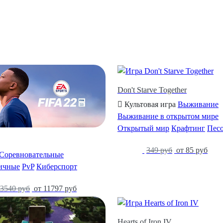
Don't Starve Together
Культовая игра
Выживание
Выживание в открытом мире
Открытый мир
Крафтинг
Пес
-76%
349 руб
от 85 руб
Соревновательные
ичные
PvP
Киберспорт
3540 руб
от 11797 руб
Hearts of Iron IV