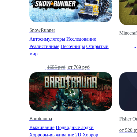
SnowRunner
Minecraf
Автосимуляторы
Исследование
-25%
Реалистичные
Песочницы
Открытый
мир
-54%
1655 руб
от 769 руб
Barotrauma
Fisher O
Выживание
Подводные лодки
от 520 р
Хорроры-выживание
2D
Хоррор