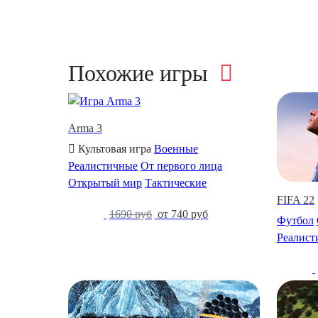
Похожие игры
Arma 3
Культовая игра
Военные
Реалистичные
От первого лица
Открытый мир
Тактические
FIFA 22
-56%
1690 руб
от 740 руб
Футбол
Реалист
-27%