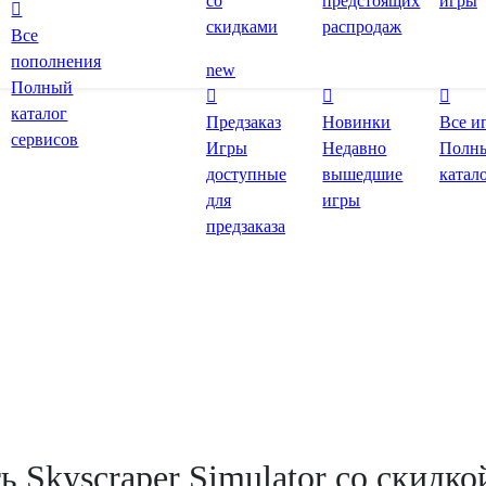
со
предстоящих
игры
скидками
распродаж
Все
пополнения
new
Полный
каталог
Предзаказ
Новинки
Все и
сервисов
Игры
Недавно
Полн
доступные
вышедшие
катал
для
игры
предзаказа
ь Skyscraper Simulator со скидко