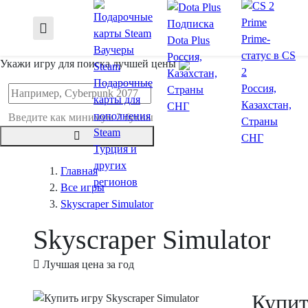
Подписка
Prime-
Dota Plus
Ваучеры
статус в CS
Россия,
Укажи игру для поиска лучшей цены
Steam
2
Казахстан,
Подарочные
Россия,
Страны
карты для
Казахстан,
СНГ
пополнения
Введите как минимум 2 буквы
Страны
Steam
СНГ
Турция и
других
Главная
регионов
Все игры
Skyscraper Simulator
Skyscraper Simulator
Лучшая цена за год
Купит