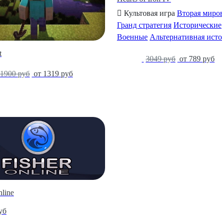
Культовая игра
Вторая миро
Гранд стратегия
Исторические
Военные
Альтернативная ист
t
-74%
3049 руб
от 789 руб
1900 руб
от 1319 руб
nline
уб