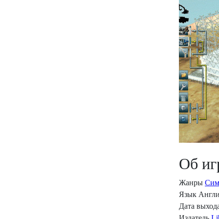
Об иг
Жанры
Сим
Язык
Англ
Дата выход
Издатель
Li