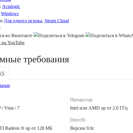
к
Actalogic
Windows
ти
Для одного игрока
,
Steam Cloud
:
 на YouTube
мные требования
WS
ьные
Процессор:
 Vista / 7
Intel или AMD up от 2.0 ГГц
:
DirectX:
TI Radeon ® up от 128 МБ
Версии 9.0c