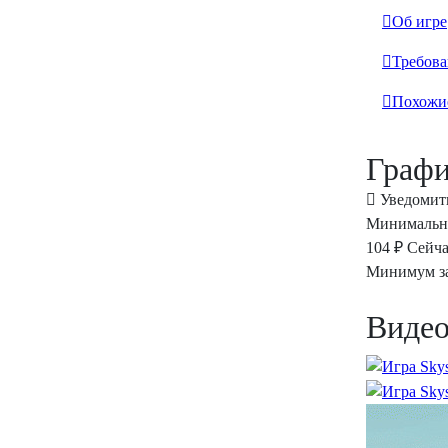
Об игре
Требова
Похожи
Графи
Уведомит
Минимальна
104 ₽
Сейча
Минимум за
Видео