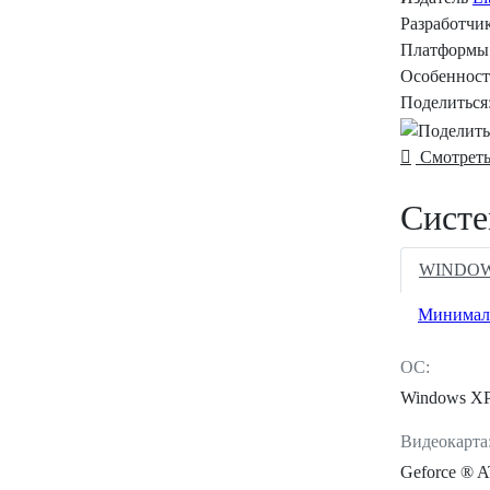
Разработчи
Платформы
Особеннос
Поделиться
Смотреть
Систе
WINDO
Минимал
ОС:
Windows XP /
Видеокарта
Geforce ® A