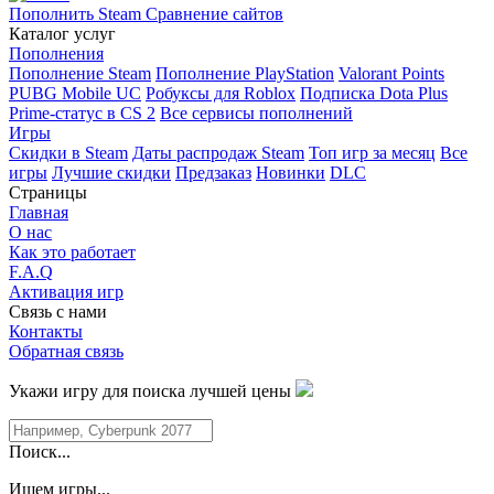
Пополнить Steam
Сравнение сайтов
Каталог услуг
Пополнения
Пополнение Steam
Пополнение PlayStation
Valorant Points
PUBG Mobile UC
Робуксы для Roblox
Подписка Dota Plus
Prime-статус в CS 2
Все сервисы пополнений
Игры
Скидки в Steam
Даты распродаж Steam
Топ игр за месяц
Все
игры
Лучшие скидки
Предзаказ
Новинки
DLC
Страницы
Главная
О нас
Как это работает
F.A.Q
Активация игр
Связь с нами
Контакты
Обратная связь
Укажи игру для поиска лучшей цены
Поиск...
Ищем игры...