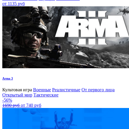
от 1135 руб
Arma 3
Культовая игра
Военные
Реалистичные
От первого лица
Открытый мир
Тактические
-56%
1690 руб
от 740 руб