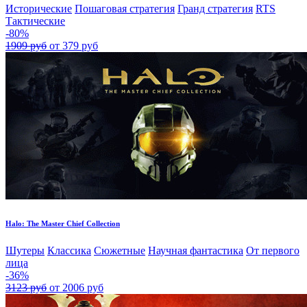
Исторические
Пошаговая стратегия
Гранд стратегия
RTS
Тактические
-80%
1909 руб
от 379 руб
Halo: The Master Chief Collection
Шутеры
Классика
Сюжетные
Научная фантастика
От первого
лица
-36%
3123 руб
от 2006 руб