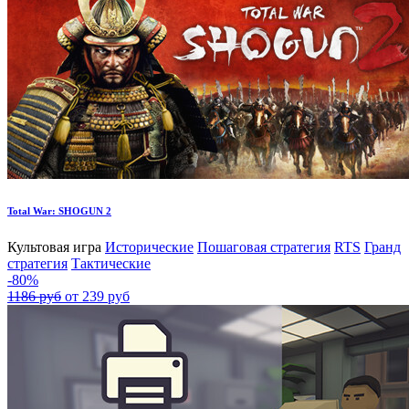
Total War: SHOGUN 2
Культовая игра
Исторические
Пошаговая стратегия
RTS
Гранд
стратегия
Тактические
-80%
1186 руб
от 239 руб