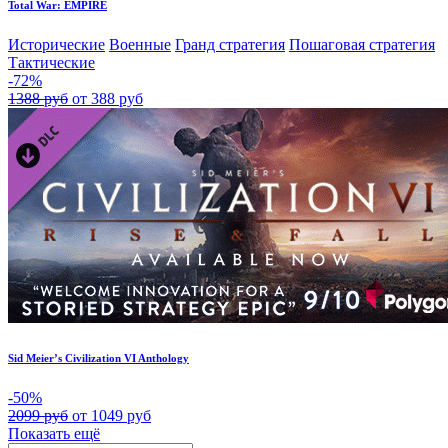
Total War: EMPIRE
Исторические
Военные
Гранд стратегия
Пошаговая стратегия
Тактические
-72%
1388 руб
от 388 руб
Sid Meier’s Civilization VI Anthology
-50%
2099 руб
от 1049 руб
Показать ещё