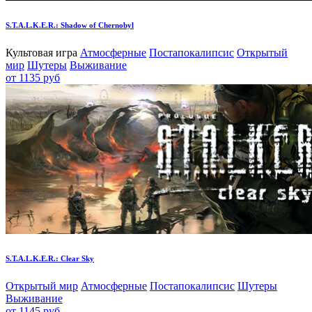
S.T.A.L.K.E.R.: Shadow of Chernobyl
Культовая игра
Атмосферные
Постапокалипсис
Открытый
мир
Шутеры
Выживание
от 1135 руб
S.T.A.L.K.E.R.: Clear Sky
Открытый мир
Атмосферные
Постапокалипсис
Шутеры
Выживание
от 1145 руб