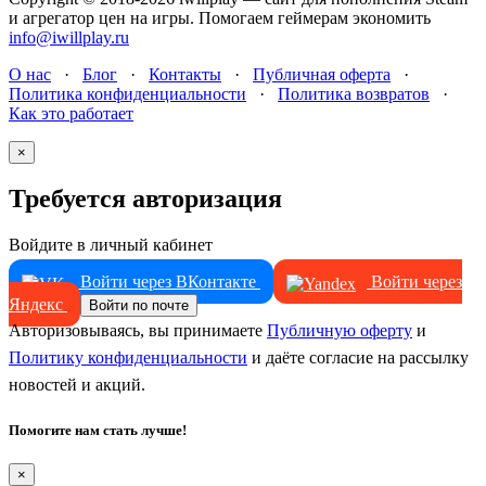
и агрегатор цен на игры. Помогаем геймерам экономить
info@iwillplay.ru
О нас
·
Блог
·
Контакты
·
Публичная оферта
·
Политика конфиденциальности
·
Политика возвратов
·
Как это работает
×
Требуется авторизация
Войдите в личный кабинет
Войти через ВКонтакте
Войти через
Яндекс
Войти по почте
Авторизовываясь, вы принимаете
Публичную оферту
и
Политику конфиденциальности
и даёте согласие на рассылку
новостей и акций.
Помогите нам стать лучше!
×