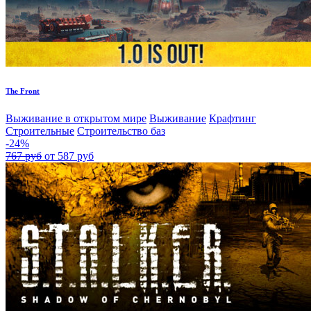
The Front
Выживание в открытом мире
Выживание
Крафтинг
Строительные
Строительство баз
-24%
767 руб
от 587 руб