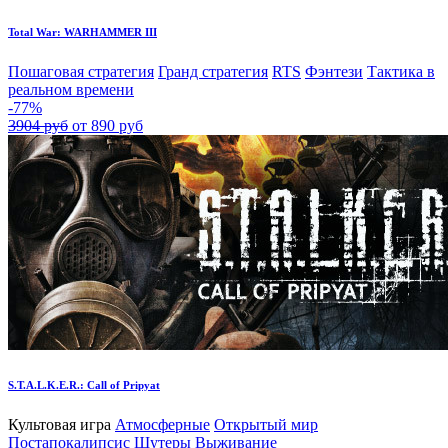
Total War: WARHAMMER III
Пошаговая стратегия
Гранд стратегия
RTS
Фэнтези
Тактика в
реальном времени
-77%
3904 руб
от 890 руб
S.T.A.L.K.E.R.: Call of Pripyat
Культовая игра
Атмосферные
Открытый мир
Постапокалипсис
Шутеры
Выживание