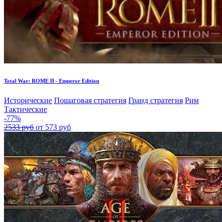
Total War: ROME II - Emperor Edition
Исторические
Пошаговая стратегия
Гранд стратегия
Рим
Тактические
-77%
2533 руб
от 573 руб