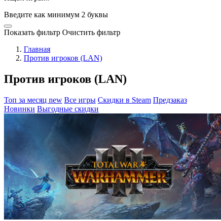
Введите как минимум 2 буквы
Показать фильтр
Очистить фильтр
Главная
Против игроков (LAN)
Против игроков (LAN)
Топ за месяц
new
Все игры
Скидки в Steam
Предзаказ
Новинки
Выгодные скидки