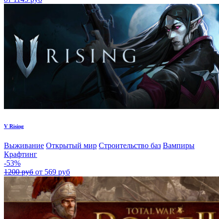
V Rising
Выживание
Открытый мир
Строительство баз
Вампиры
Крафтинг
-53%
1200 руб
от 569 руб