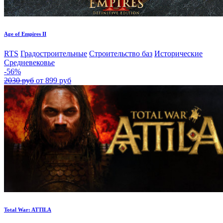
Age of Empires II
RTS
Градостроительные
Строительство баз
Исторические
Средневековье
-56%
2030 руб
от 899 руб
Total War: ATTILA