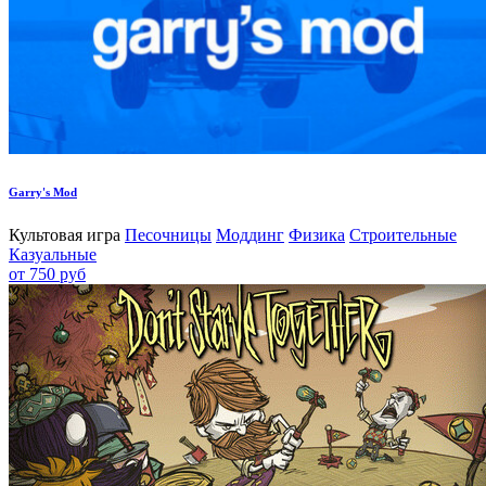
Garry's Mod
Культовая игра
Песочницы
Моддинг
Физика
Строительные
Казуальные
от 750 руб