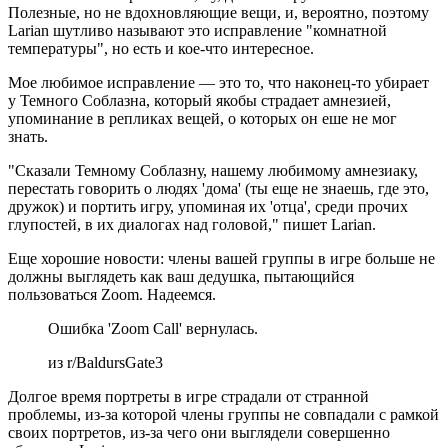
Полезные, но не вдохновляющие вещи, и, вероятно, поэтому
Larian шутливо называют это исправление "комнатной
температуры", но есть и кое-что интересное.
Мое любимое исправление — это то, что наконец-то убирает
у Темного Соблазна, который якобы страдает амнезией,
упоминание в репликах вещей, о которых он еше не мог
знать.
"Сказали Темному Соблазну, нашему любимому амнезиаку,
перестать говорить о людях 'дома' (ты еще не знаешь, где это,
дружок) и портить игру, упоминая их 'отца', среди прочих
глупостей, в их диалогах над головой," пишет Larian.
Еще хорошие новости: члены вашей группы в игре больше не
должны выглядеть как ваш дедушка, пытающийся
пользоваться Zoom. Надеемся.
Ошибка 'Zoom Call' вернулась.
из r/BaldursGate3
Долгое время портреты в игре страдали от странной
проблемы, из-за которой члены группы не совпадали с рамкой
своих портретов, из-за чего они выглядели совершенно