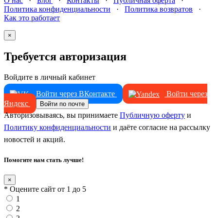
О нас
·
Блог
·
Контакты
·
Публичная оферта
·
Политика конфиденциальности
·
Политика возвратов
·
Как это работает
×
Требуется авторизация
Войдите в личный кабинет
Войти через ВКонтакте
Войти через
Яндекс
Войти по почте
Авторизовываясь, вы принимаете
Публичную оферту
и
Политику конфиденциальности
и даёте согласие на рассылку
новостей и акций.
Помогите нам стать лучше!
×
* Оцените сайт от 1 до 5
1
2