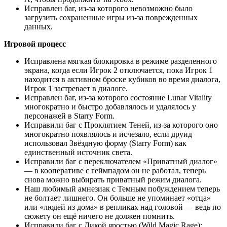
Исправлен баг, из-за которого невозможно было
загрузить сохраненные игры из-за поврежденных
данных.
Игровой процесс
Исправлена мягкая блокировка в режиме разделенного
экрана, когда если Игрок 2 отключается, пока Игрок 1
находится в активном броске кубиков во время диалога,
Игрок 1 застревает в диалоге.
Исправлен баг, из-за которого состояние Lunar Vitality
многократно и быстро добавлялось и удалялось у
персонажей в Starry Form.
Исправили баг с Проклятием Теней, из-за которого оно
многократно появлялось и исчезало, если друид
использовал Звёздную форму (Starry Form) как
единственный источник света.
Исправили баг с переключателем «Приватный диалог»
— в кооперативе с геймпадом он не работал, теперь
снова можно выбирать приватный режим диалога.
Наш любимый амнезиак с Темным побуждением теперь
не болтает лишнего. Он больше не упоминает «отца»
или «людей из дома» в репликах над головой — ведь по
сюжету он ещё ничего не должен помнить.
Исправили баг с Дикой яростью (Wild Magic Rage):