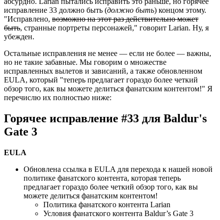
абсурдно. Larian пытались исправить это раньше, но горячее
исправление 33 должно быть (
должно быть
) концом этому.
"Исправлено,
возможно на этот раз действительно может
быть
, странные портреты персонажей," говорит Larian. Ну, я
убежден.
Остальные исправления не менее — если не более — важны,
но не такие забавные. Мы говорим о множестве
исправленных вылетов и зависаний, а также обновленном
EULA, который "теперь предлагает гораздо более четкий
обзор того, как вы можете делиться фанатским контентом!" Я
перечислю их полностью ниже:
Горячее исправление #33 для Baldur's
Gate 3
EULA
Обновлена ссылка в EULA для перехода к нашей новой
политике фанатского контента, которая теперь
предлагает гораздо более четкий обзор того, как вы
можете делиться фанатским контентом!
Политика фанатского контента Larian
Условия фанатского контента Baldur’s Gate 3