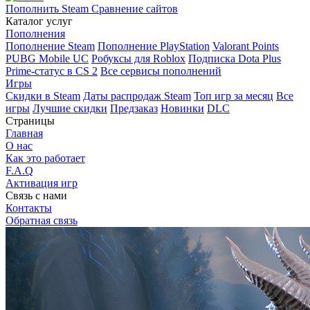
Пополнить Steam
Сравнение сайтов
Каталог услуг
Пополнения
Пополнение Steam
Пополнение PlayStation
Valorant Points
PUBG Mobile UC
Робуксы для Roblox
Подписка Dota Plus
Prime-статус в CS 2
Все сервисы пополнений
Игры
Скидки в Steam
Даты распродаж Steam
Топ игр за месяц
Все
игры
Лучшие скидки
Предзаказ
Новинки
DLC
Страницы
Главная
О нас
Как это работает
F.A.Q
Активация игр
Связь с нами
Контакты
Обратная связь