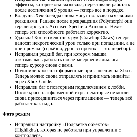
эффекты, которые она вызывала, переставали работать
после достижения 9 уровня — теперь всё в порядке.
Колдуны-Хексблейды снова могут пользоваться своими
реакциями. Раньше после превращения (Polymorph) они
теряли доступ к Accursed Spectre и Armour of Hexes —
теперь эти способности работают корректно.
Удальца! Когти скелетных рук (Crawling Claws) теперь
наносят некротический урон только при попадании, а не
при промахе (серьёзно, урон за промах — это перебор).
Исправили редкий баг, при котором мышка
отказывалась работать после завершения диалога —
теперь курсор снова с вами.
Починили кроссплатформенные приглашения на Xbox.
Теперь можно снова отправлять и принимать инвайты
через Xbox Guide.
Исправлен баг с повторным подключением к лобби.
После кроссплатформенной игры некоторые не могли
снова присоединиться через приглашение — теперь всё
работает как надо.
Фото режим
Исправили настройку «Подсветка объектов»
(Highlights), которая не работала при управлении с
контроллера.