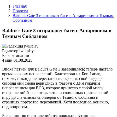
Главная
Новости
Baldur's Gate 3 исправляет баги с Астарионом и Темным
Соблазном
Baldur's Gate 3 исправляет баги с Астарионом и
Темным Соблазном
Редактор iwillplay
Блог компании
4 мин
01.08.2025
Эпоха патчей для Baldur's Gate 3 завершилась; теперь настало
время горячих исправлений. Благослови их Бог, Larian,
похоже, никогда не перестанет шлифовать свой шедевр —
сегодня они снова вернулись в Фаэрун с 33-м горячим
исправлением для BG3, которое принесло с собой массу
исправлений багов: от вылетов и сломанных приглашений в
игру до случайных спойлеров от Темного Соблазна и
странных портретов персонажей. Хотя последнее, конечно,
под вопросом.
Большинство исправлений, ну, довольно рутинные.