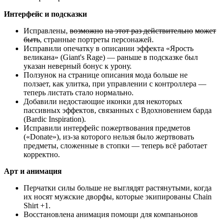
Интерфейс и подсказки
Исправлены,
возможно
на этот раз действительно
может
быть
, странные портреты персонажей.
Исправили опечатку в описании эффекта «Ярость
великана» (Giant's Rage) — раньше в подсказке был
указан неверный бонус к урону.
Ползунок на странице описания мода больше не
ползает, как улитка, при управлении с контроллера —
теперь листать стало нормально.
Добавили недостающие иконки для некоторых
пассивных эффектов, связанных с Вдохновением барда
(Bardic Inspiration).
Исправили интерфейс пожертвования предметов
(«Donate»), из-за которого нельзя было жертвовать
предметы, сложенные в стопки — теперь всё работает
корректно.
Арт и анимация
Перчатки силы больше не выглядят растянутыми, когда
их носят мужские дворфы, которые экипированы Chain
Shirt +1.
Восстановлена анимация помощи для компаньонов