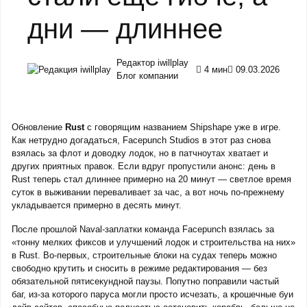
дни — длиннее
Редактор iwillplay
4 мин
09.03.2026
Блог компании
Обновление
Rust
с говорящим названием Shipshape уже в игре.
Как нетрудно догадаться, Facepunch Studios в этот раз снова
взялась за флот и доводку лодок, но в патчноутах хватает и
других приятных правок. Если вдруг пропустили анонс: день в
Rust теперь стал длиннее примерно на 20 минут — светлое время
суток в выживании переваливает за час, а вот ночь по‑прежнему
укладывается примерно в десять минут.
После прошлой Naval‑заплатки команда Facepunch взялась за
«тонну мелких фиксов и улучшений лодок и строительства на них»
в Rust. Во‑первых, строительные блоки на судах теперь можно
свободно крутить и сносить в режиме редактирования — без
обязательной пятисекундной паузы. Попутно поправили частый
баг, из‑за которого паруса могли просто исчезать, а крошечные буи