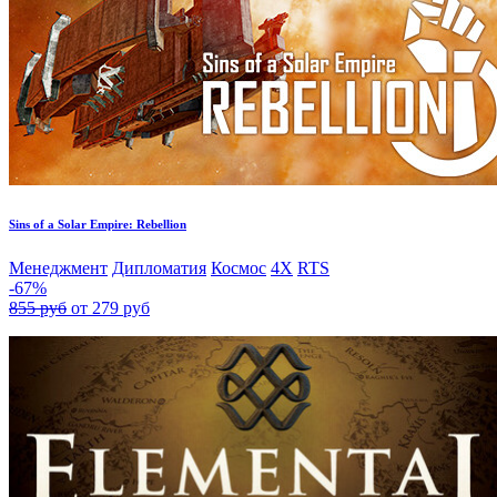
Sins of a Solar Empire: Rebellion
Менеджмент
Дипломатия
Космос
4X
RTS
-67%
855 руб
от 279 руб