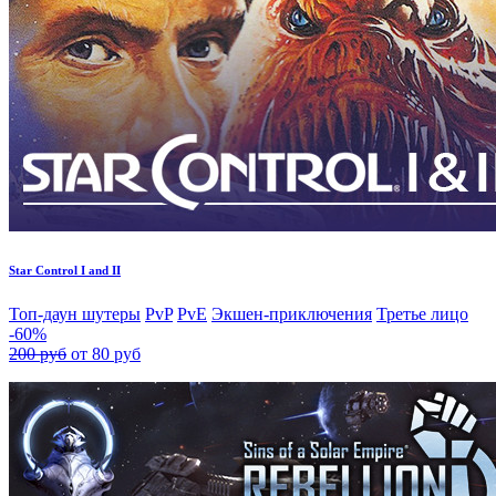
Star Control I and II
Топ-даун шутеры
PvP
PvE
Экшен-приключения
Третье лицо
-60%
200 руб
от 80 руб