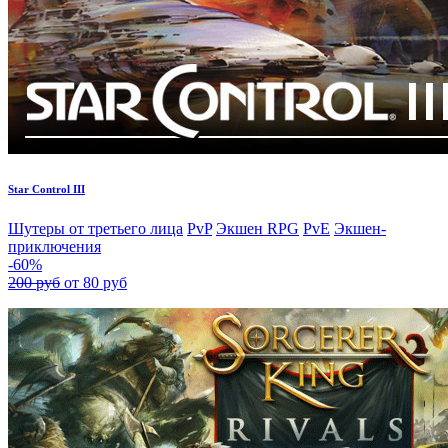
Star Control III
Шутеры от третьего лица
PvP
Экшен RPG
PvE
Экшен-
приключения
-60%
200 руб
от 80 руб