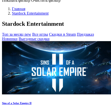
Показать фильтр
Очистить фильтр
Главная
Stardock Entertainment
Stardock Entertainment
Топ за месяц
new
Все игры
Скидки в Steam
Предзаказ
Новинки
Выгодные скидки
Sins of a Solar Empire II