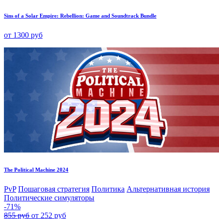
Sins of a Solar Empire: Rebellion: Game and Soundtrack Bundle
от 1300 руб
The Political Machine 2024
PvP
Пошаговая стратегия
Политика
Альтернативная история
Политические симуляторы
-71%
855 руб
от 252 руб