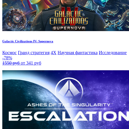
Galactic Civilizations IV: Supernova
Космос
Гранд стратегия
4X
Научная фантастика
Исследование
-78%
1550 руб
от 341 руб