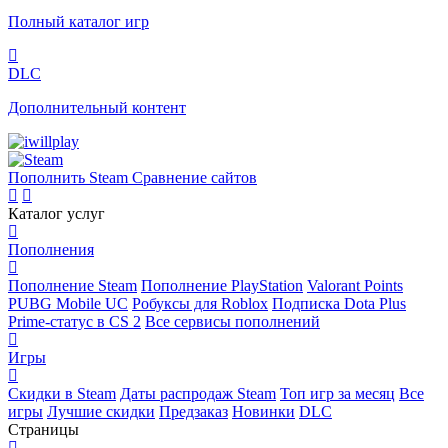
Полный каталог игр
DLC
Дополнительный контент
Пополнить Steam
Сравнение сайтов
Каталог услуг
Пополнения
Пополнение Steam
Пополнение PlayStation
Valorant Points
PUBG Mobile UC
Робуксы для Roblox
Подписка Dota Plus
Prime-статус в CS 2
Все сервисы пополнений
Игры
Скидки в Steam
Даты распродаж Steam
Топ игр за месяц
Все
игры
Лучшие скидки
Предзаказ
Новинки
DLC
Страницы