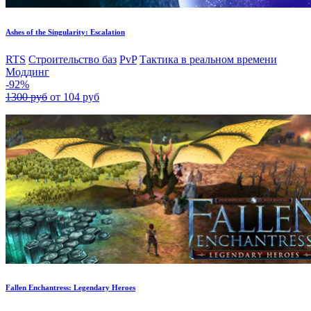
Ashes of the Singularity: Escalation
RTS
Строительство баз
PvP
Тактика в реальном времени
Моддинг
-92%
1300 руб
от 104 руб
Fallen Enchantress: Legendary Heroes