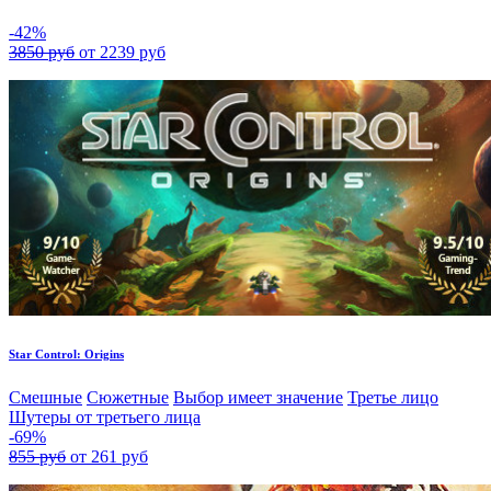
-42%
3850 руб
от 2239 руб
Star Control: Origins
Смешные
Сюжетные
Выбор имеет значение
Третье лицо
Шутеры от третьего лица
-69%
855 руб
от 261 руб