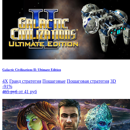
Galactic Civilizations II: Ultimate Edition
4X
Гранд стратегия
Пошаговые
Пошаговая стратегия
3D
-91%
465 руб
от 41 руб