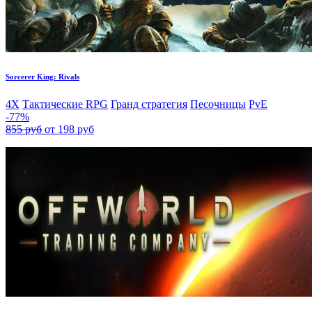
Sorcerer King: Rivals
4X
Тактические RPG
Гранд стратегия
Песочницы
PvE
-77%
855 руб
от 198 руб