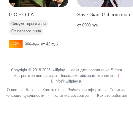
G.O.P.O.T.A
Save Giant Girl fr
Симуляторы жизни
от 6500 руб
От первого лица
Чёрный юмор
Мемы
-89%
390 руб
от 42 руб
Смешные
Copyright © 2018-2026 iwillplay — сайт для пополнения Steam
и агрегатор цен на игры. Помогаем геймерам экономить
info@iwillplay.ru
О нас
·
Блог
·
Контакты
·
Публичная оферта
·
Политика
конфиденциальности
·
Политика возвратов
·
Как это работает