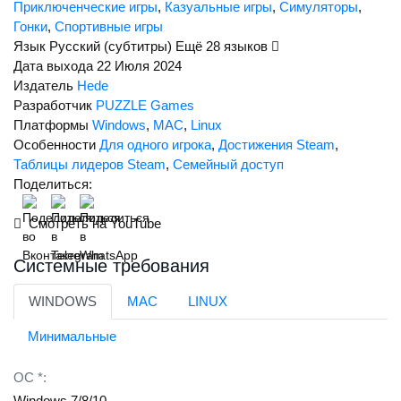
Приключенческие игры
,
Казуальные игры
,
Симуляторы
,
Если вы принесли не тот предмет, вы можете его выбросить, он
Гонки
,
Спортивные игры
вернется на исходную локацию, чтобы вы могли забрать его
Язык
Русский (субтитры)
Ещё 28 языков
снова.
Дата выхода
22 Июля 2024
Издатель
Hede
Разработчик
PUZZLE Games
Платформы
Windows
,
MAC
,
Linux
Особенности
Для одного игрока
,
Достижения Steam
,
Таблицы лидеров Steam
,
Семейный доступ
Поделиться:
Смотреть на YouTube
Системные требования
WINDOWS
MAC
LINUX
Минимальные
ОС *:
Windows 7/8/10