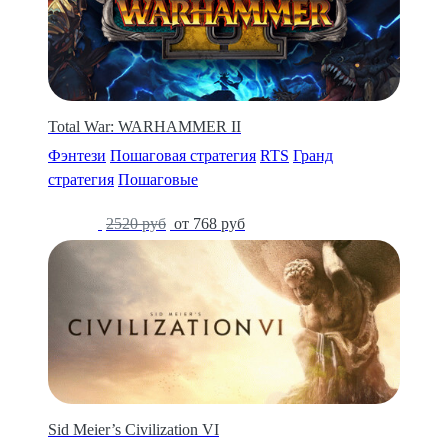
Total War: WARHAMMER II
Фэнтези
Пошаговая стратегия
RTS
Гранд
стратегия
Пошаговые
-68%
2520 руб
от 768 руб
Sid Meier’s Civilization VI