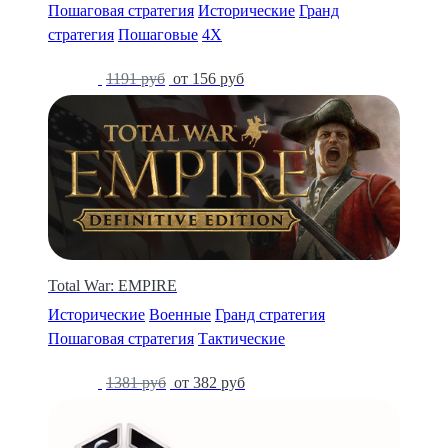
Пошаговая стратегия
Исторические
Гранд
стратегия
Пошаговые
4X
-87%
1191 руб
от 156 руб
Total War: EMPIRE
Исторические
Военные
Гранд стратегия
Пошаговая стратегия
Тактические
-72%
1381 руб
от 382 руб