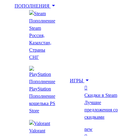
ПОПОЛНЕНИЯ
Пополнение
Укажи игру для поиска лучшей цены
Steam
Россия,
Казахстан,
Введите как минимум 2 буквы
Страны
СНГ
Главная
Все игры
ИГРЫ
Пополнение
Age of Wonders III
PlayStation
Скидки в Steam
Пополнение
Age of Wonders III
Лучшие
кошелька PS
предложения со
Store
скидками
16+
new
Valorant
1599 ₽
от 79 ₽
до -95%