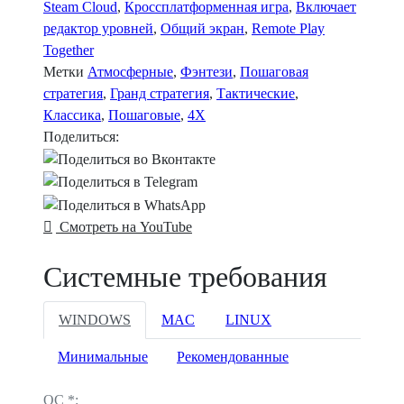
Steam Cloud
,
Кроссплатформенная игра
,
Включает
редактор уровней
,
Общий экран
,
Remote Play
Together
Метки
Атмосферные
,
Фэнтези
,
Пошаговая
стратегия
,
Гранд стратегия
,
Тактические
,
Классика
,
Пошаговые
,
4X
Поделиться:
Смотреть на YouTube
Системные требования
WINDOWS
MAC
LINUX
Минимальные
Рекомендованные
ОС *: