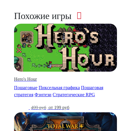
Похожие игры
Hero's Hour
Пошаговые
Пиксельная графика
Пошаговая
стратегия
Фэнтези
Стратегические RPG
-60%
499 руб
от 199 руб