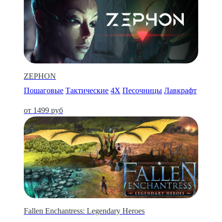
ZEPHON
Пошаговые
Тактические
4X
Песочницы
Лавкрафт
от 1499 руб
Fallen Enchantress: Legendary Heroes