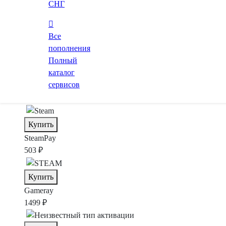
СНГ
Купить
Zaka-Zaka
Все
332 ₽
пополнения
Полный
Купить
каталог
сервисов
GabeStore
449 ₽
Купить
SteamPay
503 ₽
Купить
Gameray
1499 ₽