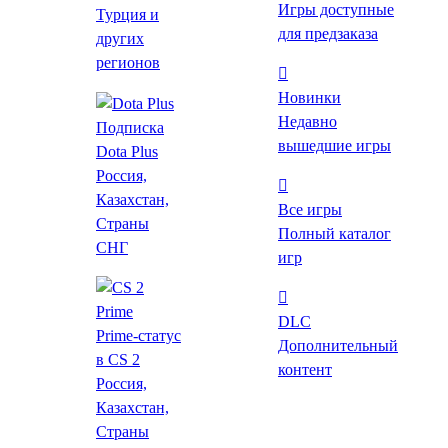
Игры доступные
Турция и
Все цены
для предзаказа
других
Лаунчеры
регионов
Магазины
Новинки
GGSel
Маркетплейс
Недавно
от
79 ₽
Подписка
вышедшие игры
Dota Plus
Россия,
Купить
Казахстан,
Steam-Acc...
Все игры
Страны
95 ₽
Полный каталог
СНГ
игр
Купить
SousBuy
DLC
137 ₽
Prime-статус
Дополнительный
в CS 2
контент
Россия,
Купить
Казахстан,
KFG
Маркетплейс
Страны
от
138 ₽