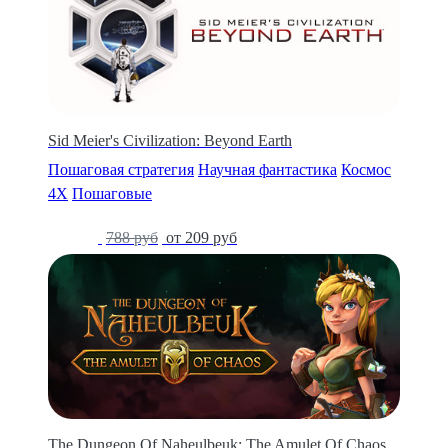
Sid Meier's Civilization: Beyond Earth
Пошаговая стратегия
Научная фантастика
Космос
4X
Пошаговые
-73%
788 руб
от 209 руб
The Dungeon Of Naheulbeuk: The Amulet Of Chaos