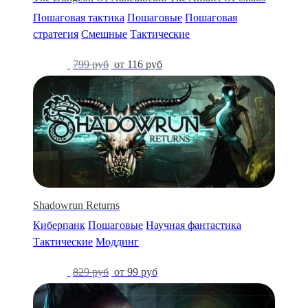
Пошаговая тактика
Пошаговые
Пошаговая
стратегия
Смешные
Тактические
-85%
799 руб
от 116 руб
Shadowrun Returns
Киберпанк
Пошаговые
Научная фантастика
Тактические
Моддинг
-88%
829 руб
от 99 руб