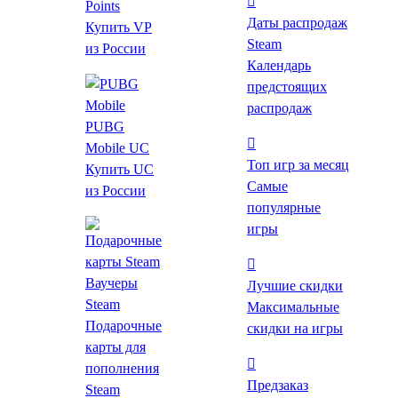
Points
Даты распродаж
Купить VP
*Проверяйте регион активации после перехода на
Steam
из России
страницу магазина.
Календарь
предстоящих
Цены на игру
распродаж
PUBG
Издания
Mobile UC
Топ игр за месяц
Купить UC
Видео и скриншоты
Самые
из России
популярные
Об игре
игры
Требования
DLC
Ваучеры
Лучшие скидки
Steam
Максимальные
Похожие
Подарочные
скидки на игры
Купить Age of Wonders
карты для
пополнения
III со скидкой
Предзаказ
Steam