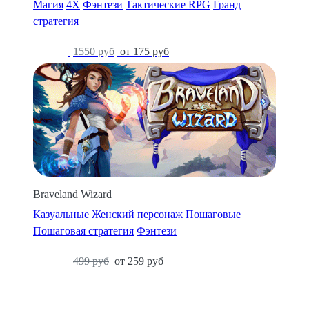
Магия
4X
Фэнтези
Тактические RPG
Гранд
стратегия
-90%
1550 руб
от 175 руб
Braveland Wizard
Казуальные
Женский персонаж
Пошаговые
Пошаговая стратегия
Фэнтези
-48%
499 руб
от 259 руб