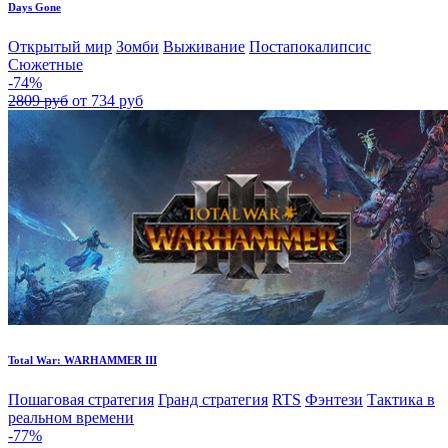
Days Gone
Открытый мир
Зомби
Выживание
Постапокалипсис
Сюжетные
-74%
2809 руб
от 734 руб
Total War: WARHAMMER III
Пошаговая стратегия
Гранд стратегия
RTS
Фэнтези
Тактика в
реальном времени
-77%