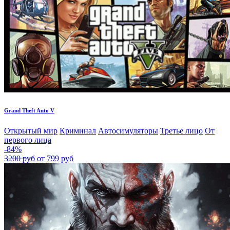
Grand Theft Auto V
Открытый мир
Криминал
Автосимуляторы
Третье лицо
От
первого лица
-84%
3200 руб
от 799 руб