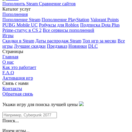
Пополнить Steam
Сравнение сайтов
Каталог услуг
Пополнения
Пополнение Steam
Пополнение PlayStation
Valorant Points
PUBG Mobile UC
Робуксы для Roblox
Подписка Dota Plus
Prime-статус в CS 2
Все сервисы пополнений
Игры
Скидки в Steam
Даты распродаж Steam
Топ игр за месяц
Все
игры
Лучшие скидки
Предзаказ
Новинки
DLC
Страницы
Главная
О нас
Как это работает
F.A.Q
Активация игр
Связь с нами
Контакты
Обратная связь
Укажи игру для поиска лучшей цены
Поиск...
Ищем игры...