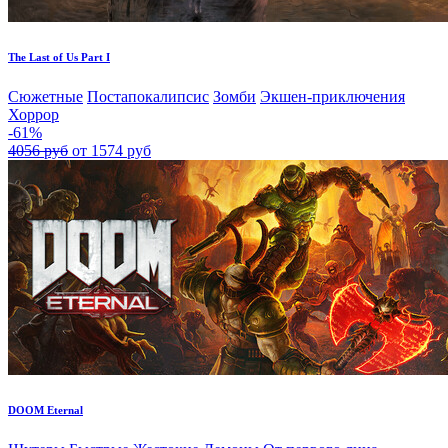
The Last of Us Part I
Сюжетные
Постапокалипсис
Зомби
Экшен-приключения
Хоррор
-61%
4056 руб
от 1574 руб
DOOM Eternal