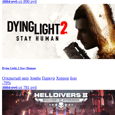
3884 руб
от 890 руб
Dying Light 2 Stay Human
Открытый мир
Зомби
Паркур
Хоррор
Бои
-79%
3884 руб
от 781 руб