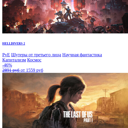
HELLDIVERS 2
PvE
Шутеры от третьего лица
Научная фантастика
Капитализм
Космос
-46%
2891 руб
от 1559 руб