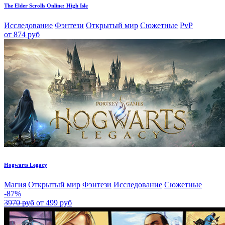
The Elder Scrolls Online: High Isle
Исследование
Фэнтези
Открытый мир
Сюжетные
PvP
от 874 руб
Hogwarts Legacy
Магия
Открытый мир
Фэнтези
Исследование
Сюжетные
-87%
3970 руб
от 499 руб