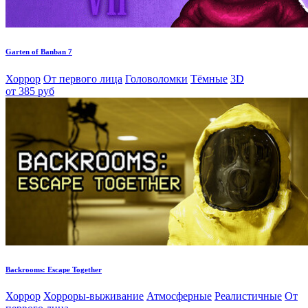
Garten of Banban 7
Хоррор
От первого лица
Головоломки
Тёмные
3D
от 385 руб
Backrooms: Escape Together
Хоррор
Хорроры-выживание
Атмосферные
Реалистичные
От