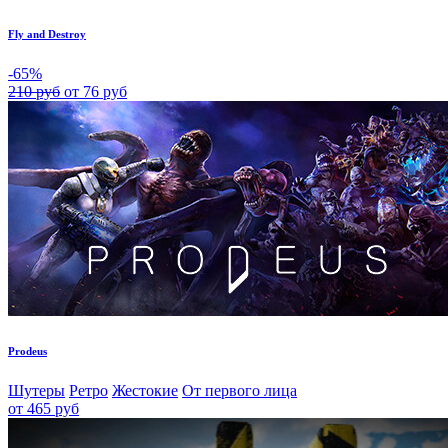
Fly and Destroy
-65%
210 руб
от 76 руб
Prodeus
Шутеры
Ретро
Жестокие
От первого лица
от 465 руб