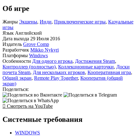
Об игре
Жанры
Экшены
,
Инди
,
Приключенческие игры
,
Казуальные
игры
Язык
Английский
Дата выхода
29 Июля 2016
Издатель
Grove Comp
Разработчик
Mikko Nykyri
Платформы
Windows
Особенности
Для одного игрока
,
Достижения Steam
,
Контроллер (полностью)
,
Коллекционные карточки
,
Доски
почета Steam
,
Для нескольких игроков
,
Кооперативная игра
,
Общий экран
,
Remote Play Together
,
Кооператив (общий
экран)
Поделиться:
Смотреть на YouTube
Системные требования
WINDOWS