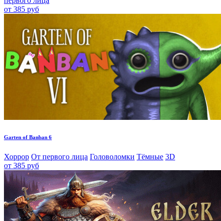
первого лица
от 385 руб
Garten of Banban 6
Хоррор
От первого лица
Головоломки
Тёмные
3D
от 385 руб