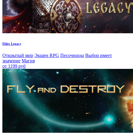
Elder Legacy
Открытый мир
Экшен RPG
Песочницы
Выбор имеет
значение
Магия
от 1199 руб