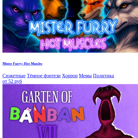
Mister Furry: Hot Muscles
Сюжетные
Тёмное фэнтези
Хоррор
Мемы
Политика
от 52 руб