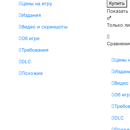
Купить
Цены на игру
Показать
Издания
Только л
Видео и скриншоты
Об игре
Сравнени
Требования
Цены н
DLC
Издан
Похожие
Видео
Об игр
Требо
DLC
Похож