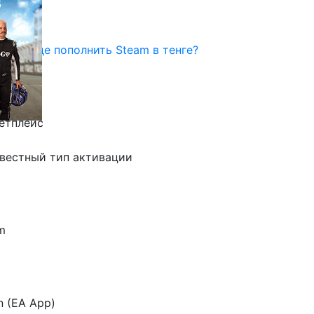
унчер
Где пополнить Steam в тенге?
4999 ₸)
етплейс