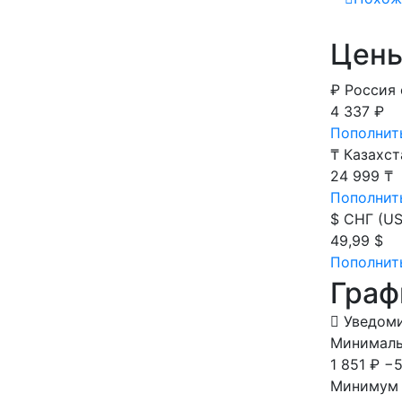
Цены
₽
Россия
4 337 ₽
Пополнит
₸
Казахст
24 999 ₸
Пополнит
$
СНГ (US
49,99 $
Пополнить
Граф
Уведоми
Минимальн
1 851 ₽
−5
Минимум 