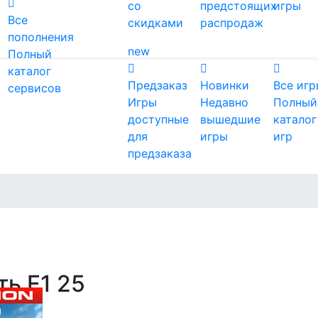
со
предстоящих
игры
Все
скидками
распродаж
пополнения
new
Полный
каталог
Предзаказ
Новинки
Все игр
сервисов
Игры
Недавно
Полный
доступные
вышедшие
каталог
для
игры
игр
предзаказа
ть F1 25