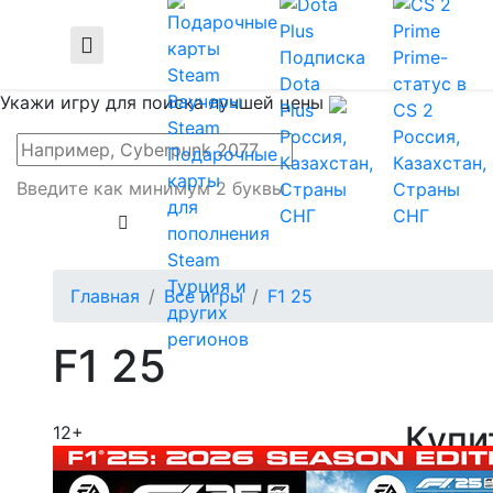
Подписка
Prime-
Dota
статус в
Ваучеры
Укажи игру для поиска лучшей цены
Plus
CS 2
Steam
Россия,
Россия,
Подарочные
Казахстан,
Казахстан,
карты
Введите как минимум 2 буквы
Страны
Страны
для
СНГ
СНГ
пополнения
Steam
Турция и
Главная
Все игры
F1 25
других
регионов
F1 25
Купи
12+
Все цены