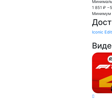
Минимальн
1 851 ₽
−5
Минимум 
Дост
Iconic Edi
Виде