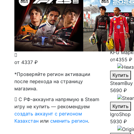
Лаунчеры
Магазины
Steam
Ла
4375 ₽
(2
Купить
KFG
Марк
от
4355 ₽
от 4337 ₽
*Проверяйте регион активации
Купить
после перехода на страницу
SteamBuy
магазина.
5690 ₽
С РФ-аккаунта напрямую в Steam
Купить
игру не купить — рекомендуем
создать аккаунт с регионом
IgroShop
Казахстан
или
сменить регион
.
5930 ₽