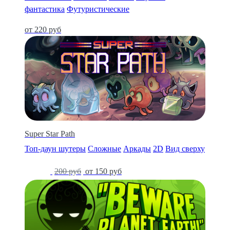
фантастика
Футуристические
от 220 руб
Super Star Path
Топ-даун шутеры
Сложные
Аркады
2D
Вид сверху
-27%
200 руб
от 150 руб