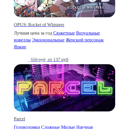
OPUS: Rocket of Whispers
Лучшая цена за год
Сюжетные
Визуальные
новеллы
Эмоциональные
Женский персонаж
Яркие
-75%
550 руб
от 137 руб
Parcel
Головоломки
Сложные
Милые
Научная