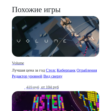
Похожие игры
Volume
Лучшая цена за год
Стелс
Киберпанк
Ограбления
Редактор уровней
Вид сверху
-75%
419 руб
от 104 руб