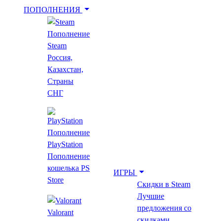
ПОПОЛНЕНИЯ
Пополнение
Укажи игру для поиска лучшей цены
Steam
Россия,
Казахстан,
Введите как минимум 2 буквы
Страны
СНГ
Главная
Все игры
Пополнение
Filament
PlayStation
Filament
Пополнение
кошелька PS
ИГРЫ
Лучшая цена за год
Store
Скидки в Steam
Лучшие
12+
предложения со
Valorant
скидками