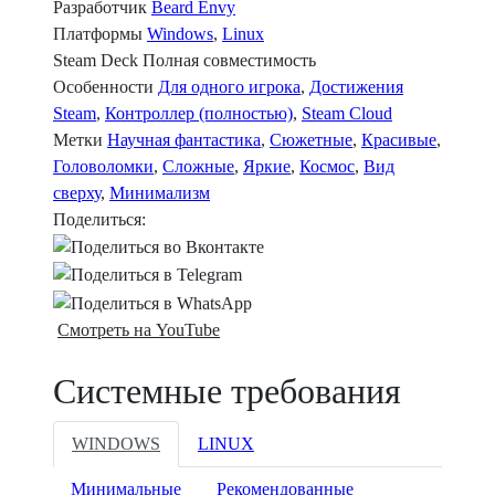
Разработчик
Beard Envy
Платформы
Windows
,
Linux
Steam Deck
Полная совместимость
Особенности
Для одного игрока
,
Достижения
Steam
,
Контроллер (полностью)
,
Steam Cloud
Метки
Научная фантастика
,
Сюжетные
,
Красивые
,
Головоломки
,
Сложные
,
Яркие
,
Космос
,
Вид
сверху
,
Минимализм
Поделиться:
Смотреть на YouTube
Системные требования
WINDOWS
LINUX
Минимальные
Рекомендованные