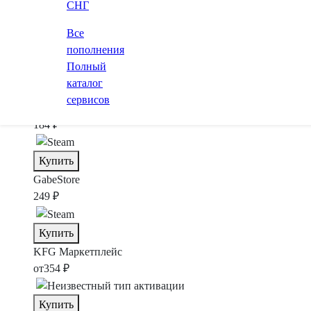
Купить
СНГ
Эту игру нельзя оплатить через РФ-аккаунт GOG
Все
Zaka-Zaka
пополнения
132 ₽
Полный
каталог
Купить
сервисов
SteamBuy
184 ₽
Купить
GabeStore
249 ₽
Купить
KFG
Маркетплейс
от
354 ₽
Купить