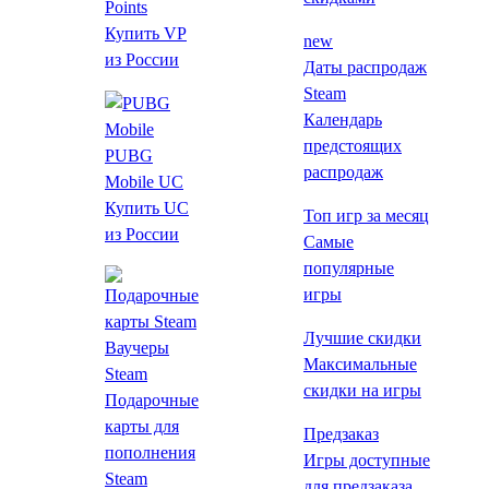
Points
Купить VP
new
из России
Даты распродаж
Steam
Календарь
предстоящих
PUBG
распродаж
Mobile UC
Купить UC
Топ игр за месяц
620 ₽
от 107 ₽
до -83%
из России
Самые
*Проверяйте регион активации после перехода на
популярные
страницу магазина.
игры
Лучшие скидки
Ваучеры
Цены на игру
Максимальные
Steam
скидки на игры
Издания
Подарочные
карты для
Предзаказ
Видео и скриншоты
пополнения
Игры доступные
Steam
Об игре
для предзаказа