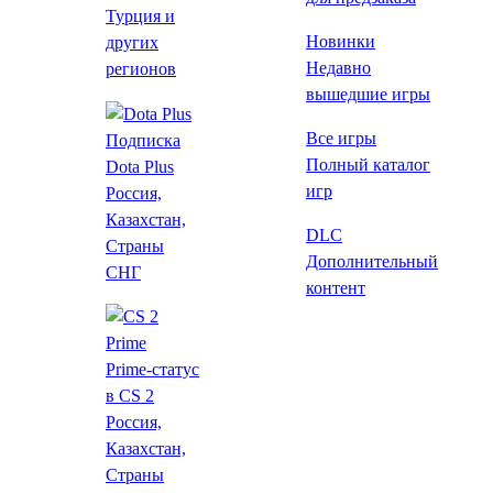
Турция и
Требования
Новинки
других
Недавно
регионов
Похожие
вышедшие игры
Купить Filament со
Все игры
Подписка
скидкой
Полный каталог
Dota Plus
игр
Россия,
Все цены
Казахстан,
DLC
Лаунчеры
Страны
Дополнительный
Магазины
СНГ
контент
SteamPay
107 ₽
Prime-статус
Купить
в CS 2
GOG
Лаунчер
Россия,
124 ₽
Казахстан,
Страны