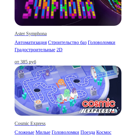
Aster Symphona
Автоматизация
Строительство баз
Головоломки
Градостроительные
2D
от 385 руб
Cosmic Express
Сложные
Милые
Головоломки
Поезда
Космос