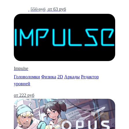
-89%
550 руб
от 63 руб
Impulse
Головоломки
Физика
2D
Аркады
Редактор
уровней
от 222 руб