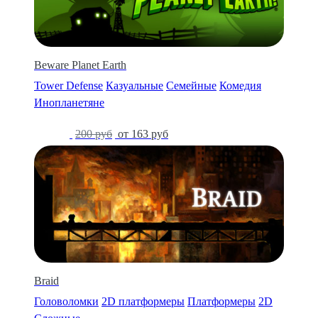
Beware Planet Earth
Tower Defense
Казуальные
Семейные
Комедия
Инопланетяне
-21%
200 руб
от 163 руб
Braid
Головоломки
2D платформеры
Платформеры
2D