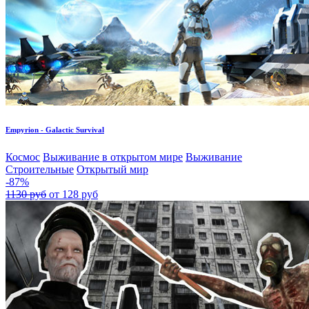
Empyrion - Galactic Survival
Космос
Выживание в открытом мире
Выживание
Строительные
Открытый мир
-87%
1130 руб
от 128 руб