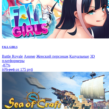
FALL GIRLS
Battle Royale
Аниме
Женский персонаж
Казуальные
3D
платформеры
-87%
175 руб
от 175 руб