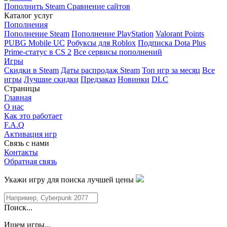
Пополнить Steam
Сравнение сайтов
Каталог услуг
Пополнения
Пополнение Steam
Пополнение PlayStation
Valorant Points
PUBG Mobile UC
Робуксы для Roblox
Подписка Dota Plus
Prime-статус в CS 2
Все сервисы пополнений
Игры
Скидки в Steam
Даты распродаж Steam
Топ игр за месяц
Все
игры
Лучшие скидки
Предзаказ
Новинки
DLC
Страницы
Главная
О нас
Как это работает
F.A.Q
Активация игр
Связь с нами
Контакты
Обратная связь
Укажи игру для поиска лучшей цены
Поиск...
Ищем игры...