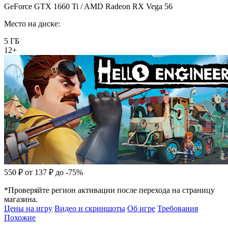
GeForce GTX 1660 Ti / AMD Radeon RX Vega 56
Место на диске:
5 ГБ
12+
550 ₽
от 137 ₽
до -75%
*Проверяйте регион активации после перехода на страницу
магазина.
Цены на игру
Видео и скриншоты
Об игре
Требования
Похожие