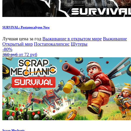
SURVIVAL: Postapocalypse Now
Лучшая цена за год
Выживание в открытом мире
Выживание
Открытый мир
Постапокалипсис
Шутеры
-80%
360 руб
от 72 руб
Scrap Mechanic