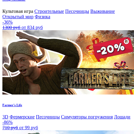
Культовая игра
Строительные
Песочницы
Выживание
Открытый мир
Физика
-36%
1300 руб
от 834 руб
Farmer's Life
3D
Фермерские
Песочницы
Симуляторы погружения
Лошади
-86%
710 руб
от 99 руб