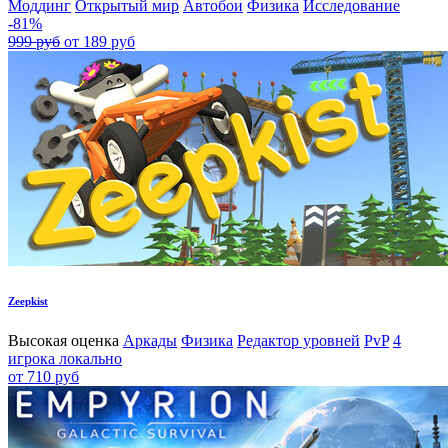
Моддинг
Открытый мир
Автобои
Физика
Исследование
-81%
999 руб
от 189 руб
Zeepkist
Высокая оценка
Аркады
Физика
Редактор уровней
PvP
4
игрока локально
от 710 руб