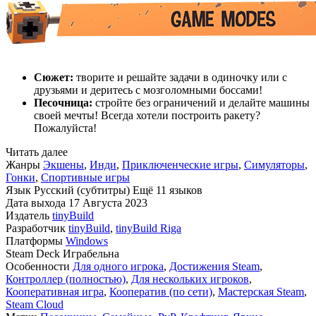
Сюжет:
творите и решайте задачи в одиночку или с
друзьями и деритесь с мозголомными боссами!
Песочница:
стройте без ограничений и делайте машины
своей мечты! Всегда хотели построить ракету?
Пожалуйста!
Читать далее
Жанры
Экшены
,
Инди
,
Приключенческие игры
,
Симуляторы
,
Гонки
,
Спортивные игры
Язык
Русский (субтитры)
Ещё 11 языков
Дата выхода
17 Августа 2023
Издатель
tinyBuild
Разработчик
tinyBuild
,
tinyBuild Riga
Платформы
Windows
Steam Deck
Играбельна
Особенности
Для одного игрока
,
Достижения Steam
,
Контроллер (полностью)
,
Для нескольких игроков
,
Кооперативная игра
,
Кооператив (по сети)
,
Мастерская Steam
,
Steam Cloud