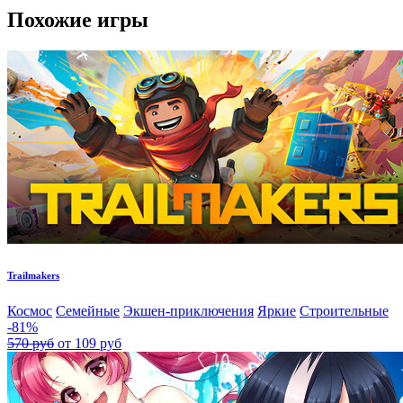
Похожие игры
Trailmakers
Космос
Семейные
Экшен-приключения
Яркие
Строительные
-81%
570 руб
от 109 руб