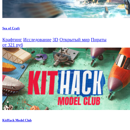
Sea of Craft
Крафтинг
Исследование
3D
Открытый мир
Пираты
от 321 руб
KitHack Model Club