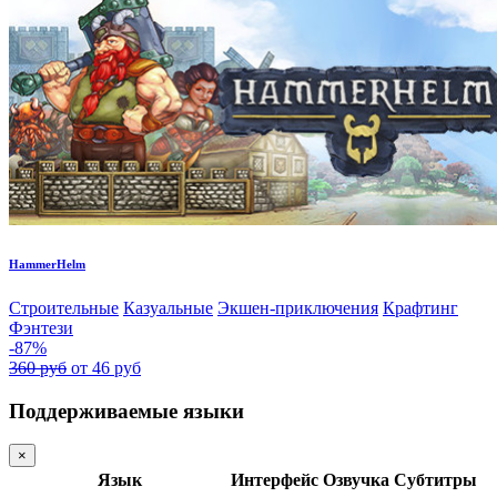
HammerHelm
Строительные
Казуальные
Экшен-приключения
Крафтинг
Фэнтези
-87%
360 руб
от 46 руб
Поддерживаемые языки
×
Язык
Интерфейс
Озвучка
Субтитры