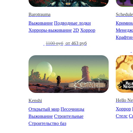
Barotrauma
Schedule
Выживание
Подводные лодки
Кримин
Хорроры-выживание
2D
Хоррор
Менедж
Крафти
-59%
1100 руб
от 463 руб
-30%
Hello Ne
Kenshi
Хоррор
Открытый мир
Песочницы
Стелс
С
Выживание
Строительные
Строительство баз
-84%