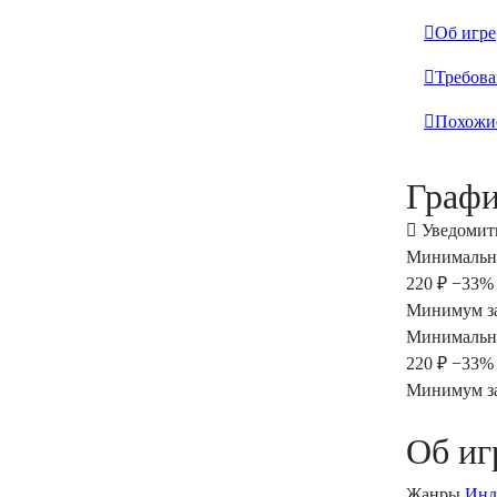
Об игре
Требова
Похожи
Графи
Уведомит
Минимальна
220 ₽
−33% 
Минимум за
Минимальная
220 ₽
−33% 
Минимум за
Об иг
Жанры
Инд