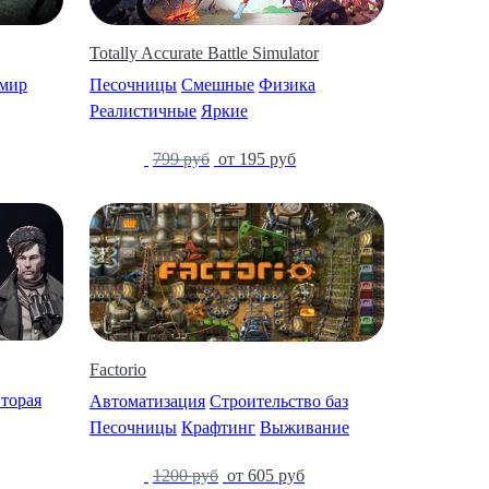
Totally Accurate Battle Simulator
мир
Песочницы
Смешные
Физика
Реалистичные
Яркие
-76%
799 руб
от 195 руб
Factorio
торая
Автоматизация
Строительство баз
Песочницы
Крафтинг
Выживание
-50%
1200 руб
от 605 руб