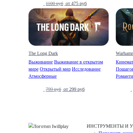
-57%
1100 руб
от 475 руб
The Long Dark
Warhamm
Выживание
Выживание в открытом
Кинема
мире
Открытый мир
Исследование
Пошагов
Атмосферные
Романти
-63%
799 руб
от 299 руб
-68%
ИНСТРУМЕНТЫ И 