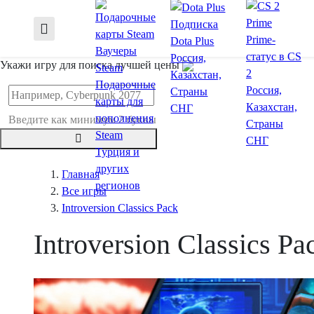
Подписка
Prime-
Dota Plus
Ваучеры
статус в CS
Россия,
Укажи игру для поиска лучшей цены
Steam
2
Казахстан,
Подарочные
Россия,
Страны
карты для
Казахстан,
СНГ
пополнения
Введите как минимум 2 буквы
Страны
Steam
СНГ
Турция и
других
Главная
регионов
Все игры
Introversion Classics Pack
Introversion Classics Pa
Купить