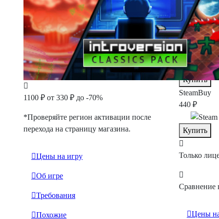
Все цены
Лаунчеры
Магазины
Steam
Лаун
330 ₽
Купить
SteamBuy
1100 ₽
от 330 ₽
до -70%
440 ₽
*Проверяйте регион активации после
перехода на страницу магазина.
Купить
Только лиц
Цены на игру
Об игре
Сравнение 
Требования
Цены на
Похожие