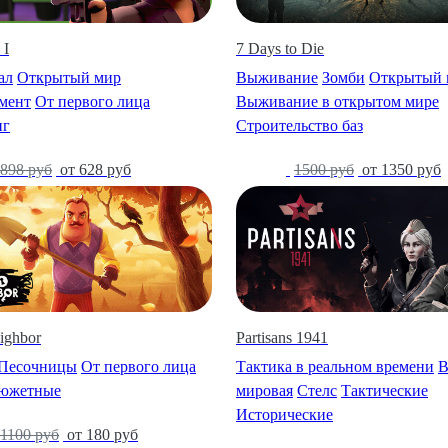
7 Days to Die
 I
Выживание
Зомби
Открытый 
ал
Открытый мир
Выживание в открытом мире
мент
От первого лица
Строительство баз
нг
-10%
1500 руб
от 1350 руб
898 руб
от 628 руб
ighbor
Partisans 1941
Песочницы
От первого лица
Тактика в реальном времени
В
южетные
мировая
Стелс
Тактические
Исторические
1100 руб
от 180 руб