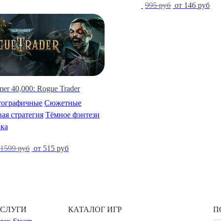
-85%
995 руб
от 146 руб
er 40,000: Rogue Trader
тографичные
Сюжетные
ая стратегия
Тёмное фэнтези
ка
1599 руб
от 515 руб
УСЛУГИ
КАТАЛОГ ИГР
П