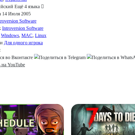
ийский
Ещё 4 языка
а
14 Июля 2005
troversion Software
к
Introversion Software
Windows
,
MAC
,
Linux
ти
Для одного игрока
:
 на YouTube