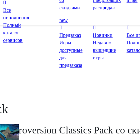
со
предстоящих
игры
скидками
распродаж
Все
пополнения
new
Полный
каталог
Предзаказ
Новинки
Все и
сервисов
Игры
Недавно
Полн
доступные
вышедшие
катал
для
игры
предзаказа
ck
 Introversion Classics Pack со с