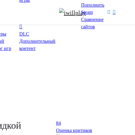
игры
Пополнить
Steam
Сравнение
сайтов
гры
DLC
ый
Дополнительный
ог игр
контент
кидкой
84
Оценка критиков