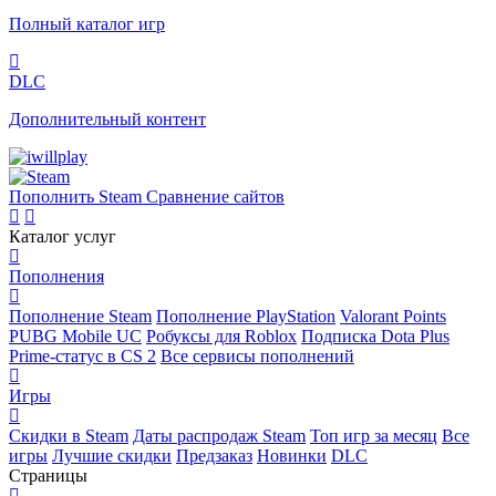
Полный каталог игр
DLC
Дополнительный контент
Пополнить Steam
Сравнение сайтов
Каталог услуг
Пополнения
Пополнение Steam
Пополнение PlayStation
Valorant Points
PUBG Mobile UC
Робуксы для Roblox
Подписка Dota Plus
Prime-статус в CS 2
Все сервисы пополнений
Игры
Скидки в Steam
Даты распродаж Steam
Топ игр за месяц
Все
игры
Лучшие скидки
Предзаказ
Новинки
DLC
Страницы