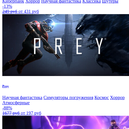
Киберпанк
Хоррор
Научная фантастика
Классика
Шутеры
-13%
249 руб
от 431 руб
Prey
Научная фантастика
Симуляторы погружения
Космос
Хоррор
Атмосферные
-88%
1677 руб
от 197 руб