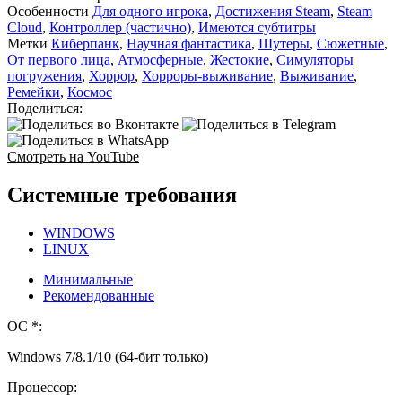
Особенности
Для одного игрока
,
Достижения Steam
,
Steam
Cloud
,
Контроллер (частично)
,
Имеются субтитры
Метки
Киберпанк
,
Научная фантастика
,
Шутеры
,
Сюжетные
,
От первого лица
,
Атмосферные
,
Жестокие
,
Симуляторы
погружения
,
Хоррор
,
Хорроры-выживание
,
Выживание
,
Ремейки
,
Космос
Поделиться:
Смотреть на YouTube
Системные требования
WINDOWS
LINUX
Минимальные
Рекомендованные
ОС *:
Windows 7/8.1/10 (64-бит только)
Процессор: