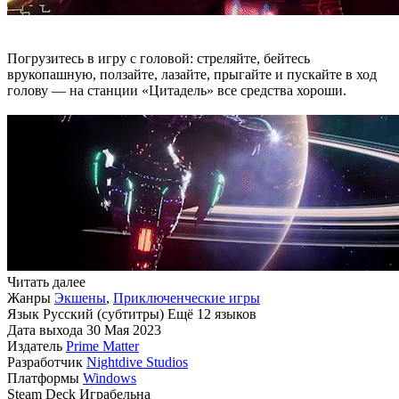
Погрузитесь в игру с головой: стреляйте, бейтесь
врукопашную, ползайте, лазайте, прыгайте и пускайте в ход
голову — на станции «Цитадель» все средства хороши.
Читать далее
Жанры
Экшены
,
Приключенческие игры
Язык
Русский (субтитры)
Ещё 12 языков
Дата выхода
30 Мая 2023
Издатель
Prime Matter
Разработчик
Nightdive Studios
Платформы
Windows
Steam Deck
Играбельна