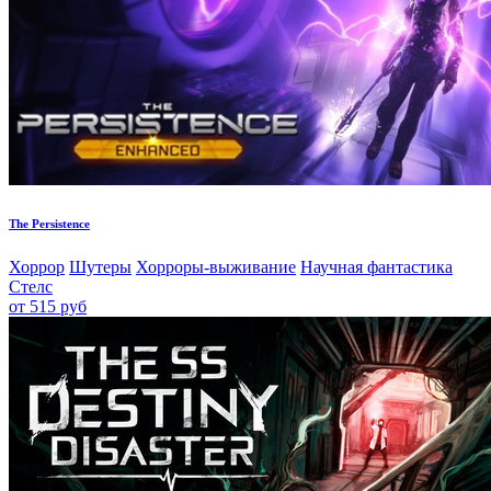
The Persistence
Хоррор
Шутеры
Хорроры-выживание
Научная фантастика
Стелс
от 515 руб