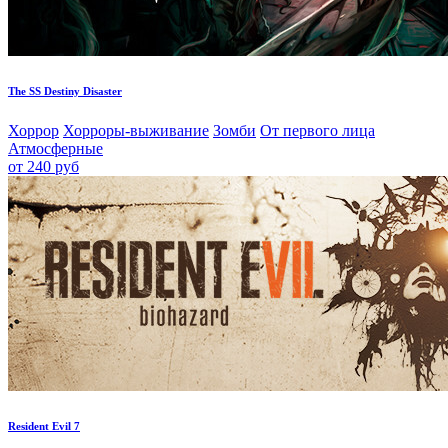
The SS Destiny Disaster
Хоррор
Хорроры-выживание
Зомби
От первого лица
Атмосферные
от 240 руб
Resident Evil 7