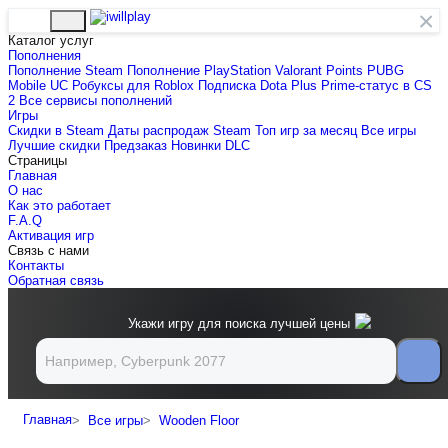
×
Каталог услуг
Пополнения
Пополнение Steam
Пополнение PlayStation
Valorant Points
PUBG
Mobile UC
Робуксы для Roblox
Подписка Dota Plus
Prime-статус в CS
2
Все сервисы пополнений
Игры
Скидки в Steam
Даты распродаж Steam
Топ игр за месяц
Все игры
Лучшие скидки
Предзаказ
Новинки
DLC
Страницы
Главная
О нас
Как это работает
F.A.Q
Активация игр
Связь с нами
Контакты
Обратная связь
Укажи игру для поиска лучшей цены
Главная
Все игры
Wooden Floor