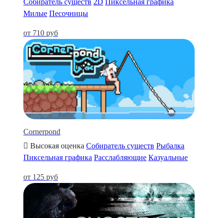
Собиратель существ
2D
Пиксельная графика
Милые
Песочницы
от 710 руб
Cornerpond
Высокая оценка
Собиратель существ
Рыбалка
Пиксельная графика
Расслабляющие
Казуальные
от 125 руб