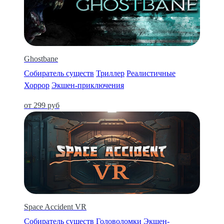
Ghostbane
Собиратель существ
Триллер
Реалистичные
Хоррор
Экшен-приключения
от 299 руб
Space Accident VR
Собиратель существ
Головоломки
Экшен-