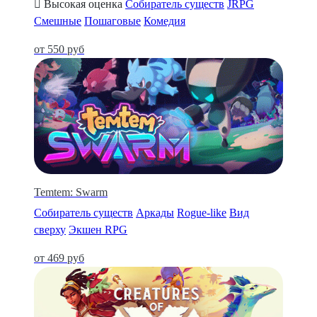
Высокая оценка
Собиратель существ
JRPG
Смешные
Пошаговые
Комедия
от 550 руб
Temtem: Swarm
Собиратель существ
Аркады
Rogue-like
Вид
сверху
Экшен RPG
от 469 руб