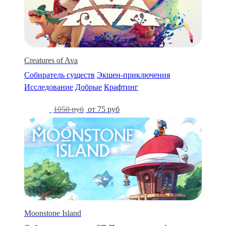
Creatures of Ava
Собиратель существ
Экшен-приключения
Исследование
Добрые
Крафтинг
-93%
1050 руб
от 75 руб
Moonstone Island