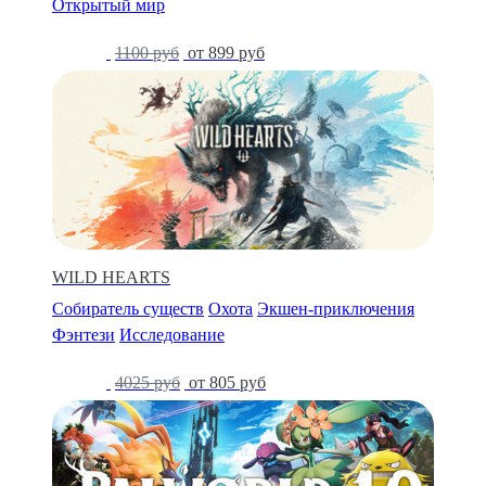
Открытый мир
-18%
1100 руб
от 899 руб
WILD HEARTS
Собиратель существ
Охота
Экшен-приключения
Фэнтези
Исследование
-80%
4025 руб
от 805 руб