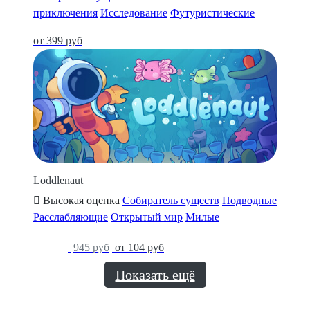
приключения
Исследование
Футуристические
от 399 руб
Loddlenaut
Высокая оценка
Собиратель существ
Подводные
Расслабляющие
Открытый мир
Милые
-89%
945 руб
от 104 руб
Показать ещё