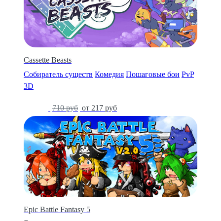
Cassette Beasts
Собиратель существ
Комедия
Пошаговые бои
PvP
3D
-69%
710 руб
от 217 руб
Epic Battle Fantasy 5