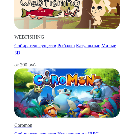
WEBFISHING
Собиратель существ
Рыбалка
Казуальные
Милые
3D
от 200 руб
Coromon
Собиратель существ
Исследование
JRPG