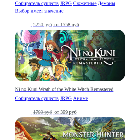
Собиратель существ
JRPG
Сюжетные
Демоны
Выбор имеет значение
-70%
5250 руб
от 1558 руб
Ni no Kuni Wrath of the White Witch Remastered
Собиратель существ
JRPG
Аниме
-78%
1799 руб
от 399 руб