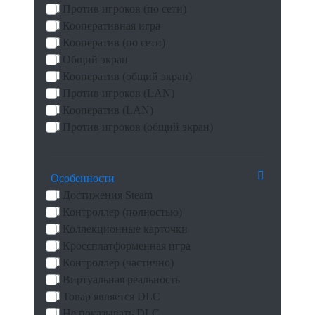
Против игроков (по сети)
Кооперативная игра
Кооператив (по сети)
Общий экран
Кооператив (общий экран)
Против игроков (LAN)
Кооператив (LAN)
Против игроков (общий экран)
Особенности
Достижения Steam
Контроллер (полностью)
Коллекционные карточки
Кроссплатформенная игра
Контроллер (частично)
Виртуальная реальность
Товар является DLC
Не показывать DLC