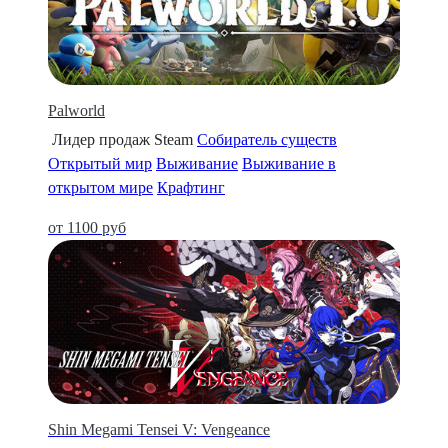
Palworld
Лидер продаж Steam
Собиратель существ
Открытый мир
Выживание
Выживание в
открытом мире
Крафтинг
от 1100 руб
Shin Megami Tensei V: Vengeance