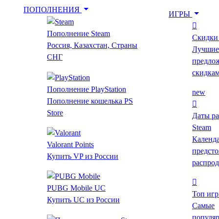
ПОПОЛНЕНИЯ
ИГРЫ
Пополнение Steam
Скидки 
Укажи игру для поиска лучшей цены
Россия, Казахстан, Страны
Лучшие
СНГ
предлож
скидка
Введите как минимум 2 буквы
Пополнение PlayStation
new
Пополнение кошелька PS
Store
Показать фильтр
Очистить фильтр
Даты р
Главная
Steam
Собиратель существ
Календ
Valorant Points
предст
Купить VP из России
Собиратель существ
распро
PUBG Mobile UC
Топ игр
Топ за месяц
new
Все игры
Скидки в Steam
Купить UC из России
Самые
Предзаказ
Новинки
Выгодные скидки
популя