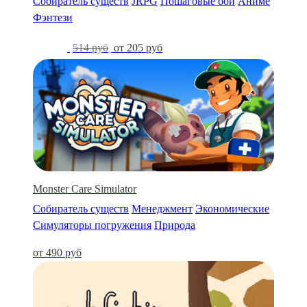
Собиратель существ
JRPG
Пошаговые бои
Аниме
Фэнтези
-60%
514 руб
от 205 руб
Monster Care Simulator
Собиратель существ
Менеджмент
Экономические
Симуляторы погружения
Природа
от 490 руб