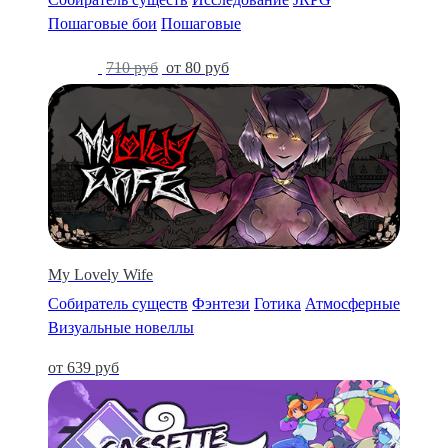
Пошаговые бои
Пошаговые
-89%
710 руб
от 80 руб
My Lovely Wife
Собиратель существ
Фэнтези
Готика
Атмосферные
Визуальные новеллы
от 639 руб