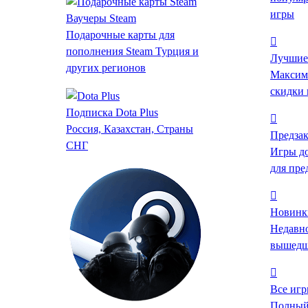
игры
Ваучеры Steam
Подарочные карты для
пополнения Steam Турция и
Лучшие
других регионов
Максим
скидки 
Цена
Подписка Dota Plus
Россия, Казахстан, Страны
Предзак
Жанр
СНГ
Игры д
Ролевые
для пре
Экшены
Инди
Стратегии
Новинк
Приключенческие
Недавн
Казуальные
вышедш
Симуляторы
Гонки
Все иг
Спортивные
Полный