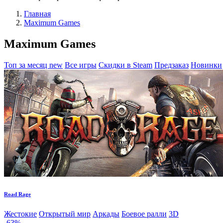
Главная
Maximum Games
Maximum Games
Топ за месяц
new
Все игры
Скидки в Steam
Предзаказ
Новинки
Road Rage
Жестокие
Открытый мир
Аркады
Боевое ралли
3D
-63%