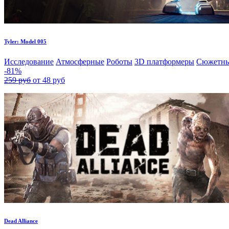
Tyler: Model 005
Исследование
Атмосферные
Роботы
3D платформеры
Сюжетн
-81%
259 руб
от 48 руб
Dead Alliance