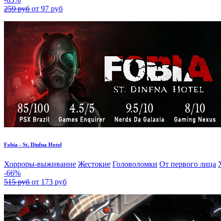
259 руб
от 97 руб
Fobia - St. Dinfna Hotel
Хорроры-выживание
Жестокие
Головоломки
От первого лица
-66%
515 руб
от 173 руб