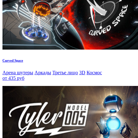
Curved Space
Арена шутеры
Аркады
Третье лицо
3D
Космос
от 435 руб